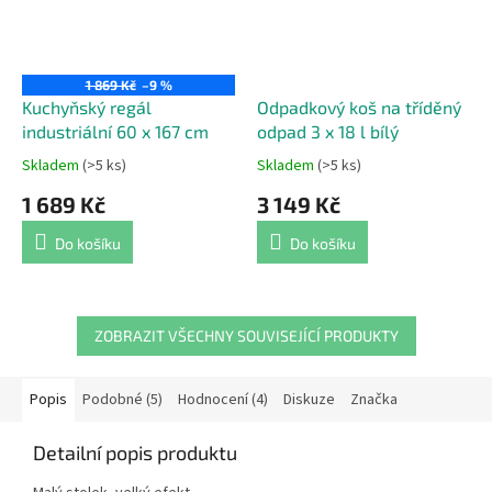
1 869 Kč
–9 %
Kuchyňský regál
Odpadkový koš na tříděný
industriální 60 x 167 cm
odpad 3 x 18 l bílý
Skladem
(>5 ks)
Skladem
(>5 ks)
Průměrné
Průměrné
hodnocení
hodnocení
1 689 Kč
3 149 Kč
produktu
produktu
je
je
Do košíku
Do košíku
5,0
5,0
z
z
5
5
hvězdiček.
hvězdiček.
ZOBRAZIT VŠECHNY SOUVISEJÍCÍ PRODUKTY
Popis
Podobné (5)
Hodnocení (4)
Diskuze
Značka
Detailní popis produktu