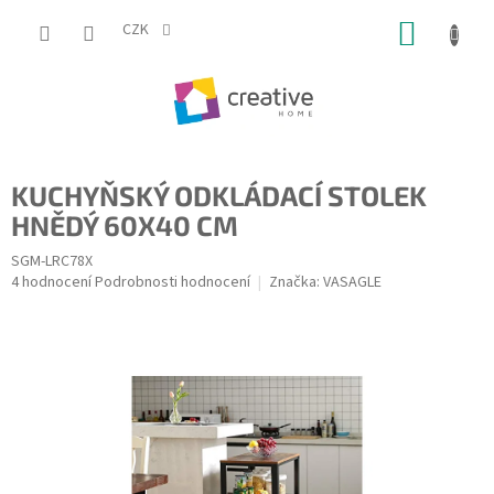
Přejít
NÁKUP
na
CZK
obsah
KOŠÍK
KUCHYŇSKÝ ODKLÁDACÍ STOLEK
HNĚDÝ 60X40 CM
SGM-LRC78X
Průměrné
4 hodnocení
Podrobnosti hodnocení
Značka:
VASAGLE
hodnocení
produktu
je
5,0
z
5
hvězdiček.