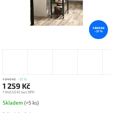
1 849 Kč
–31 %
1 849 Kč
–31 %
1 259 Kč
1 040,50 Kč bez DPH
Měrná
Skladem
(>5 ks)
cena: