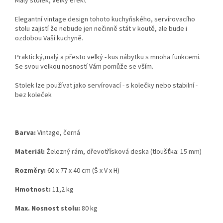
Malý stolek, velký efekt
Elegantní vintage design tohoto kuchyňského, servírovacího
stolu zajistí že nebude jen nečinně stát v koutě, ale bude i
ozdobou Vaší kuchyně.
Praktický,malý a přesto velký - kus nábytku s mnoha funkcemi.
Se svou velkou nosností Vám pomůže se vším.
Stolek lze používat jako servírovací - s kolečky nebo stabilní -
bez koleček
Barva:
Vintage, černá
Materiál:
Železný rám, dřevotřísková deska (tloušťka: 15 mm)
Rozměry:
60 x 77 x 40 cm (Š x V x H)
Hmotnost:
11,2 kg
Max. Nosnost stolu:
80 kg