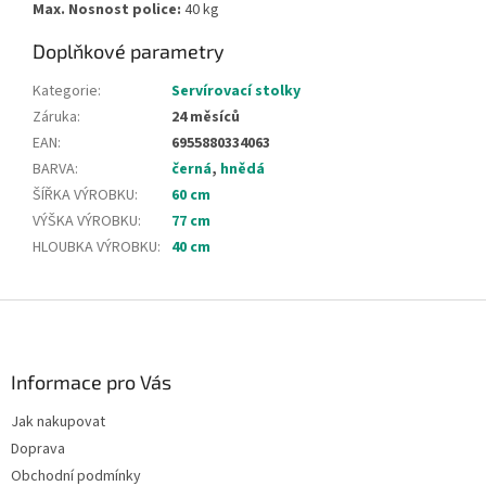
Max. Nosnost police:
40 kg
Doplňkové parametry
Kategorie
:
Servírovací stolky
Záruka
:
24 měsíců
EAN
:
6955880334063
BARVA
:
černá
,
hnědá
ŠÍŘKA VÝROBKU
:
60 cm
VÝŠKA VÝROBKU
:
77 cm
HLOUBKA VÝROBKU
:
40 cm
Z
á
p
a
Informace pro Vás
t
Jak nakupovat
í
Doprava
Obchodní podmínky