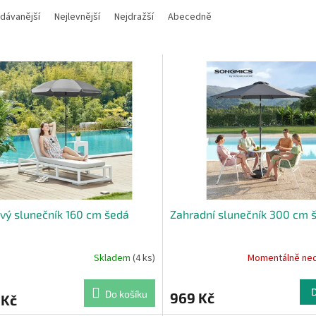
dávanější
Nejlevnější
Nejdražší
Abecedně
vý slunečník 160 cm šedá
Zahradní slunečník 300 cm 
Skladem
(4 ks)
Momentálně ne
Do košíku
969 Kč
 Kč