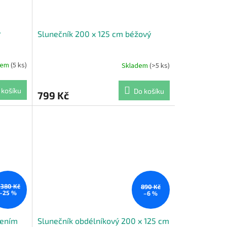
ý
Slunečník 200 x 125 cm béžový
dem
(5 ks)
Skladem
(>5 ks)
 košíku
Do košíku
799 Kč
 380 Kč
890 Kč
–25 %
–6 %
lením
Slunečník obdélníkový 200 x 125 cm