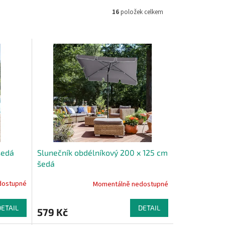
16
položek celkem
šedá
Slunečník obdélníkový 200 x 125 cm
šedá
dostupné
Momentálně nedostupné
DETAIL
DETAIL
579 Kč