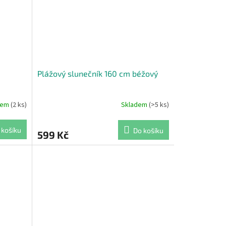
Plážový slunečník 160 cm béžový
dem
(2 ks)
Skladem
(>5 ks)
 košíku
Do košíku
599 Kč