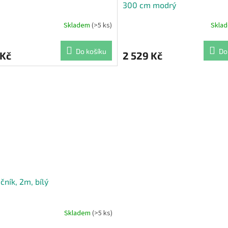
300 cm modrý
Skladem
(>5 ks)
Skla
Do košíku
Do
 Kč
2 529 Kč
čník, 2m, bílý
Skladem
(>5 ks)