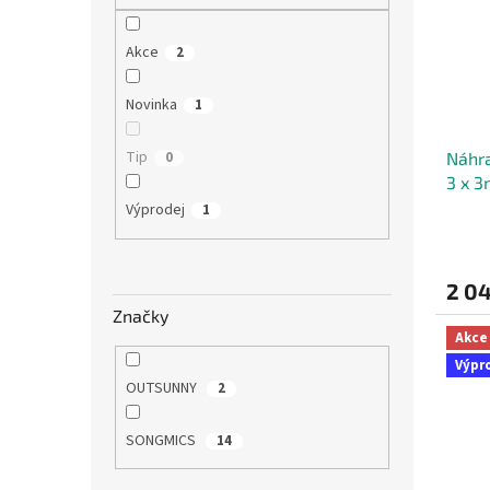
Akce
2
Novinka
1
Tip
Náhra
0
3 x 3
Výprodej
1
2 0
Značky
Akce
Výpr
OUTSUNNY
2
SONGMICS
14