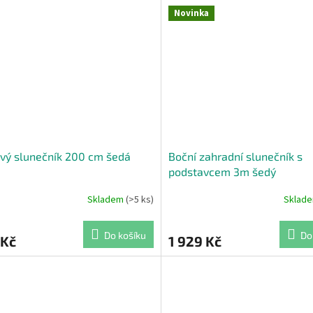
Novinka
vý slunečník 200 cm šedá
Boční zahradní slunečník s
podstavcem 3m šedý
Skladem
(>5 ks)
Sklad
Do košíku
Do
 Kč
1 929 Kč