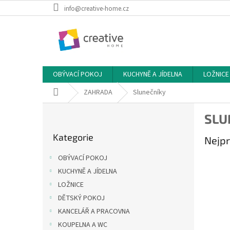
Přejít
info@creative-home.cz
na
obsah
OBÝVACÍ POKOJ
KUCHYNĚ A JÍDELNA
LOŽNICE
Domů
ZAHRADA
Slunečníky
P
SLU
o
Přeskočit
s
Kategorie
kategorie
Nejpr
t
r
OBÝVACÍ POKOJ
a
KUCHYNĚ A JÍDELNA
n
LOŽNICE
n
í
DĚTSKÝ POKOJ
p
KANCELÁŘ A PRACOVNA
a
KOUPELNA A WC