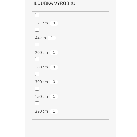
HLOUBKA VÝROBKU
125 cm
3
44 cm
1
200 cm
1
160 cm
3
300 cm
3
150 cm
1
270 cm
1