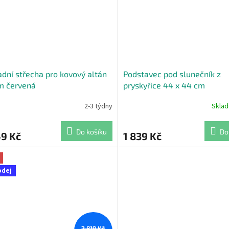
dní střecha pro kovový altán
Podstavec pod slunečník z
m červená
pryskyřice 44 x 44 cm
2-3 týdny
Skla
Do košíku
Do
49 Kč
1 839 Kč
odej
2 819 Kč