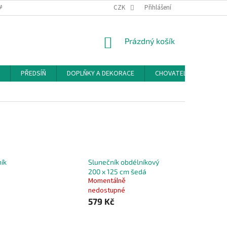
ACE A ODSTOUPENÍ OD SMLOUVY
PODMÍNKY OCHRANY OSOBNÍCH ÚDAJŮ
CZK
Přihlášení
NÁKUPNÍ
Prázdný košík
KOŠÍK
PŘEDSÍŇ
DOPLŇKY A DEKORACE
CHOVATELSKÉ POTŘEB
ík
Slunečník obdélníkový
200 x 125 cm šedá
Momentálně
nedostupné
579 Kč