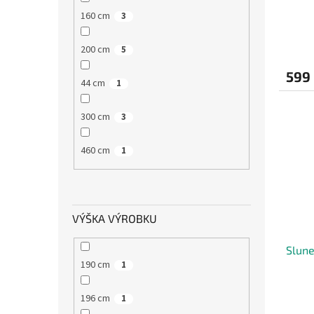
160 cm
3
200 cm
5
599
44 cm
1
300 cm
3
460 cm
1
VÝŠKA VÝROBKU
Slune
190 cm
1
196 cm
1