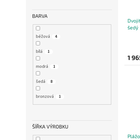
BARVA
Dvoji
šedý
béžová
4
Průmě
hodno
bílá
1
produ
1 96
je
5,0
modrá
1
z
5
šedá
8
hvězdi
bronzová
1
ŠÍŘKA VÝROBKU
Plážo