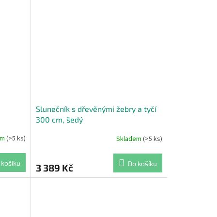
Slunečník s dřevěnými žebry a tyčí
300 cm, šedý
em
(>5 ks)
Skladem
(>5 ks)
 košíku
Do košíku
3 389 Kč