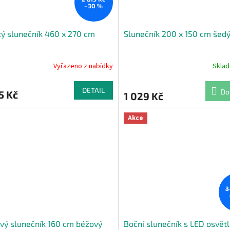
–30 %
tý slunečník 460 x 270 cm
Slunečník 200 x 150 cm šed
Vyřazeno z nabídky
Skla
rné
cení
ktu
DETAIL
Do
5 Kč
1 029 Kč
Akce
ček.
3
vý slunečník 160 cm béžový
Boční slunečník s LED osvět