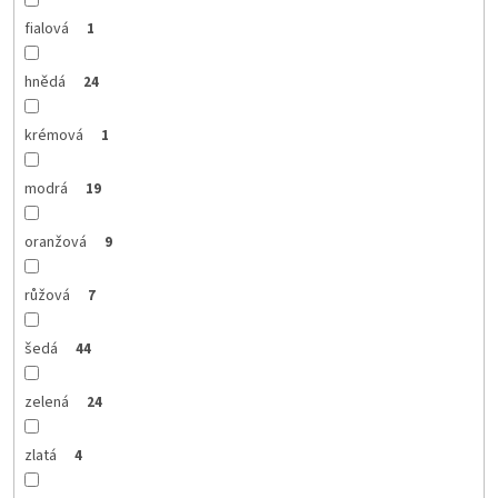
fialová
1
hnědá
24
krémová
1
modrá
19
oranžová
9
růžová
7
šedá
44
zelená
24
zlatá
4