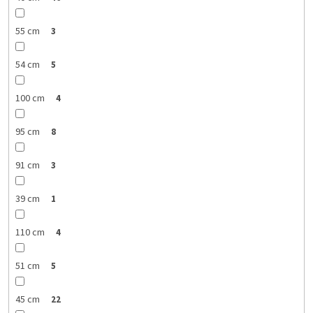
55 cm
3
54 cm
5
100 cm
4
95 cm
8
91 cm
3
39 cm
1
110 cm
4
51 cm
5
45 cm
22