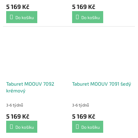
5 169 Kč
5 169 Kč
Do košíku
Do košíku
Taburet MOOUV 7092
Taburet MOOUV 7091 šedý
krémový
3-6 týdnů
3-6 týdnů
5 169 Kč
5 169 Kč
Do košíku
Do košíku