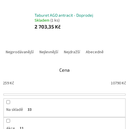
Taburet AGO antracit - Doprodej
Skladem
(1 ks)
2 703,35 Kč
Ř
a
Nejprodávanější
Nejlevnější
Nejdražší
Abecedně
z
e
n
Cena
í
p
259
Kč
10790
Kč
r
o
d
u
Na skladě
33
k
t
ů
Akce
11