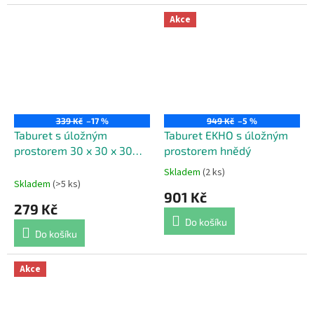
Akce
339 Kč
–17 %
949 Kč
–5 %
Taburet s úložným
Taburet EKHO s úložným
prostorem 30 x 30 x 30
prostorem hnědý
cm šedý
Skladem
(2 ks)
Průměrné
Skladem
(>5 ks)
hodnocení
901 Kč
produktu
279 Kč
je
Do košíku
5,0
Do košíku
z
5
hvězdiček.
Akce