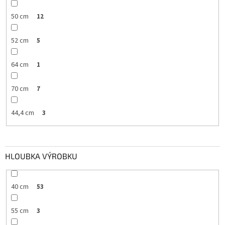
50 cm
12
52 cm
5
64 cm
1
70 cm
7
44,4 cm
3
HLOUBKA VÝROBKU
40 cm
53
55 cm
3