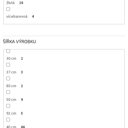
žlutá
16
vícebarevná
4
ŠÍŘKA VÝROBKU
30 cm
2
37 cm
3
80 cm
2
50 cm
9
92 cm
5
40 cm
46