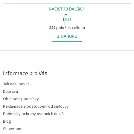
NAČÍST 18 DALŠÍCH
S
1
13
t
O
r
222
položek celkem
v
á
l
NAHORU
n
á
k
d
o
v
Z
a
á
c
á
n
í
p
í
p
a
Informace pro Vás
r
t
v
Jak nakupovat
í
k
Doprava
y
v
Obchodní podmínky
ý
Reklamace a odstoupení od smlouvy
p
Podmínky ochrany osobních údajů
i
s
Blog
u
Showroom