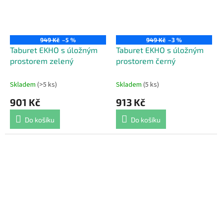
949 Kč
–5 %
949 Kč
–3 %
Taburet EKHO s úložným
Taburet EKHO s úložným
prostorem zelený
prostorem černý
Skladem
(>5 ks)
Skladem
(5 ks)
901 Kč
913 Kč
Do košíku
Do košíku