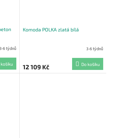
beton
Komoda POLKA zlatá bílá
3-6 týdnů
3-6 týdnů
 košíku
Do košíku
12 109 Kč