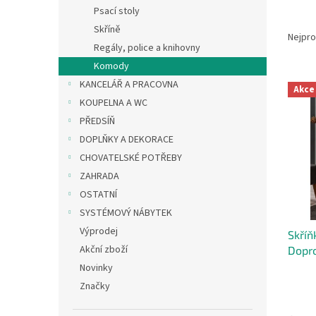
n
Psací stoly
e
Ř
Skříně
l
a
Nejpro
Regály, police a knihovny
z
e
Komody
V
n
KANCELÁŘ A PRACOVNA
Akce
ý
í
KOUPELNA A WC
p
p
PŘEDSÍŇ
i
r
DOPLŇKY A DEKORACE
s
o
CHOVATELSKÉ POTŘEBY
p
d
r
u
ZAHRADA
o
k
OSTATNÍ
d
t
SYSTÉMOVÝ NÁBYTEK
u
ů
Výprodej
Skří
k
Akční zboží
Dopr
t
ů
Novinky
Značky