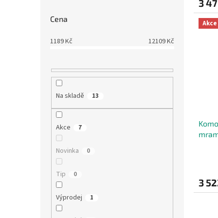
3 47
Cena
Akce
1189
Kč
12109
Kč
Na skladě
13
Komo
Akce
7
mram
Novinka
0
Tip
0
3 52
Výprodej
1