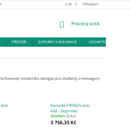
ACE A ODSTOUPENÍ OD SMLOUVY
PODMÍNKY OCHRANY OSOBNÍCH ÚDAJŮ
CZK
Přihlášení
NÁKUPNÍ
Prázdný košík
KOŠÍK
PŘEDSÍŇ
DOPLŇKY A DEKORACE
CHOVATELSKÉ POTŘEB
antní komody moderního designu pro studenty a teenagery
 dub
Komoda FRENZU dub
bílá - Doprodej
Skladem
(1 ks)
3 756,35 Kč