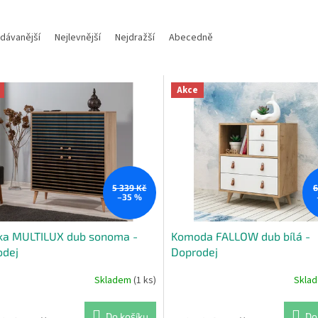
dávanější
Nejlevnější
Nejdražší
Abecedně
Akce
5 339 Kč
6
–35 %
ňka MULTILUX dub sonoma -
Komoda FALLOW dub bílá -
odej
Doprodej
Skladem
(1 ks)
Skla
Do košíku
Do