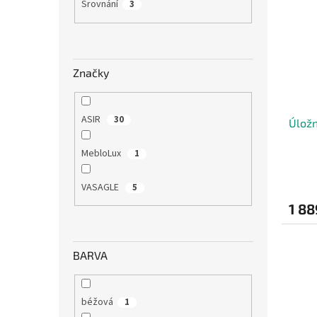
Srovnání
3
Značky
ASIR
30
Úložn
MebloLux
1
VASAGLE
5
1 88
BARVA
béžová
1