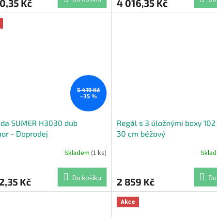
0,35 Kč
4 016,35 Kč
5 419 Kč
–35 %
da SUMER H3030 dub
Regál s 3 úložnými boxy 102 
or - Doprodej
30 cm béžový
Skladem
(1 ks)
Skla
Do košíku
Do
2,35 Kč
2 859 Kč
Akce