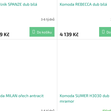
lník SPANZE dub bílá
Komoda REBECCA dub bílá
3-6 týdnů
Do košíku
Do
9 Kč
4 139 Kč
a MILAN ořech antracit
Komoda SUMER H3030 dub
mramor