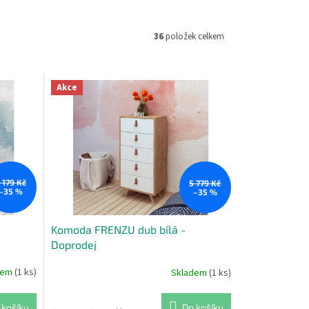
36
položek celkem
Akce
 179 Kč
5 779 Kč
–35 %
–35 %
Komoda FRENZU dub bílá -
Doprodej
dem
(1 ks)
Skladem
(1 ks)
 košíku
Do košíku