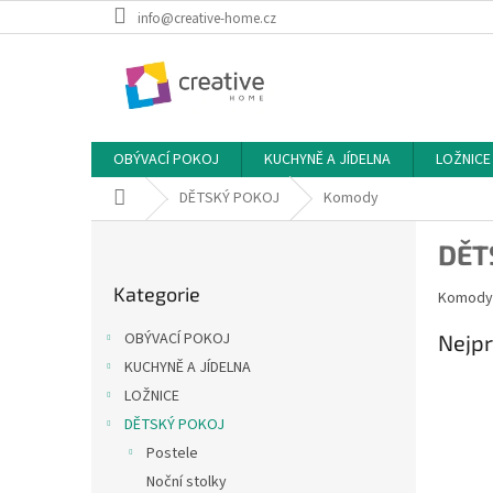
Přejít
info@creative-home.cz
na
obsah
OBÝVACÍ POKOJ
KUCHYNĚ A JÍDELNA
LOŽNICE
Domů
DĚTSKÝ POKOJ
Komody
P
DĚT
o
Přeskočit
s
Kategorie
kategorie
Komody 
t
r
OBÝVACÍ POKOJ
Nejpr
a
KUCHYNĚ A JÍDELNA
n
LOŽNICE
n
í
DĚTSKÝ POKOJ
p
Postele
a
Noční stolky