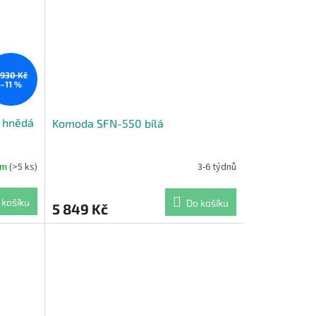
 930 Kč
–11 %
 hnědá
Komoda SFN-550 bílá
em
(>5 ks)
3-6 týdnů
 košíku
Do košíku
5 849 Kč