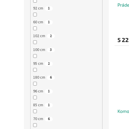
Práde
92 cm
1
60 cm
1
102 cm
2
5 22
100 cm
3
95 cm
2
180 cm
6
96 cm
1
85 cm
1
Komod
70 cm
6