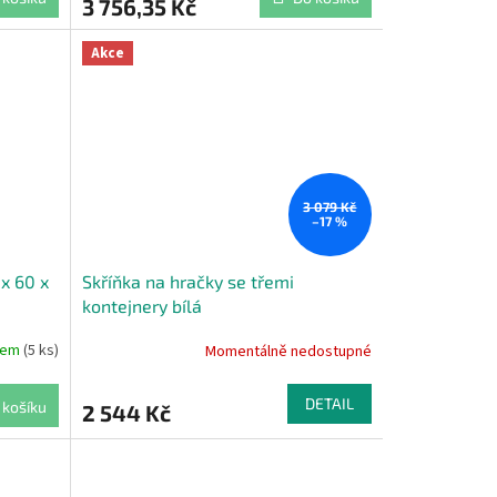
3 756,35 Kč
Akce
3 079 Kč
–17 %
x 60 x
Skříňka na hračky se třemi
kontejnery bílá
dem
(5 ks)
Momentálně nedostupné
DETAIL
 košíku
2 544 Kč