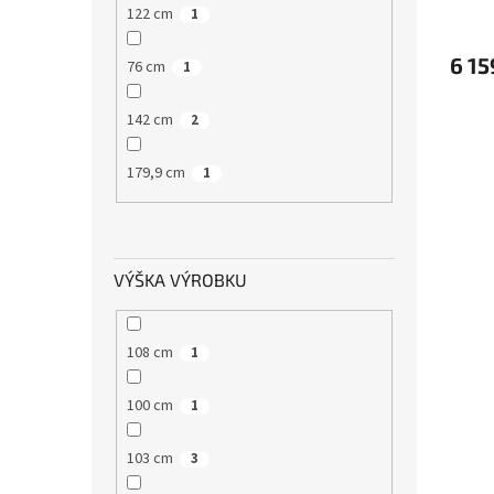
122 cm
1
6 15
76 cm
1
142 cm
2
179,9 cm
1
VÝŠKA VÝROBKU
108 cm
1
100 cm
1
103 cm
3