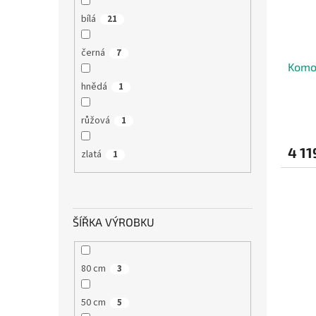
bílá
21
černá
7
Komo
hnědá
1
růžová
1
4 11
zlatá
1
ŠÍŘKA VÝROBKU
80 cm
3
50 cm
5