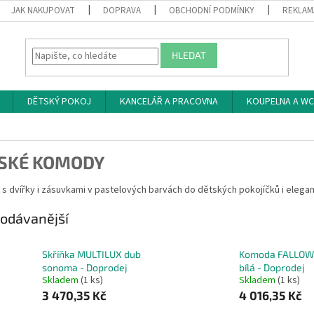
JAK NAKUPOVAT
DOPRAVA
OBCHODNÍ PODMÍNKY
REKLAM
HLEDAT
DĚTSKÝ POKOJ
KANCELÁŘ A PRACOVNA
KOUPELNA A WC
SKÉ KOMODY
s dvířky i zásuvkami v pastelových barvách do dětských pokojíčků i eleg
odávanější
Skříňka MULTILUX dub
Komoda FALLOW
sonoma - Doprodej
bílá - Doprodej
Skladem
(1 ks)
Skladem
(1 ks)
3 470,35 Kč
4 016,35 Kč