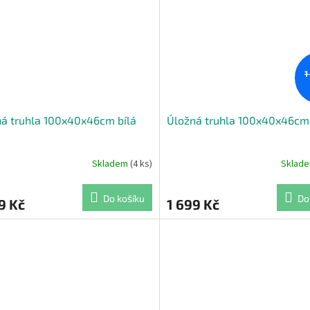
1
á truhla 100x40x46cm bílá
Úložná truhla 100x40x46cm
Skladem
(4 ks)
Sklad
Průměrné
hodnocení
produktu
Do košíku
Do
9 Kč
1 699 Kč
je
5,0
z
5
hvězdiček.