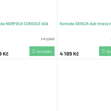
da NORFOLK CONSOLE bílá
Komoda DENCIA dub tmavý 
3-6 týdnů
Do košíku
Do
9 Kč
4 189 Kč