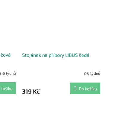
éžová
Stojánek na příbory LIBUS šedá
3-6 týdnů
3-6 týdnů
 košíku
Do košíku
319 Kč