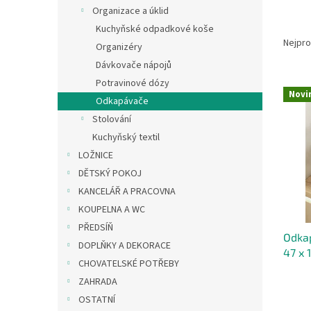
n
Organizace a úklid
e
Ř
Kuchyňské odpadkové koše
l
a
Nejpro
Organizéry
z
Dávkovače nápojů
e
Potravinové dózy
V
n
Novi
ý
Odkapávače
í
p
p
Stolování
i
r
Kuchyňský textil
s
o
LOŽNICE
p
d
DĚTSKÝ POKOJ
r
u
KANCELÁŘ A PRACOVNA
o
k
d
t
KOUPELNA A WC
u
ů
PŘEDSÍŇ
Odka
k
DOPLŇKY A DEKORACE
47 x 
t
CHOVATELSKÉ POTŘEBY
ů
ZAHRADA
OSTATNÍ