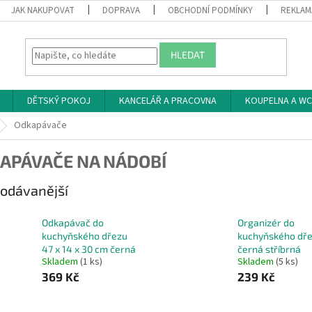
JAK NAKUPOVAT
DOPRAVA
OBCHODNÍ PODMÍNKY
REKLAM
HLEDAT
DĚTSKÝ POKOJ
KANCELÁŘ A PRACOVNA
KOUPELNA A WC
Odkapávače
APÁVAČE NA NÁDOBÍ
odávanější
Odkapávač do
Organizér do
kuchyňského dřezu
kuchyňského dř
47 x 14 x 30 cm černá
černá stříbrná
Skladem
(1 ks)
Skladem
(5 ks)
369 Kč
239 Kč