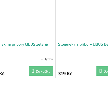
ček.
nek na příbory LIBUS zelená
Stojánek na příbory LIBUS B
3-6 týdnů
Do košíku
Do
Kč
319 Kč
O
v
l
á
d
a