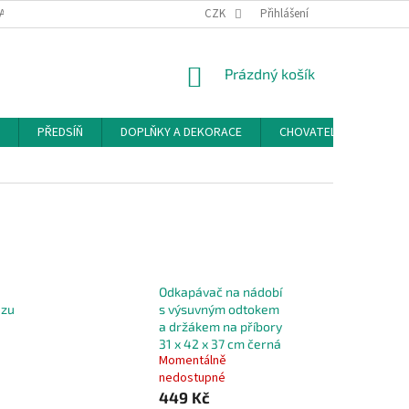
ACE A ODSTOUPENÍ OD SMLOUVY
PODMÍNKY OCHRANY OSOBNÍCH ÚDAJŮ
CZK
Přihlášení
NÁKUPNÍ
Prázdný košík
KOŠÍK
PŘEDSÍŇ
DOPLŇKY A DEKORACE
CHOVATELSKÉ POTŘEB
Odkapávač na nádobí
ezu
s výsuvným odtokem
a držákem na příbory
31 x 42 x 37 cm černá
Momentálně
nedostupné
449 Kč