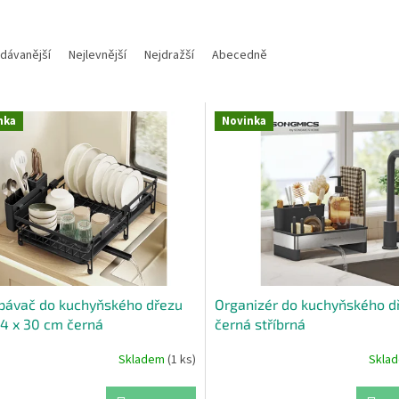
dávanější
Nejlevnější
Nejdražší
Abecedně
nka
Novinka
pávač do kuchyňského dřezu
Organizér do kuchyňského d
14 x 30 cm černá
černá stříbrná
Skladem
(1 ks)
Skla