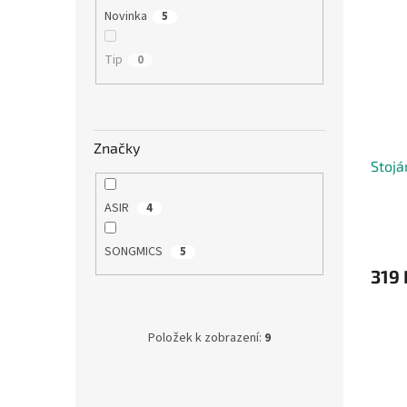
hvězdi
Novinka
5
Tip
0
Značky
Stojá
ASIR
4
SONGMICS
5
319 
Položek k zobrazení:
9