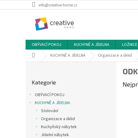
Přejít
info@creative-home.cz
na
obsah
OBÝVACÍ POKOJ
KUCHYNĚ A JÍDELNA
LOŽNICE
Domů
KUCHYNĚ A JÍDELNA
Organizace a úklid
P
ODK
o
Přeskočit
s
Kategorie
kategorie
Nejpr
t
r
OBÝVACÍ POKOJ
a
KUCHYNĚ A JÍDELNA
n
Stolování
n
í
Organizace a úklid
p
Kuchyňský nábytek
a
Jídelní nábytek