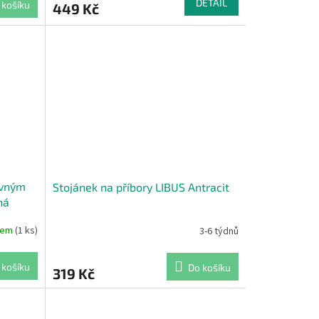
DETAIL
 košíku
449 Kč
uvným
Stojánek na příbory LIBUS Antracit
ná
dem
(1 ks)
3-6 týdnů
 košíku
Do košíku
319 Kč