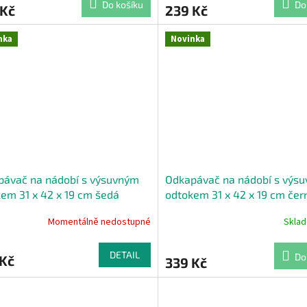
Do košíku
Do
 Kč
239 Kč
nka
Novinka
pávač na nádobí s výsuvným
Odkapávač na nádobí s výs
em 31 x 42 x 19 cm šedá
odtokem 31 x 42 x 19 cm čer
Momentálně nedostupné
Skla
rné
cení
ktu
DETAIL
Do
 Kč
339 Kč