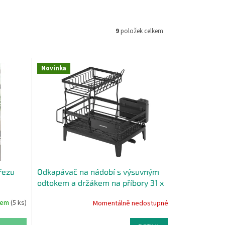
9
položek celkem
Novinka
řezu
Odkapávač na nádobí s výsuvným
odtokem a držákem na příbory 31 x
42 x 37 cm černá
dem
(5 ks)
Momentálně nedostupné