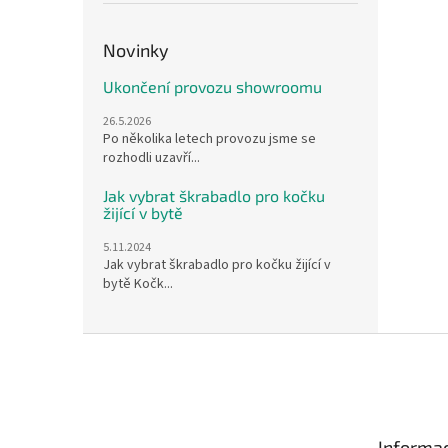
Novinky
Ukončení provozu showroomu
26.5.2026
Po několika letech provozu jsme se
rozhodli uzavří...
Jak vybrat škrabadlo pro kočku
žijící v bytě
5.11.2024
Jak vybrat škrabadlo pro kočku žijící v
bytě Kočk...
Z
á
p
a
t
Informac