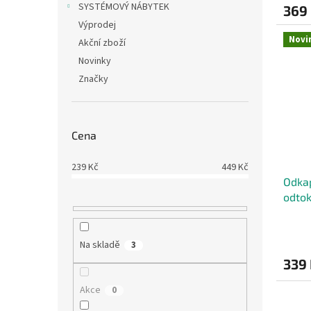
SYSTÉMOVÝ NÁBYTEK
369
Výprodej
Novi
Akční zboží
Novinky
Značky
Cena
239
Kč
449
Kč
Odka
odtok
Průmě
hodno
Na skladě
3
produ
339
je
5,0
Akce
0
z
5