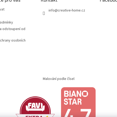
vat
info
@
creative-home.cz
podmínky
a odstoupení od
chrany osobních
Malování podle čísel