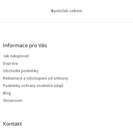
hvězdiček.
hvězdiček.
4
položek celkem
O
v
l
Z
á
á
d
p
a
a
Informace pro Vás
c
t
í
Jak nakupovat
í
p
Doprava
r
v
Obchodní podmínky
k
Reklamace a odstoupení od smlouvy
y
Podmínky ochrany osobních údajů
v
ý
Blog
p
Showroom
i
s
u
Kontakt