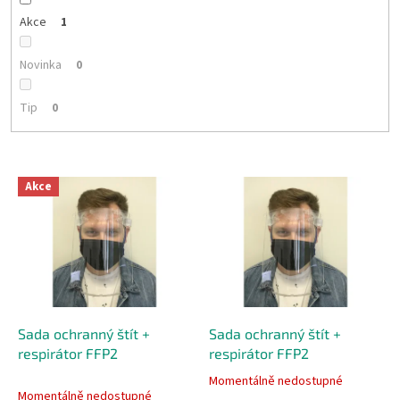
t
ů
Akce
1
Novinka
0
Tip
0
V
Akce
ý
p
i
s
p
r
o
d
Sada ochranný štít +
Sada ochranný štít +
u
respirátor FFP2
respirátor FFP2
k
Momentálně nedostupné
Průměrné
t
Momentálně nedostupné