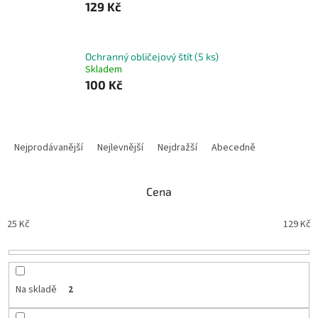
129 Kč
Ochranný obličejový štít (5 ks)
Skladem
100 Kč
Ř
a
Nejprodávanější
Nejlevnější
Nejdražší
Abecedně
z
e
n
Cena
í
p
25
Kč
129
Kč
r
o
d
u
Na skladě
2
k