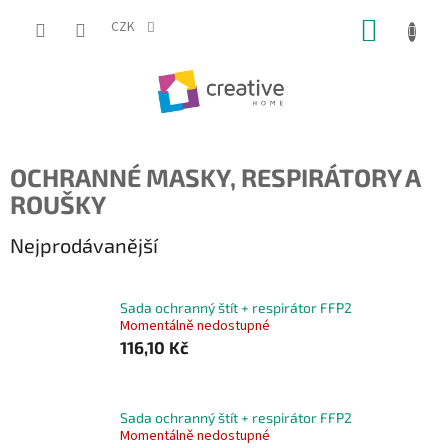
Přejít
NÁKUP
na
CZK
obsah
KOŠÍK
OCHRANNÉ MASKY, RESPIRÁTORY A
ROUŠKY
Nejprodávanější
Sada ochranný štít + respirátor FFP2
Momentálně nedostupné
116,10 Kč
Sada ochranný štít + respirátor FFP2
Momentálně nedostupné