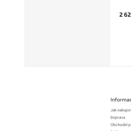
2 62
Z
á
p
a
t
Informac
í
Jak nakupo
Doprava
Obchodní 