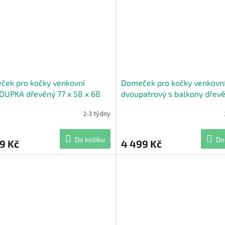
ček pro kočky venkovní
Domeček pro kočky venkovn
UPKA dřevěný 77 x 58 x 68
dvoupatrový s balkony dřevě
edá
56 x 91 cm bílá
2-3 týdny
Do košíku
Do
9 Kč
4 499 Kč