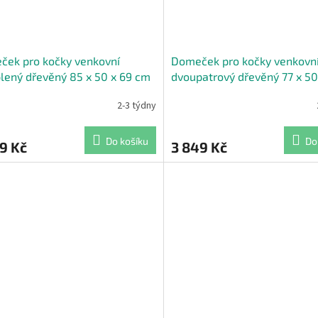
ček pro kočky venkovní
Domeček pro kočky venkovn
lený dřevěný 85 x 50 x 69 cm
dvoupatrový dřevěný 77 x 50
dní
cm přírodní
2-3 týdny
Do košíku
Do
9 Kč
3 849 Kč