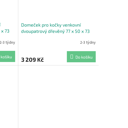
í
Domeček pro kočky venkovní
 x 73
dvoupatrový dřevěný 77 x 50 x 73
cm bílá
2-3 týdny
2-3 týdny
 košíku
Do košíku
3 209 Kč