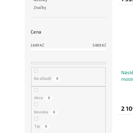
Novinky
Značky
Cena
1649
Kč
5469
Kč
Nástě
Na skladě
most
0
Akce
0
2 10
Novinka
0
Tip
0