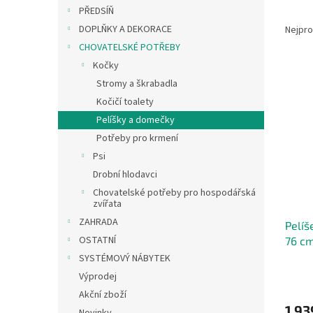
n
PŘEDSÍŇ
Ř
e
a
DOPLŇKY A DEKORACE
Nejpro
l
z
CHOVATELSKÉ POTŘEBY
e
Kočky
V
n
Stromy a škrabadla
ý
í
Kočičí toalety
p
p
i
r
Pelíšky a domečky
s
o
Potřeby pro krmení
p
d
Psi
r
u
Drobní hlodavci
o
k
Chovatelské potřeby pro hospodářská
d
t
zvířata
u
ů
ZAHRADA
Pelíš
k
OSTATNÍ
76 c
t
ů
SYSTÉMOVÝ NÁBYTEK
Výprodej
Akční zboží
1 93