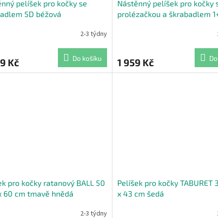
nný pelíšek pro kočky se
Nástěnný pelíšek pro kočky 
badlem 5D béžová
prolézačkou a škrabadlem 1
2-3 týdny
Do košíku
Do
9 Kč
1 959 Kč
ek pro kočky ratanový BALL 50
Pelíšek pro kočky TABURET 3
x 60 cm tmavě hnědá
x 43 cm šedá
2-3 týdny