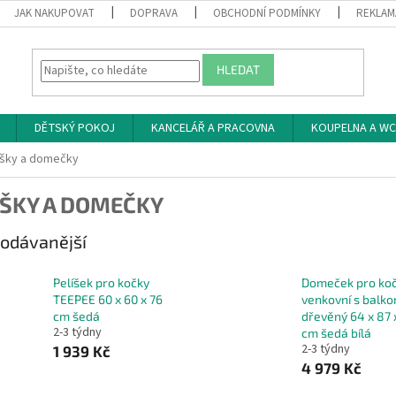
JAK NAKUPOVAT
DOPRAVA
OBCHODNÍ PODMÍNKY
REKLAM
HLEDAT
DĚTSKÝ POKOJ
KANCELÁŘ A PRACOVNA
KOUPELNA A WC
íšky a domečky
ÍŠKY A DOMEČKY
odávanější
Pelíšek pro kočky
Domeček pro ko
TEEPEE 60 x 60 x 76
venkovní s balk
cm šedá
dřevěný 64 x 87 
2-3 týdny
cm šedá bílá
2-3 týdny
1 939 Kč
4 979 Kč