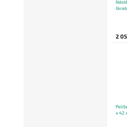
Nástě
škra
2 05
Pelíš
x 42 