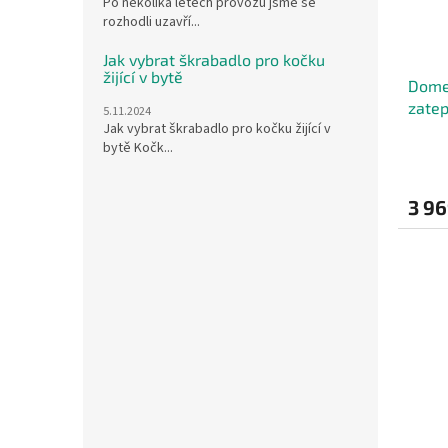
Po několika letech provozu jsme se
rozhodli uzavří...
Jak vybrat škrabadlo pro kočku
žijící v bytě
Dome
zatep
5.11.2024
Jak vybrat škrabadlo pro kočku žijící v
příro
bytě Kočk...
3 96