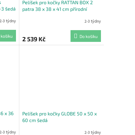
s
Pelíšek pro kočky RATTAN BOX 2
+3 šedá
patra 38 x 38 x 41 cm přírodní
2-3 týdny
2-3 týdny
 košíku
Do košíku
2 539 Kč
6 x 36
Pelíšek pro kočky GLOBE 50 x 50 x
60 cm šedá
2-3 týdny
2-3 týdny