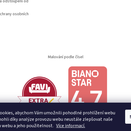
a odstoupení od
i
s
u
chrany osobních
Malování podle čísel
ookies, abychom Vám umožnili pohodlné prohlížení webu
ohli díky analýze provozu webu neustále zlepšovat naše
n webu a jeho použitelnost.
Více informací.