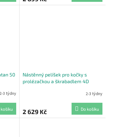
atan 50
Nástěnný pelíšek pro kočky s
prolézačkou a škrabadlem 4D
béžová
2-3 týdny
2-3 týdny
 košíku
Do košíku
2 629 Kč