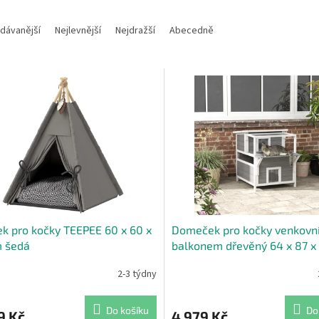
dávanější
Nejlevnější
Nejdražší
Abecedně
ek pro kočky TEEPEE 60 x 60 x
Domeček pro kočky venkovní
m šedá
balkonem dřevěný 64 x 87 x
šedá bílá
2-3 týdny
Do košíku
Do
9 Kč
4 979 Kč