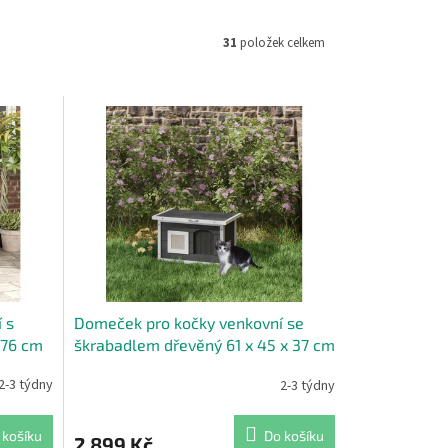
31
položek celkem
 s
Domeček pro kočky venkovní se
 76 cm
škrabadlem dřevěný 61 x 45 x 37 cm
šedá
2-3 týdny
2-3 týdny
 košíku
Do košíku
2 899 Kč