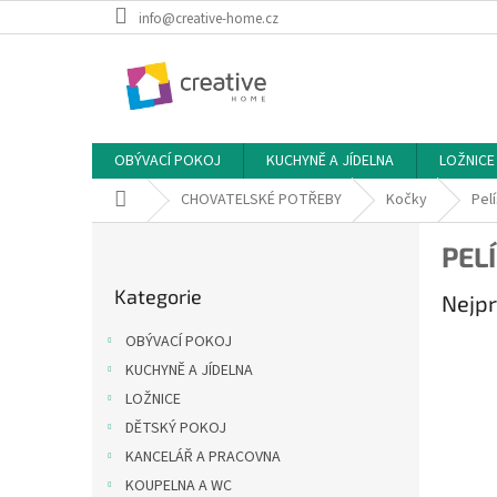
Přejít
info@creative-home.cz
na
obsah
OBÝVACÍ POKOJ
KUCHYNĚ A JÍDELNA
LOŽNICE
Domů
CHOVATELSKÉ POTŘEBY
Kočky
Pel
P
PEL
o
Přeskočit
s
Kategorie
kategorie
Nejpr
t
r
OBÝVACÍ POKOJ
a
KUCHYNĚ A JÍDELNA
n
LOŽNICE
n
í
DĚTSKÝ POKOJ
p
KANCELÁŘ A PRACOVNA
a
KOUPELNA A WC