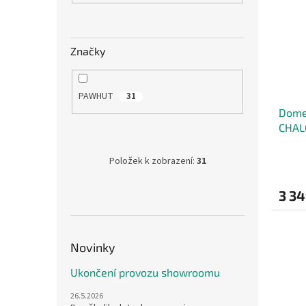
Značky
PAWHUT
31
Dome
CHALO
cm š
Položek k zobrazení:
31
3 34
Novinky
Ukončení provozu showroomu
26.5.2026