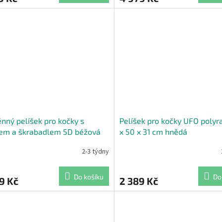
nný pelíšek pro kočky s
Pelíšek pro kočky UFO polyr
em a škrabadlem 5D béžová
x 50 x 31 cm hnědá
2-3 týdny
Do košíku
Do
9 Kč
2 389 Kč