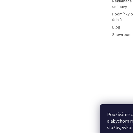
Reklamace 
smlouvy
Podmínky o
údajů
Blog
Showroom
Používáme c
a abychom m
služby, výko