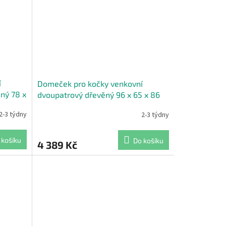
í
Domeček pro kočky venkovní
ný 78 x
dvoupatrový dřevěný 96 x 65 x 86
cm žlutá
2-3 týdny
2-3 týdny
 košíku
Do košíku
4 389 Kč