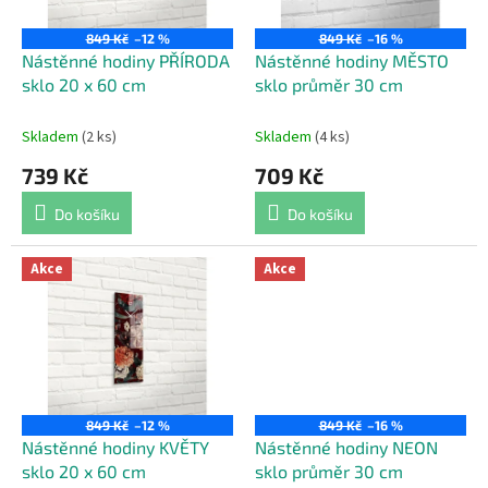
r
u
o
k
849 Kč
–12 %
849 Kč
–16 %
d
t
Nástěnné hodiny PŘÍRODA
Nástěnné hodiny MĚSTO
u
ů
sklo 20 x 60 cm
sklo průměr 30 cm
k
t
Skladem
(2 ks)
Skladem
(4 ks)
ů
739 Kč
709 Kč
Do košíku
Do košíku
Akce
Akce
849 Kč
–12 %
849 Kč
–16 %
Nástěnné hodiny KVĚTY
Nástěnné hodiny NEON
sklo 20 x 60 cm
sklo průměr 30 cm