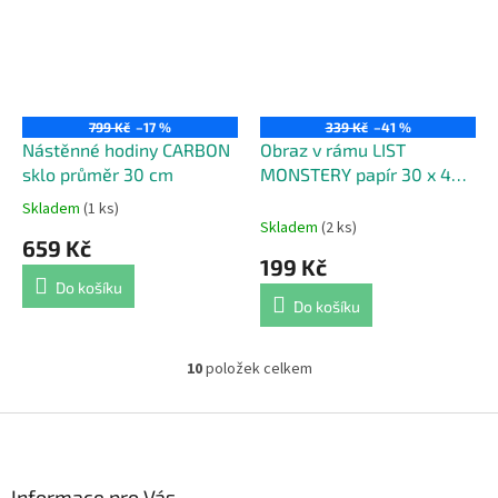
799 Kč
–17 %
339 Kč
–41 %
Nástěnné hodiny CARBON
Obraz v rámu LIST
sklo průměr 30 cm
MONSTERY papír 30 x 40
cm
Skladem
(1 ks)
Průměrné
Skladem
(2 ks)
hodnocení
659 Kč
produktu
199 Kč
je
Do košíku
4,0
Do košíku
z
5
hvězdiček.
10
položek celkem
O
v
l
Z
á
á
d
p
a
a
Informace pro Vás