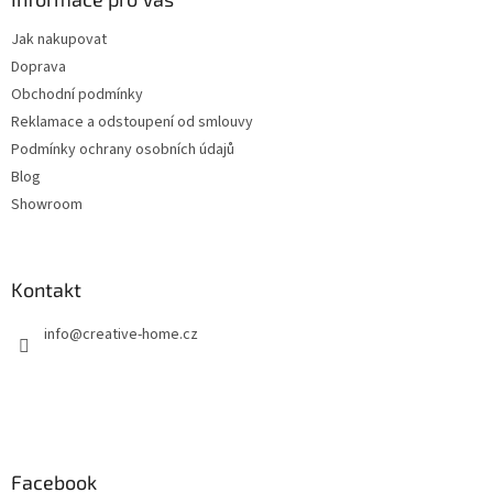
c
t
í
Jak nakupovat
í
p
Doprava
r
v
Obchodní podmínky
k
Reklamace a odstoupení od smlouvy
y
Podmínky ochrany osobních údajů
v
ý
Blog
p
Showroom
i
s
u
Kontakt
info
@
creative-home.cz
Facebook