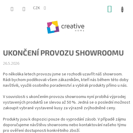
Přejít
NÁKUP
na
CZK
obsah
KOŠÍK
UKONČENÍ PROVOZU SHOWROOMU
26.5.2026
Po několika letech provozu jsme se rozhodli uzavřít náš showroom.
Rádi bychom poděkovali všem zákazníkům, kteří nás během této doby
navštívili, využili osobního poradenství a vybírali produkty přímo u nás.
V souvislosti s ukončením provozu showroomu nyní probíhá výprodej
vystavených produktů se slevou až 50 %. Jedná se o poslední možnost
zakoupit vybrané vystavené kusy za výrazně zvýhodněné ceny.
Produkty jsou k dispozici pouze do vyprodání zásob. V případě zájmu
doporučujeme návštěvu showroomu nebo kontaktování našeho týmu
pro ověření dostupnosti konkrétního zboží.