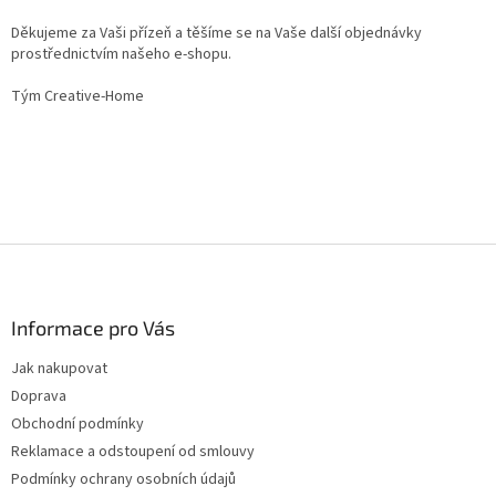
Děkujeme za Vaši přízeň a těšíme se na Vaše další objednávky
prostřednictvím našeho e-shopu.
Tým Creative-Home
Z
á
p
a
Informace pro Vás
t
Jak nakupovat
í
Doprava
Obchodní podmínky
Reklamace a odstoupení od smlouvy
Podmínky ochrany osobních údajů