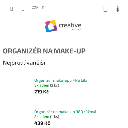
Přejít
NÁKUP
na
CZK
obsah
KOŠÍK
ORGANIZÉR NA MAKE-UP
Nejprodávanější
Organizér make-upu FNS bílá
Skladem
(2 ks)
219 Kč
Organizér na make-up 980 růžová
Skladem
(1 ks)
439 Kč