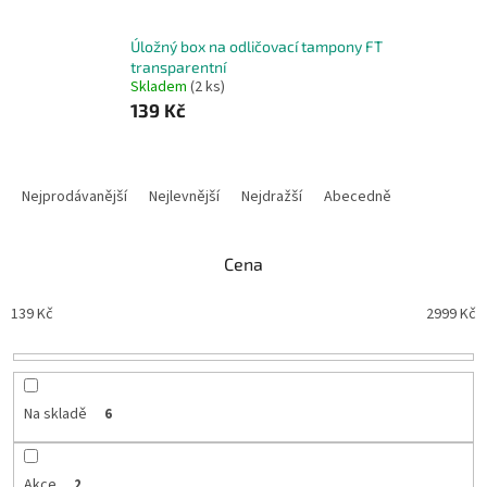
Úložný box na odličovací tampony FT
transparentní
Skladem
(2 ks)
139 Kč
Ř
a
Nejprodávanější
Nejlevnější
Nejdražší
Abecedně
z
e
n
Cena
í
p
139
Kč
2999
Kč
r
o
d
u
Na skladě
6
k
t
ů
Akce
2