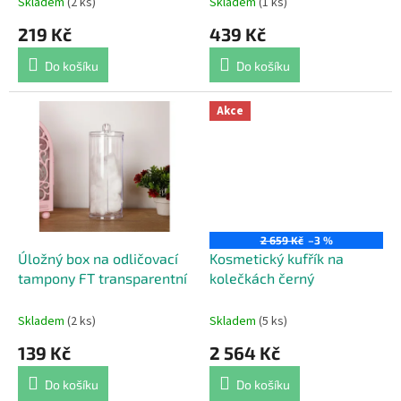
Skladem
(2 ks)
Skladem
(1 ks)
ů
219 Kč
439 Kč
Do košíku
Do košíku
Akce
2 659 Kč
–3 %
Úložný box na odličovací
Kosmetický kufřík na
tampony FT transparentní
kolečkách černý
Skladem
(2 ks)
Skladem
(5 ks)
139 Kč
2 564 Kč
Do košíku
Do košíku