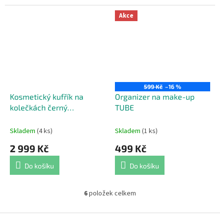
Akce
599 Kč
–16 %
Kosmetický kufřík na
Organizer na make-up
kolečkách černý
TUBE
kopolymer
Skladem
(4 ks)
Skladem
(1 ks)
2 999 Kč
499 Kč
Do košíku
Do košíku
6
položek celkem
O
v
l
Z