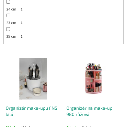
24 cm
1
23 cm
1
25 cm
1
V
ý
p
i
s
p
r
o
d
Organizér make-upu FNS
Organizér na make-up
u
bílá
980 růžová
k
t