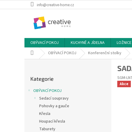
Přejít
info@creative-home.cz
na
obsah
OBÝVACÍ POKOJ
KUCHYNĚ A JÍDELNA
LOŽNICE
Domů
OBÝVACÍ POKOJ
Konferenční stolky
P
SAD
o
Přeskočit
s
SGM-LN
Kategorie
kategorie
t
Akce
r
OBÝVACÍ POKOJ
a
Sedací soupravy
n
Pohovky a gauče
n
í
Křesla
p
Houpací křesla
a
Taburety