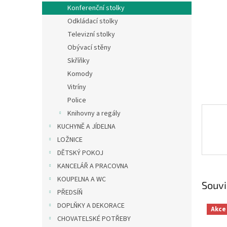
n
Konferenční stolky
e
Odkládací stolky
l
Televizní stolky
Obývací stěny
Skříňky
Komody
Vitríny
Police
Knihovny a regály
KUCHYNĚ A JÍDELNA
LOŽNICE
DĚTSKÝ POKOJ
KANCELÁŘ A PRACOVNA
KOUPELNA A WC
Souvi
PŘEDSÍŇ
DOPLŇKY A DEKORACE
Akce
CHOVATELSKÉ POTŘEBY