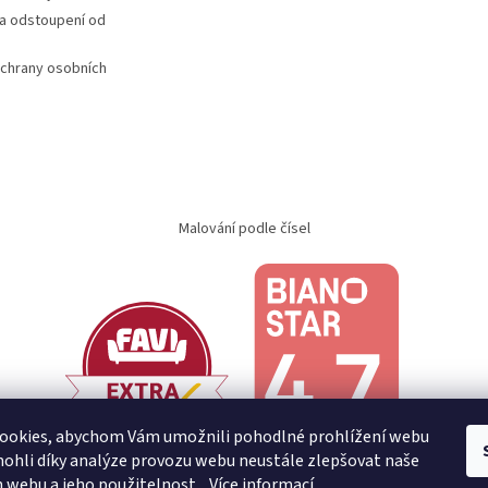
a odstoupení od
chrany osobních
Malování podle čísel
ookies, abychom Vám umožnili pohodlné prohlížení webu
ohli díky analýze provozu webu neustále zlepšovat naše
n webu a jeho použitelnost.
Více informací.