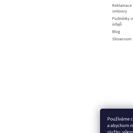
Reklamace 
smlouvy
Podmínky o
údajů
Blog
Showroom
Používáme c
a abychom m
služby, výko