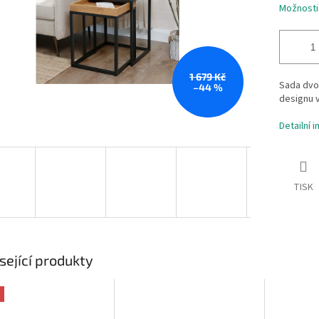
Možnosti
1 679 Kč
Sada dvou
–44 %
designu 
Detailní 
TISK
sející produkty