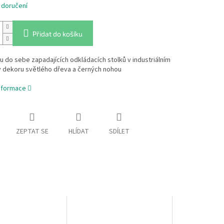
 doručení
Přidat do košíku
 do sebe zapadajících odkládacích stolků v industriálním
v dekoru světlého dřeva a černých nohou
informace
ZEPTAT SE
HLÍDAT
SDÍLET