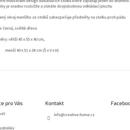
rní industriální design dokládacích stolků které zapadají jeden do druhého.
eby je snadno rozložíte a získáte dvojnásobnou odkládací plochu
ený okraj menšího ze stolků zabezpečuje předměty na stolku proti pádu.
a: černá, světlé dřevo
ry: větší 45 x 55 x 40 cm,
í 40 x 51 x 38 cm (Š x V x H)
e pro Vás
Kontakt
Facebo
vat
info
@
creative-home.cz
podmínky