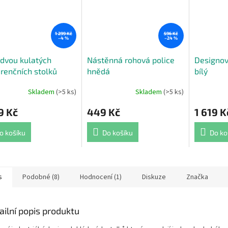
1 299 Kč
596 Kč
–4 %
–24 %
dvou kulatých
Nástěnná rohová police
Designový
renčních stolků
hnědá
bílý
Skladem
(>5 ks)
Skladem
(>5 ks)
rné
Průměrné
Průměrné
cení
hodnocení
hodnocení
9 Kč
449 Kč
1 619 K
ktu
produktu
produktu
je
je
5,0
4,9
o košíku
Do košíku
Do ko
z
z
5
5
ček.
hvězdiček.
hvězdiček.
s
Podobné (8)
Hodnocení (1)
Diskuze
Značka
ailní popis produktu