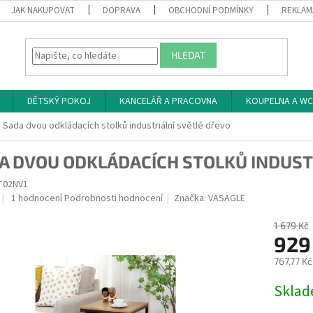
JAK NAKUPOVAT
DOPRAVA
OBCHODNÍ PODMÍNKY
REKLAM
HLEDAT
DĚTSKÝ POKOJ
KANCELÁŘ A PRACOVNA
KOUPELNA A WC
Sada dvou odkládacích stolků industriální světlé dřevo
A DVOU ODKLÁDACÍCH STOLKŮ INDUST
T02NV1
Průměrné
1 hodnocení
Podrobnosti hodnocení
Značka:
VASAGLE
hodnocení
produktu
1 679 Kč
je
929
5,0
767,77 K
z
5
Měrná
Skla
hvězdiček.
cena: