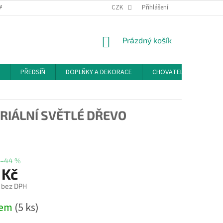
ACE A ODSTOUPENÍ OD SMLOUVY
PODMÍNKY OCHRANY OSOBNÍCH ÚDAJŮ
CZK
Přihlášení
NÁKUPNÍ
Prázdný košík
KOŠÍK
PŘEDSÍŇ
DOPLŇKY A DEKORACE
CHOVATELSKÉ POTŘEB
RIÁLNÍ SVĚTLÉ DŘEVO
–44 %
 Kč
č bez DPH
dem
(5 ks)