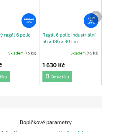
Další
produkt
2 099
1 729 Kč
Kč
–6 %
–22 %
 regál 6 polic
Regál 6 polic industriální
66 x 186 x 30 cm
Skladem
(>5 ks)
Skladem
(>5 ks)
Průměrné
hodnocení
č
1 630 Kč
produktu
je
5,0
šíku
Do košíku
z
5
hvězdiček.
Doplňkové parametry