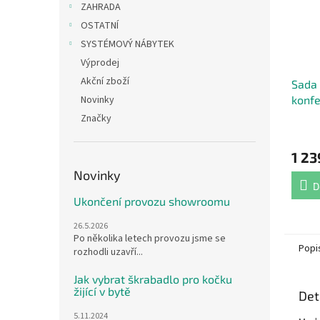
ZAHRADA
OSTATNÍ
SYSTÉMOVÝ NÁBYTEK
Výprodej
Akční zboží
Sada 
Novinky
konfe
Značky
Průmě
hodno
1 23
produ
je
Novinky
4,4
D
z
Ukončení provozu showroomu
5
hvězdi
26.5.2026
Po několika letech provozu jsme se
Popi
rozhodli uzavří...
Jak vybrat škrabadlo pro kočku
žijící v bytě
Det
5.11.2024