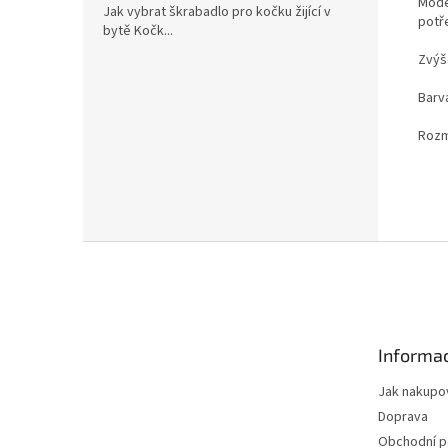
Mode
Jak vybrat škrabadlo pro kočku žijící v
potř
bytě Kočk...
Zvýš
Barv
Rozmě
menš
Z
á
p
a
t
Informac
í
Jak nakupo
Doprava
Obchodní 