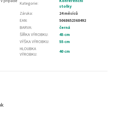
 V případě
Konferenční
Kategorie
:
stolky
Záruka
:
24 měsíců
EAN
:
5068652368492
BARVA
:
černá
ŠÍŘKA VÝROBKU
:
45 cm
VÝŠKA VÝROBKU
:
55 cm
HLOUBKA
40 cm
VÝROBKU
:
ok