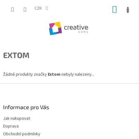
Přejít
NÁKUP
na
CZK
obsah
KOŠÍK
EXTOM
Žádné produkty značky
Extom
nebyly nalezeny...
Z
á
p
a
Informace pro Vás
t
Jak nakupovat
í
Doprava
Obchodní podmínky