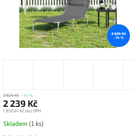
2 625 Kč
–14 %
2 625 Kč
–14 %
2 239 Kč
1 850,41 Kč bez DPH
Měrná
Skladem
(1 ks)
cena: