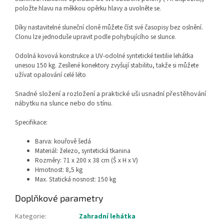
položte hlavu na měkkou opěrku hlavy a uvolněte se.
Díky nastavitelné sluneční cloně můžete číst své časopisy bez oslnění.
Clonu lze jednoduše upravit podle pohybujícího se slunce.
Odolná kovová konstrukce a UV-odolné syntetické textilie lehátka
unesou 150 kg. Z
esílené konektory zvyšují stabilitu, takže si můžete
užívat opalování celé léto
Snadné složení a rozložení a praktické uši usnadní přestěhování
nábytku na slunce nebo do stínu.
Specifikace:
Barva: kouřově šedá
Materiál: železo, syntetická tkanina
Rozměry: 71 x 200 x 38 cm (Š x H x V)
Hmotnost: 8,5 kg
Max. Statická nosnost: 150 kg
Doplňkové parametry
Kategorie
:
Zahradní lehátka