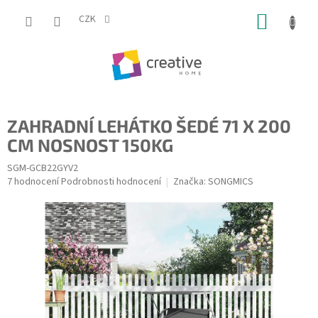
Přejít
NÁKUP
na
CZK
obsah
KOŠÍK
ZAHRADNÍ LEHÁTKO ŠEDÉ 71 X 200
CM NOSNOST 150KG
SGM-GCB22GYV2
Průměrné
7 hodnocení
Podrobnosti hodnocení
Značka:
SONGMICS
hodnocení
produktu
je
5,0
z
5
hvězdiček.