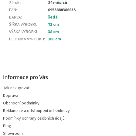
Záruka
:
24 měsíců
EAN
:
6955880386635
BARVA
:
šedá
ŠÍŘKA VÝROBKU
:
71 cm
VÝŠKA VÝROBKU
:
38 cm
HLOUBKA VÝROBKU
:
200 cm
Z
á
p
a
Informace pro Vás
t
Jak nakupovat
í
Doprava
Obchodní podmínky
Reklamace a odstoupení od smlouvy
Podmínky ochrany osobních údajů
Blog
Showroom