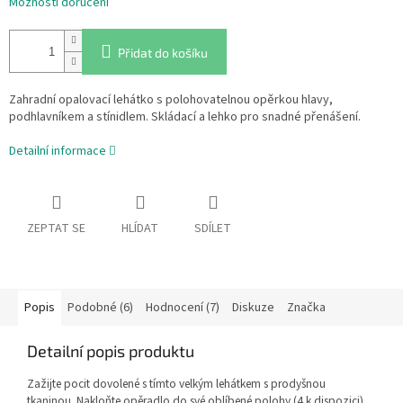
Možnosti doručení
Přidat do košíku
Zahradní opalovací lehátko s polohovatelnou opěrkou hlavy,
podhlavníkem a stínidlem. Skládací a lehko pro snadné přenášení.
Detailní informace
ZEPTAT SE
HLÍDAT
SDÍLET
Popis
Podobné (6)
Hodnocení (7)
Diskuze
Značka
Detailní popis produktu
Zažijte pocit dovolené s tímto velkým lehátkem s prodyšnou
tkaninou.
Nakloňte opěradlo do své oblíbené polohy (4 k dispozici),