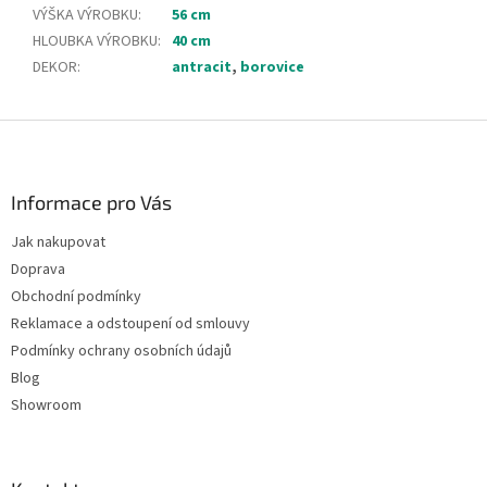
VÝŠKA VÝROBKU
:
56 cm
HLOUBKA VÝROBKU
:
40 cm
DEKOR
:
antracit
,
borovice
Z
á
p
a
Informace pro Vás
t
Jak nakupovat
í
Doprava
Obchodní podmínky
Reklamace a odstoupení od smlouvy
Podmínky ochrany osobních údajů
Blog
Showroom