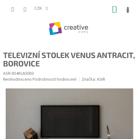
Přejít
NÁKUP
na
CZK
obsah
KOŠÍK
TELEVIZNÍ STOLEK VENUS ANTRACIT,
BOROVICE
ASR-854KLN3003
Průměrné
Neohodnoceno
Podrobnosti hodnocení
Značka:
ASIR
hodnocení
produktu
je
0,0
z
5
hvězdiček.