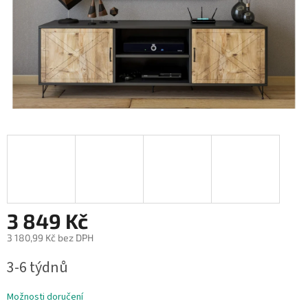
3 849 Kč
3 180,99 Kč bez DPH
Měrná
3-6 týdnů
cena:
Možnosti doručení