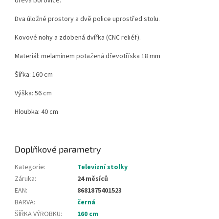
dřeva borovice.
Dva úložné prostory a dvě police uprostřed stolu.
Kovové nohy a zdobená dvířka (CNC reliéf).
Materiál: melaminem potažená dřevotříska 18 mm
Šířka: 160 cm
Výška: 56 cm
Hloubka: 40 cm
Doplňkové parametry
Kategorie
:
Televizní stolky
Záruka
:
24 měsíců
EAN
:
8681875401523
BARVA
:
černá
ŠÍŘKA VÝROBKU
:
160 cm