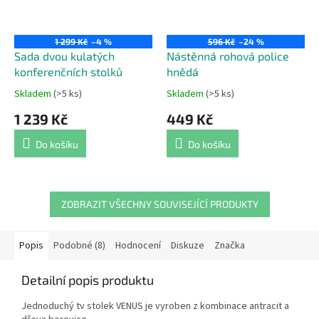
1 299 Kč
–4 %
596 Kč
–24 %
Sada dvou kulatých
Nástěnná rohová police
konferenčních stolků
hnědá
Skladem
(>5 ks)
Skladem
(>5 ks)
Průměrné
Průměrné
hodnocení
hodnocení
1 239 Kč
449 Kč
produktu
produktu
je
je
Do košíku
Do košíku
4,4
5,0
z
z
5
5
hvězdiček.
hvězdiček.
ZOBRAZIT VŠECHNY SOUVISEJÍCÍ PRODUKTY
Popis
Podobné (8)
Hodnocení
Diskuze
Značka
Detailní popis produktu
Jednoduchý tv stolek VENUS je vyroben z kombinace antracit a