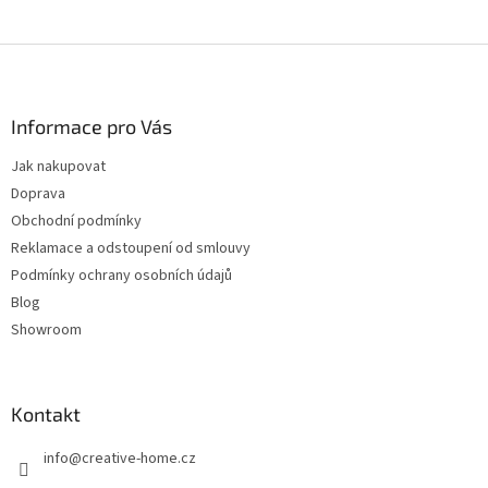
Z
á
p
a
Informace pro Vás
t
Jak nakupovat
í
Doprava
Obchodní podmínky
Reklamace a odstoupení od smlouvy
Podmínky ochrany osobních údajů
Blog
Showroom
Kontakt
info
@
creative-home.cz