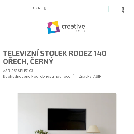
Přejít
NÁKUP
na
CZK
obsah
KOŠÍK
TELEVIZNÍ STOLEK RODEZ 140
OŘECH, ČERNÝ
ASR-863SPH5103
Průměrné
Neohodnoceno
Podrobnosti hodnocení
Značka:
ASIR
hodnocení
produktu
je
0,0
z
5
hvězdiček.