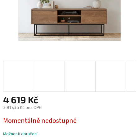
4 619 Kč
3 817,36 Kč bez DPH
Měrná
Momentálně nedostupné
cena:
Možnosti doručení