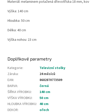
Materiál: melaminem potažená dřevotříska 18 mm, kov
Výška: 140 cm
Hloubka: 50 cm
Délka: 40 cm
Výška nohou: 23 cm
Doplňkové parametry
Kategorie
:
Televizní stolky
Záruka
:
24 měsíců
EAN
:
8682870773509
BARVA
:
černá
ŠÍŘKA VÝROBKU
:
140 cm
VÝŠKA VÝROBKU
:
50 cm
HLOUBKA VÝROBKU
:
40 cm
DEKOR
:
ořech