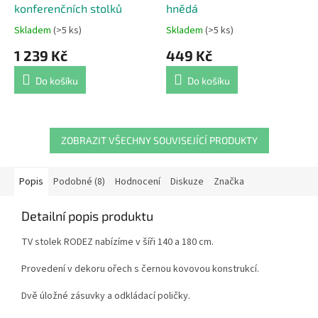
konferenčních stolků
hnědá
Skladem
(>5 ks)
Skladem
(>5 ks)
Průměrné
Průměrné
hodnocení
hodnocení
1 239 Kč
449 Kč
produktu
produktu
je
je
Do košíku
Do košíku
4,4
5,0
z
z
5
5
hvězdiček.
hvězdiček.
ZOBRAZIT VŠECHNY SOUVISEJÍCÍ PRODUKTY
Popis
Podobné (8)
Hodnocení
Diskuze
Značka
Detailní popis produktu
TV stolek RODEZ nabízíme v šíři 140 a 180 cm.
Provedení v dekoru ořech s černou kovovou konstrukcí.
Dvě úložné zásuvky a odkládací poličky.