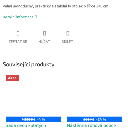
Velmi jednoduchý, praktický a stabilní tv stolek o šířce 140 cm.
Detailní informace
ZEPTAT SE
HLÍDAT
SDÍLET
Související produkty
Akce
1 299 Kč
–4 %
596 Kč
–24 %
Sada dvou kulatých
Nástěnná rohová police