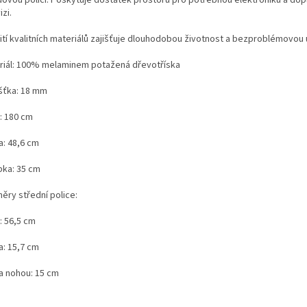
dovou policí. Poskytuje dostatek prostoru pro potřebnou elektroniku a dop
izi.
ití kvalitních materiálů zajišťuje dlouhodobou životnost a bezproblémovou
riál: 100% melaminem potažená dřevotříska
šťka: 18 mm
: 180 cm
a: 48,6 cm
bka: 35 cm
ěry střední police:
: 56,5 cm
a: 15,7 cm
a nohou: 15 cm