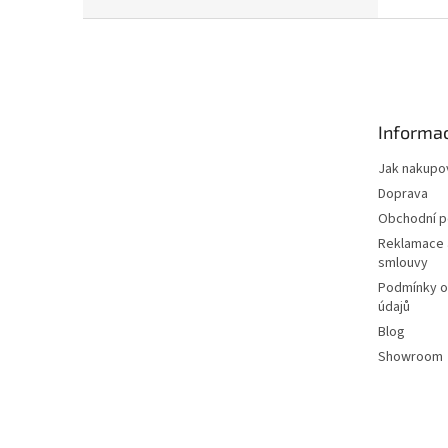
Z
á
p
a
t
Informac
í
Jak nakupo
Doprava
Obchodní 
Reklamace 
smlouvy
Podmínky o
údajů
Blog
Showroom