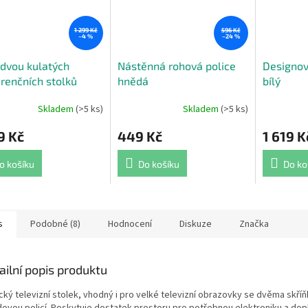
1 299 Kč
596 Kč
–4 %
–24 %
dvou kulatých
Nástěnná rohová police
Designový
renčních stolků
hnědá
bílý
Skladem
(>5 ks)
Skladem
(>5 ks)
rné
Průměrné
Průměrné
cení
hodnocení
hodnocení
9 Kč
449 Kč
1 619 K
ktu
produktu
produktu
je
je
5,0
4,9
o košíku
Do košíku
Do ko
z
z
5
5
ček.
hvězdiček.
hvězdiček.
s
Podobné (8)
Hodnocení
Diskuze
Značka
ailní popis produktu
cký televizní stolek, vhodný i pro velké televizní obrazovky se dvěma skří