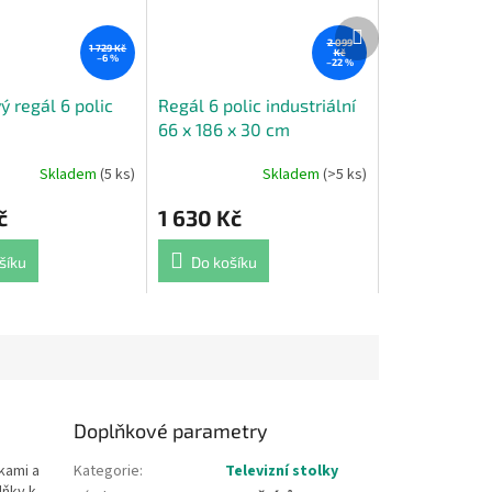
Další
produkt
2 099
1 729 Kč
Kč
–6 %
–22 %
 regál 6 polic
Regál 6 polic industriální
66 x 186 x 30 cm
Skladem
(5 ks)
Skladem
(>5 ks)
Průměrné
hodnocení
č
1 630 Kč
produktu
je
5,0
šíku
Do košíku
z
5
hvězdiček.
Doplňkové parametry
ňkami a
Kategorie
:
Televizní stolky