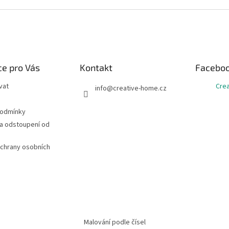
e pro Vás
Kontakt
Facebo
vat
Cre
info
@
creative-home.cz
podmínky
a odstoupení od
chrany osobních
Malování podle čísel