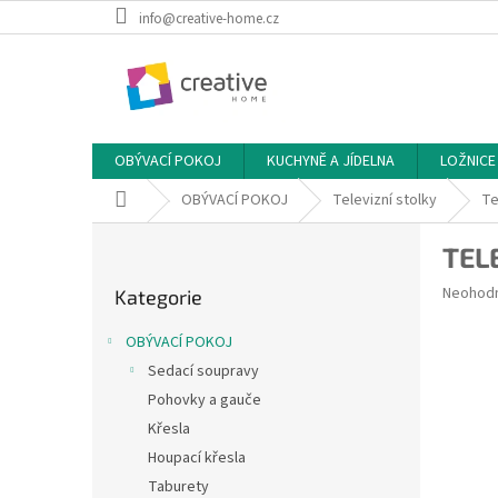
Přejít
info@creative-home.cz
na
obsah
OBÝVACÍ POKOJ
KUCHYNĚ A JÍDELNA
LOŽNICE
Domů
OBÝVACÍ POKOJ
Televizní stolky
Te
P
TEL
o
Přeskočit
s
Průměr
Neohod
Kategorie
kategorie
t
hodnoce
r
produkt
OBÝVACÍ POKOJ
a
je
Sedací soupravy
0,0
n
z
Pohovky a gauče
n
5
í
Křesla
hvězdič
p
Houpací křesla
a
Taburety