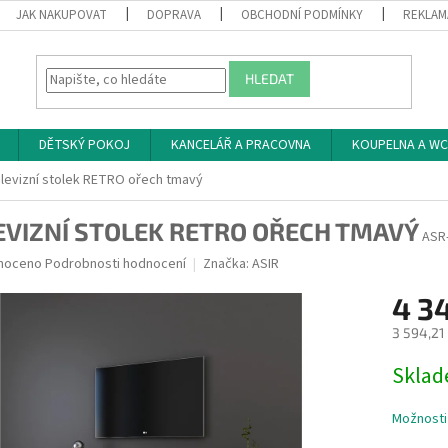
JAK NAKUPOVAT
DOPRAVA
OBCHODNÍ PODMÍNKY
REKLAM
HLEDAT
DĚTSKÝ POKOJ
KANCELÁŘ A PRACOVNA
KOUPELNA A WC
levizní stolek RETRO ořech tmavý
EVIZNÍ STOLEK RETRO OŘECH TMAVÝ
ASR
né
noceno
Podrobnosti hodnocení
Značka:
ASIR
ní
4 3
u
3 594,21
Měrná
Skla
cena:
ek.
Možnosti