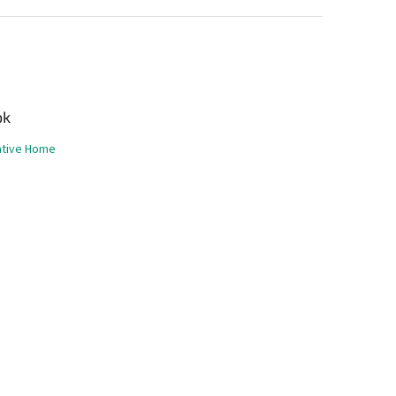
ok
ative Home