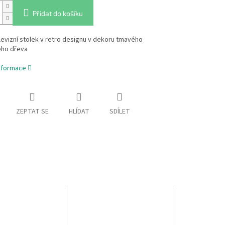
Přidat do košíku
levizní stolek v retro designu v dekoru tmavého
ého dřeva
informace
ZEPTAT SE
HLÍDAT
SDÍLET