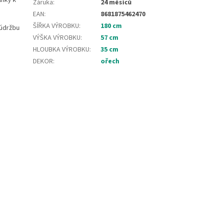
lňky k
Záruka
:
24 měsíců
EAN
:
8681875462470
ŠÍŘKA VÝROBKU
:
180 cm
 údržbu
VÝŠKA VÝROBKU
:
57 cm
HLOUBKA VÝROBKU
:
35 cm
DEKOR
:
ořech