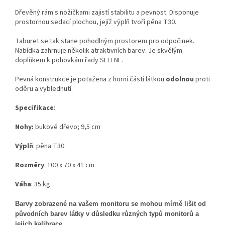
Dřevěný rám s nožičkami zajistí stabilitu a pevnost. Disponuje
prostornou sedací plochou, jejíž výplň tvoří pěna T30.
Taburet se tak stane pohodlným prostorem pro odpočinek.
Nabídka zahrnuje několik atraktivních barev. Je skvělým
doplňkem k pohovkám řady SELENE.
Pevná konstrukce je potažena z horní části látkou
odolnou
proti
oděru a vyblednutí.
Specifikace
:
Nohy:
bukové dřevo; 9,5 cm
Výplň
: pěna T30
Rozměry
: 100 x 70 x 41 cm
Váha
: 35 kg
Barvy zobrazené na vašem monitoru se mohou mírně lišit od
původních barev látky v důsledku různých typů monitorů a
jejich kalibrace.