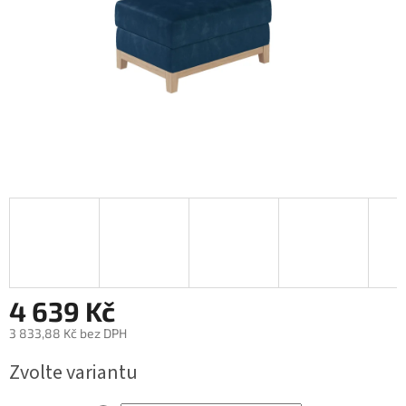
4 639 Kč
3 833,88 Kč bez DPH
Měrná
Zvolte variantu
cena: