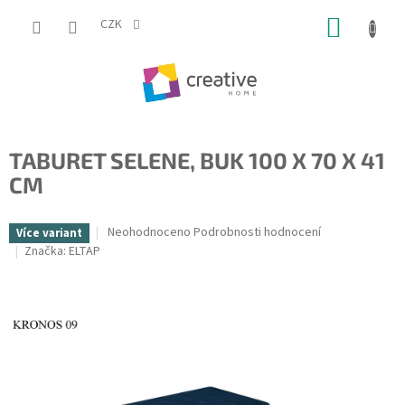
Přejít
NÁKUP
na
CZK
obsah
KOŠÍK
TABURET SELENE, BUK 100 X 70 X 41
CM
Průměrné
Neohodnoceno
Podrobnosti hodnocení
Více variant
hodnocení
Značka:
ELTAP
produktu
je
0,0
z
5
hvězdiček.