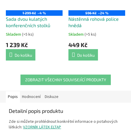
1 299 Kč
–4 %
596 Kč
–24 %
Sada dvou kulatých
Nástěnná rohová police
konferenčních stolků
hnědá
Skladem
(>5 ks)
Skladem
(>5 ks)
Průměrné
Průměrné
hodnocení
hodnocení
1 239 Kč
449 Kč
produktu
produktu
je
je
Do košíku
Do košíku
4,4
5,0
z
z
5
5
hvězdiček.
hvězdiček.
ZOBRAZIT VŠECHNY SOUVISEJÍCÍ PRODUKTY
Popis
Hodnocení
Diskuze
Detailní popis produktu
Zde si můžete prohlédnout konkrétní informace o potahových
látkách:
VZORNÍK LÁTEK ELTAP