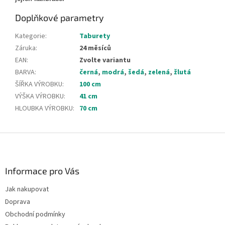
Doplňkové parametry
Kategorie
:
Taburety
Záruka
:
24 měsíců
EAN
:
Zvolte variantu
BARVA
:
černá
,
modrá
,
šedá
,
zelená
,
žlutá
ŠÍŘKA VÝROBKU
:
100 cm
VÝŠKA VÝROBKU
:
41 cm
HLOUBKA VÝROBKU
:
70 cm
Z
á
p
a
Informace pro Vás
t
Jak nakupovat
í
Doprava
Obchodní podmínky