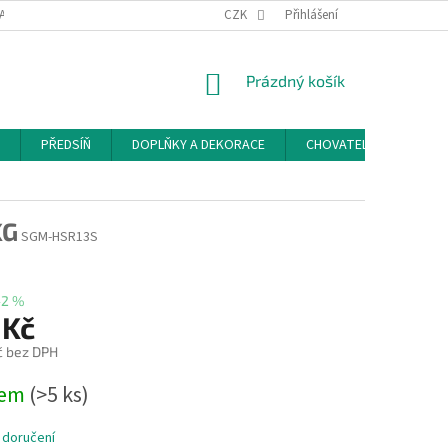
ACE A ODSTOUPENÍ OD SMLOUVY
PODMÍNKY OCHRANY OSOBNÍCH ÚDAJŮ
CZK
Přihlášení
NÁKUPNÍ
Prázdný košík
KOŠÍK
PŘEDSÍŇ
DOPLŇKY A DEKORACE
CHOVATELSKÉ POTŘEB
KG
SGM-HSR13S
–2 %
 Kč
č bez DPH
dem
(>5 ks)
 doručení