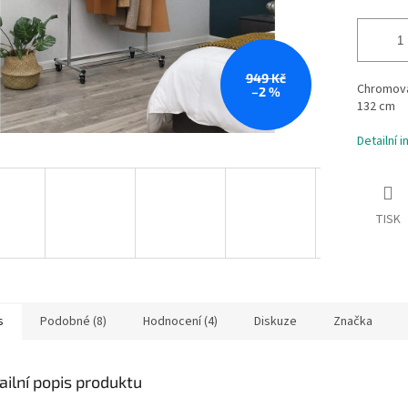
949 Kč
Chromovan
–2 %
132 cm
Detailní 
TISK
s
Podobné (8)
Hodnocení (4)
Diskuze
Značka
ailní popis produktu