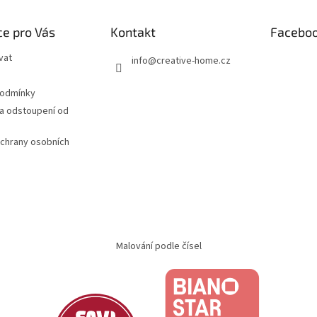
e pro Vás
Kontakt
Facebo
vat
info
@
creative-home.cz
podmínky
a odstoupení od
chrany osobních
Malování podle čísel