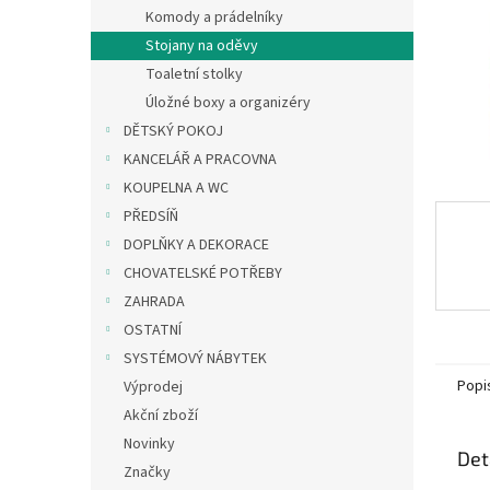
n
Komody a prádelníky
e
Stojany na oděvy
l
Toaletní stolky
Úložné boxy a organizéry
DĚTSKÝ POKOJ
KANCELÁŘ A PRACOVNA
KOUPELNA A WC
PŘEDSÍŇ
DOPLŇKY A DEKORACE
CHOVATELSKÉ POTŘEBY
ZAHRADA
OSTATNÍ
SYSTÉMOVÝ NÁBYTEK
Popi
Výprodej
Akční zboží
Novinky
Det
Značky