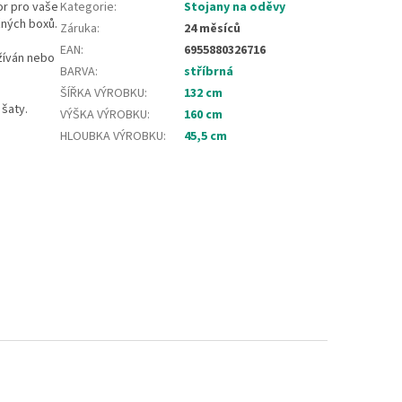
or pro vaše
Kategorie
:
Stojany na oděvy
žných boxů.
Záruka
:
24 měsíců
EAN
:
6955880326716
žíván nebo
BARVA
:
stříbrná
ŠÍŘKA VÝROBKU
:
132 cm
šaty.
VÝŠKA VÝROBKU
:
160 cm
HLOUBKA VÝROBKU
:
45,5 cm