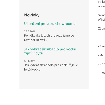
Velk
obleč
Novinky
Sklá
při p
Ukončení provozu showroomu
Žádn
26.5.2026
Po několika letech provozu jsme se
rozhodli uzavří...
- Bar
Jak vybrat škrabadlo pro kočku
žijící v bytě
- Ma
5.11.2024
- Roz
Jak vybrat škrabadlo pro kočku žijící v
bytě Kočk...
- Hm
Z
á
p