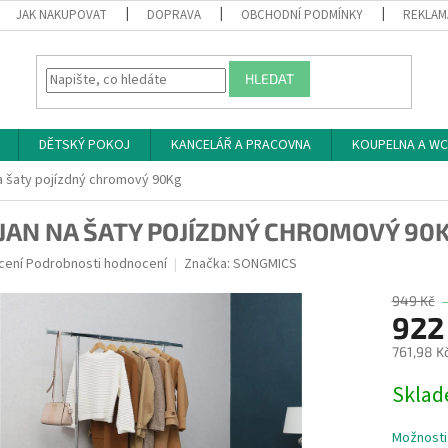
JAK NAKUPOVAT
DOPRAVA
OBCHODNÍ PODMÍNKY
REKLAM
HLEDAT
DĚTSKÝ POKOJ
KANCELÁŘ A PRACOVNA
KOUPELNA A WC
a šaty pojízdný chromový 90Kg
JAN NA ŠATY POJÍZDNÝ CHROMOVÝ 90
né
cení
Podrobnosti hodnocení
Značka:
SONGMICS
ní
u
949 Kč
922
761,98 K
Měrná
Skla
ek.
cena:
Možnosti