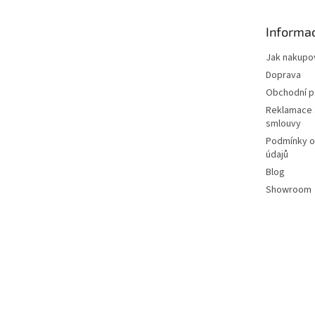
a
t
Informac
í
Jak nakupo
Doprava
Obchodní 
Reklamace 
smlouvy
Podmínky o
údajů
Blog
Showroom