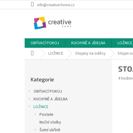
Přejít
info@creative-home.cz
na
obsah
OBÝVACÍ POKOJ
KUCHYNĚ A JÍDELNA
LOŽNICE
Domů
LOŽNICE
Stojany na oděvy
Stojan n
P
STO
o
Přeskočit
s
Průměr
4 hodno
Kategorie
kategorie
t
hodnoce
r
produkt
OBÝVACÍ POKOJ
a
je
KUCHYNĚ A JÍDELNA
5,0
n
z
LOŽNICE
n
5
í
Postele
hvězdič
p
Noční stolky
a
Šatní skříně