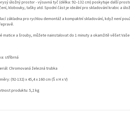
orysý úložný prostor - výsuvná tyč (délka: 92–132 cm) poskytuje další prost
ení, klobouky, tašky atd. S
podní část je ideální pro skladování krabic a úlo
dací základna pro rychlou demontáž a kompaktní skladování, když není pou
řepravě.
é matice a šrouby, můžete nainstalovat do 1 minuty a okamžitě věšet Vaše 
va: stříbrná
teriál: Chromovaná železná trubka
měry: (92-132) x 45,4 x 160 cm (Š x H x V)
otnost produktu: 5,2 kg