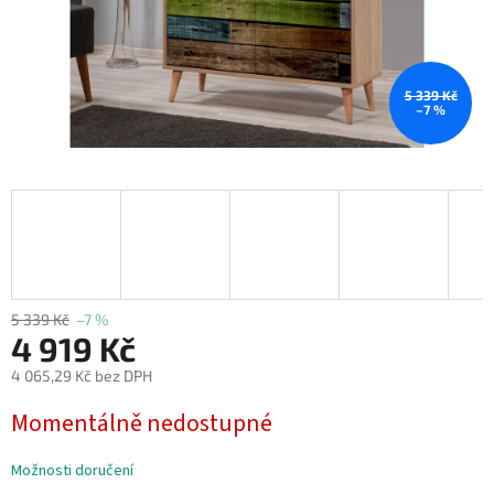
5 339 Kč
–7 %
5 339 Kč
–7 %
4 919 Kč
4 065,29 Kč bez DPH
Měrná
Momentálně nedostupné
cena:
Možnosti doručení