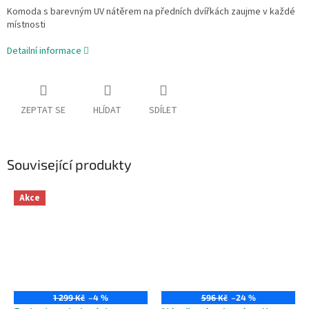
Komoda s barevným UV nátěrem na předních dvířkách zaujme v každé
místnosti
Detailní informace
ZEPTAT SE
HLÍDAT
SDÍLET
Související produkty
Akce
1 299 Kč
–4 %
596 Kč
–24 %