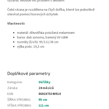
vysavač nebude mít problém s úklidem.
Čelní strana je rozdělena na čtyři dvířka, které lze jednotlivě
otevírat pomocí kovových úchytek.
Vlastnosti:
materiál: dřevotříska potažená melaminem
barva: dub sonoma, barevný UV nátěr
rozměry (š/v/h): 95/111/36 cm
výška polic: 19,5 cm
Doplňkové parametry
Kategorie
:
Skříňky
Záruka
:
24 měsíců
EAN
:
8681875340914
ŠÍŘKA VÝROBKU
:
95 cm
VÝŠKA VÝROBKU
:
111 cm