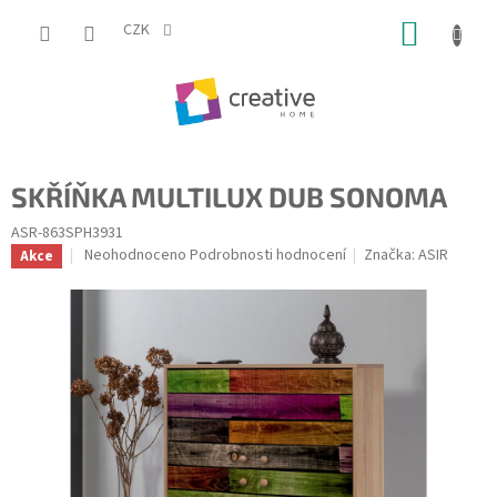
Přejít
NÁKUP
na
CZK
obsah
KOŠÍK
SKŘÍŇKA MULTILUX DUB SONOMA
ASR-863SPH3931
Průměrné
Neohodnoceno
Podrobnosti hodnocení
Značka:
ASIR
Akce
hodnocení
produktu
je
0,0
z
5
hvězdiček.