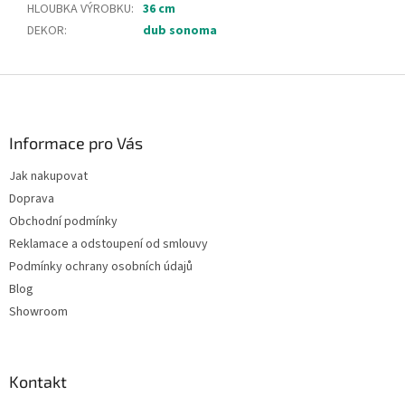
HLOUBKA VÝROBKU
:
36 cm
DEKOR
:
dub sonoma
Z
á
p
a
Informace pro Vás
t
Jak nakupovat
í
Doprava
Obchodní podmínky
Reklamace a odstoupení od smlouvy
Podmínky ochrany osobních údajů
Blog
Showroom
Kontakt