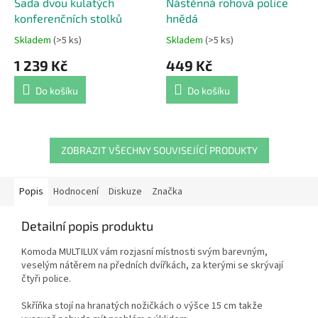
Sada dvou kulatých
Nástěnná rohová police
konferenčních stolků
hnědá
Skladem
(>5 ks)
Skladem
(>5 ks)
Průměrné
Průměrné
hodnocení
hodnocení
1 239 Kč
449 Kč
produktu
produktu
je
je
Do košíku
Do košíku
4,4
5,0
z
z
5
5
hvězdiček.
hvězdiček.
ZOBRAZIT VŠECHNY SOUVISEJÍCÍ PRODUKTY
Popis
Hodnocení
Diskuze
Značka
Detailní popis produktu
Komoda MULTILUX vám rozjasní místnosti svým barevným,
veselým nátěrem na předních dvířkách, za kterými se skrývají
čtyři police.
Skříňka stojí na hranatých nožičkách o výšce 15 cm takže