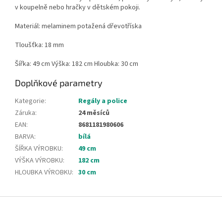
v koupelně nebo hračky v dětském pokoji.
Materiál: melaminem potažená dřevotříska
Tloušťka: 18 mm
Šířka: 49 cm Výška: 182 cm Hloubka: 30 cm
Doplňkové parametry
Kategorie
:
Regály a police
Záruka
:
24 měsíců
EAN
:
8681181980606
BARVA
:
bílá
ŠÍŘKA VÝROBKU
:
49 cm
VÝŠKA VÝROBKU
:
182 cm
HLOUBKA VÝROBKU
:
30 cm
Z
á