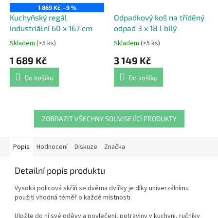
1 869 Kč
–9 %
Kuchyňský regál
Odpadkový koš na tříděný
industriální 60 x 167 cm
odpad 3 x 18 l bílý
Skladem
(>5 ks)
Skladem
(>5 ks)
Průměrné
Průměrné
hodnocení
hodnocení
1 689 Kč
3 149 Kč
produktu
produktu
je
je
Do košíku
Do košíku
5,0
5,0
z
z
5
5
hvězdiček.
hvězdiček.
ZOBRAZIT VŠECHNY SOUVISEJÍCÍ PRODUKTY
Popis
Hodnocení
Diskuze
Značka
Detailní popis produktu
Vysoká policová skříň se dvěma dvířky je díky univerzálnímu
použití vhodná téměř o každé místnosti.
Uložte do ní své oděvy a povlečení, potraviny v kuchyni, ručníky