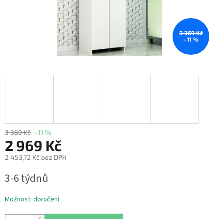
3 369 Kč
–11 %
3 369 Kč
–11 %
2 969 Kč
2 453,72 Kč bez DPH
Měrná
3-6 týdnů
cena:
Možnosti doručení