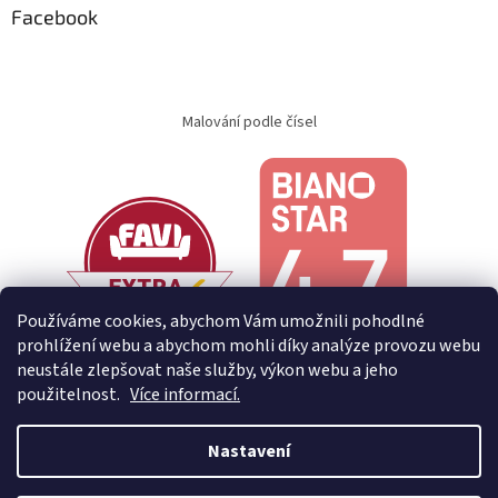
Facebook
Malování podle čísel
Používáme cookies, abychom Vám umožnili pohodlné
prohlížení webu a abychom mohli díky analýze provozu webu
neustále zlepšovat naše služby, výkon webu a jeho
použitelnost.
Více informací.
Nastavení
Vytvořil Shoptet