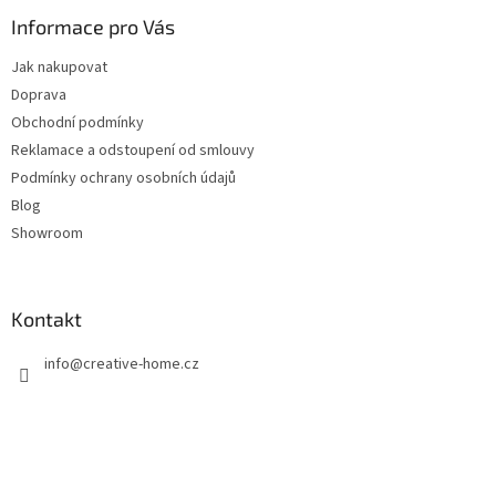
p
a
Informace pro Vás
t
Jak nakupovat
í
Doprava
Obchodní podmínky
Reklamace a odstoupení od smlouvy
Podmínky ochrany osobních údajů
Blog
Showroom
Kontakt
info
@
creative-home.cz