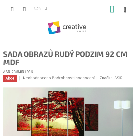
Přejít
NÁKUP
na
CZK
obsah
KOŠÍK
SADA OBRAZŮ RUDÝ PODZIM 92 CM
MDF
ASR-236MIR1936
Průměrné
Neohodnoceno
Podrobnosti hodnocení
Značka:
ASIR
Akce
hodnocení
produktu
je
0,0
z
5
hvězdiček.