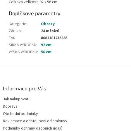
Celková velikost: 92 x 56 cm
Doplňkové parametry
Kategorie
:
Obrazy
Záruka
:
24 měsíců
EAN
:
8681181235683
ŠÍŘKA VÝROBKU
:
92 cm
VÝŠKA VÝROBKU
:
56 cm
Z
á
p
a
Informace pro Vás
t
Jak nakupovat
í
Doprava
Obchodní podmínky
Reklamace a odstoupení od smlouvy
Podmínky ochrany osobních údajů