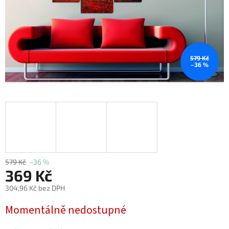
579 Kč
–36 %
579 Kč
–36 %
369 Kč
304,96 Kč bez DPH
Měrná
Momentálně nedostupné
cena: