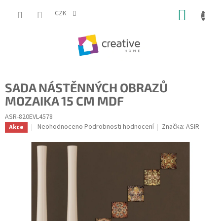
Přejít
NÁKUP
na
CZK
obsah
KOŠÍK
SADA NÁSTĚNNÝCH OBRAZŮ
MOZAIKA 15 CM MDF
ASR-820EVL4578
Průměrné
Neohodnoceno
Podrobnosti hodnocení
Značka:
ASIR
Akce
hodnocení
produktu
je
0,0
z
5
hvězdiček.