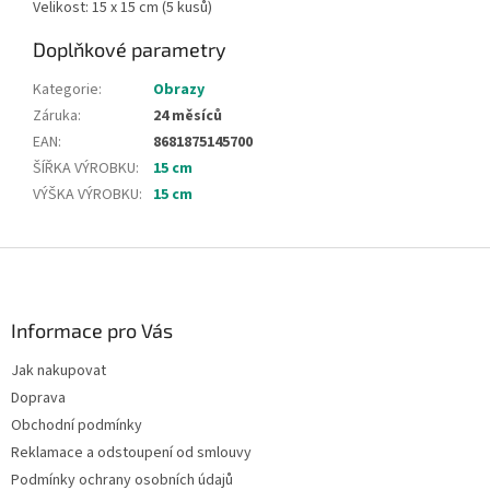
Velikost: 15 x 15 cm (5 kusů)
Doplňkové parametry
Kategorie
:
Obrazy
Záruka
:
24 měsíců
EAN
:
8681875145700
ŠÍŘKA VÝROBKU
:
15 cm
VÝŠKA VÝROBKU
:
15 cm
Z
á
p
a
Informace pro Vás
t
Jak nakupovat
í
Doprava
Obchodní podmínky
Reklamace a odstoupení od smlouvy
Podmínky ochrany osobních údajů