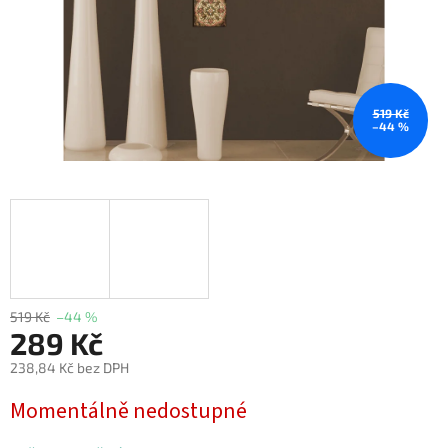
519 Kč
–44 %
519 Kč
–44 %
289 Kč
238,84 Kč bez DPH
Měrná
Momentálně nedostupné
cena: