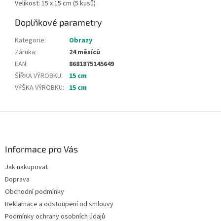
Velikost: 15 x 15 cm (5 kusů)
Doplňkové parametry
Kategorie
:
Obrazy
Záruka
:
24 měsíců
EAN
:
8681875145649
ŠÍŘKA VÝROBKU
:
15 cm
VÝŠKA VÝROBKU
:
15 cm
Z
á
p
a
Informace pro Vás
t
Jak nakupovat
í
Doprava
Obchodní podmínky
Reklamace a odstoupení od smlouvy
Podmínky ochrany osobních údajů