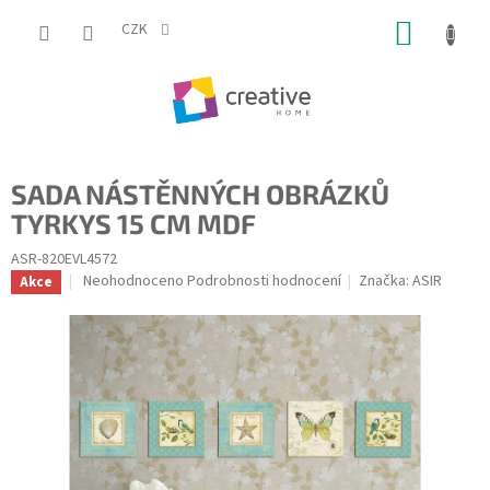
Přejít
NÁKUP
na
CZK
obsah
KOŠÍK
SADA NÁSTĚNNÝCH OBRÁZKŮ
TYRKYS 15 CM MDF
ASR-820EVL4572
Průměrné
Neohodnoceno
Podrobnosti hodnocení
Značka:
ASIR
Akce
hodnocení
produktu
je
0,0
z
5
hvězdiček.