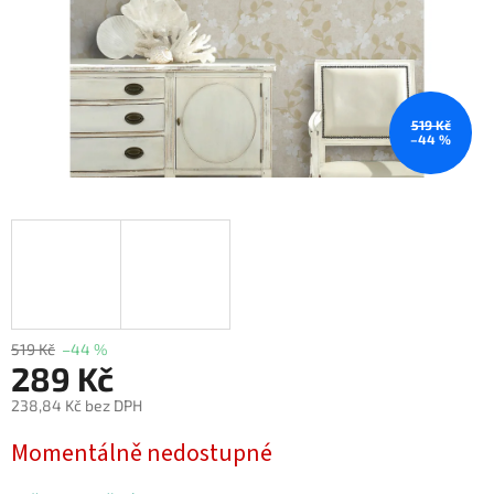
519 Kč
–44 %
519 Kč
–44 %
289 Kč
238,84 Kč bez DPH
Měrná
Momentálně nedostupné
cena: