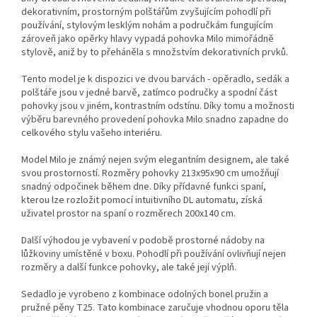
dekorativním, prostorným polštářům zvyšujícím pohodlí při
používání, stylovým lesklým nohám a područkám fungujícím
zároveň jako opěrky hlavy vypadá pohovka Milo mimořádně
stylově, aniž by to přeháněla s množstvím dekorativních prvků.
Tento model je k dispozici ve dvou barvách - opěradlo, sedák a
polštáře jsou v jedné barvě, zatímco područky a spodní část
pohovky jsou v jiném, kontrastním odstínu. Díky tomu a možnosti
výběru barevného provedení pohovka Milo snadno zapadne do
celkového stylu vašeho interiéru.
Model Milo je známý nejen svým elegantním designem, ale také
svou prostorností. Rozměry pohovky 213x95x90 cm umožňují
snadný odpočinek během dne. Díky přídavné funkci spaní,
kterou lze rozložit pomocí intuitivního DL automatu, získá
uživatel prostor na spaní o rozměrech 200x140 cm.
Další výhodou je vybavení v podobě prostorné nádoby na
lůžkoviny umístěné v boxu. Pohodlí při používání ovlivňují nejen
rozměry a další funkce pohovky, ale také její výplň.
Sedadlo je vyrobeno z kombinace odolných bonel pružin a
pružné pěny T25. Tato kombinace zaručuje vhodnou oporu těla