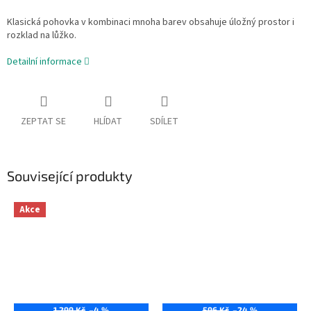
Klasická pohovka v kombinaci mnoha barev obsahuje úložný prostor i
rozklad na lůžko.
Detailní informace
ZEPTAT SE
HLÍDAT
SDÍLET
Související produkty
Akce
1 299 Kč
–4 %
596 Kč
–24 %