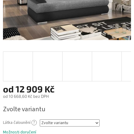
od
12 909 Kč
od
10 668,60 Kč
bez DPH
Měrná
Zvolte variantu
cena:
Látka čalounění
?
Možnosti doručení