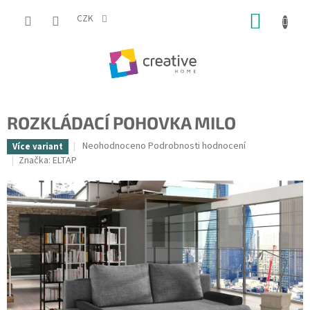
Přejít
NÁKUP
na
CZK
obsah
KOŠÍK
ROZKLÁDACÍ POHOVKA MILO
Průměrné
Neohodnoceno
Podrobnosti hodnocení
Více variant
hodnocení
Značka:
ELTAP
produktu
je
0,0
z
5
hvězdiček.