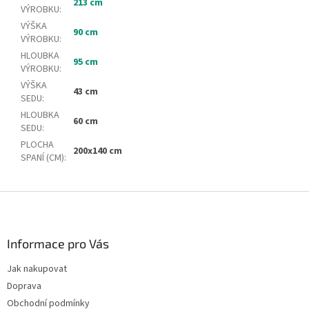
213 cm
VÝROBKU
:
VÝŠKA
90 cm
VÝROBKU
:
HLOUBKA
95 cm
VÝROBKU
:
VÝŠKA
43 cm
SEDU
:
HLOUBKA
60 cm
SEDU
:
PLOCHA
200x140 cm
SPANÍ (CM)
:
Z
á
p
a
Informace pro Vás
t
Jak nakupovat
í
Doprava
Obchodní podmínky