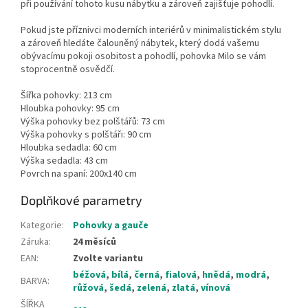
při používání tohoto kusu nábytku a zároveň zajišťuje pohodlí.
Pokud jste příznivci moderních interiérů v minimalistickém stylu
a zároveň hledáte čalouněný nábytek, který dodá vašemu
obývacímu pokoji osobitost a pohodlí, pohovka Milo se vám
stoprocentně osvědčí.
Šířka pohovky: 213 cm
Hloubka pohovky: 95 cm
Výška pohovky bez polštářů: 73 cm
Výška pohovky s polštáři: 90 cm
Hloubka sedadla: 60 cm
Výška sedadla: 43 cm
Povrch na spaní: 200x140 cm
Doplňkové parametry
Kategorie
:
Pohovky a gauče
Záruka
:
24 měsíců
EAN
:
Zvolte variantu
béžová
,
bílá
,
černá
,
fialová
,
hnědá
,
modrá
,
BARVA
:
růžová
,
šedá
,
zelená
,
zlatá
,
vínová
ŠÍŘKA