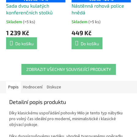
Sada dvou kulatých
Nástěnná rohová police
konferenčních stolků
hnědá
Skladem
(>5 ks)
Skladem
(>5 ks)
Průměrné
Průměrné
hodnocení
hodnocení
1 239 Kč
449 Kč
produktu
produktu
je
je
Do košíku
Do košíku
4,4
5,0
z
z
5
5
hvězdiček.
hvězdiček.
ZOBRAZIT VŠECHNY SOUVISEJÍCÍ PRODUKTY
Popis
Hodnocení
Diskuze
Detailní popis produktu
Díky klasickému uspořádání pohovky Milo je tento typ nábytku
pro volný čas ideální pro moderní, minimalistické i klasické
obývací pokoje.
Díky dvouúrovňovému sedáku, vhodně tvarovanému opěradlu,