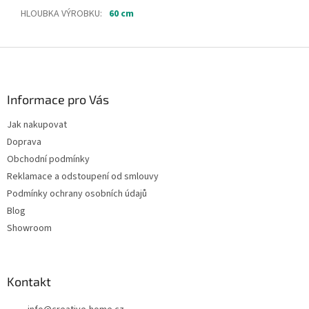
HLOUBKA VÝROBKU
:
60 cm
Z
á
p
a
Informace pro Vás
t
Jak nakupovat
í
Doprava
Obchodní podmínky
Reklamace a odstoupení od smlouvy
Podmínky ochrany osobních údajů
Blog
Showroom
Kontakt