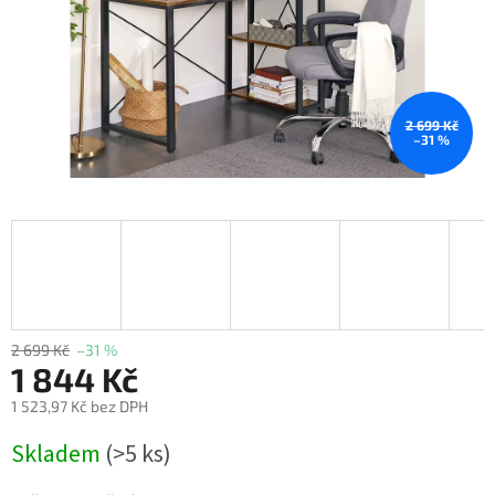
2 699 Kč
–31 %
2 699 Kč
–31 %
1 844 Kč
1 523,97 Kč bez DPH
Měrná
Skladem
(>5 ks)
cena: