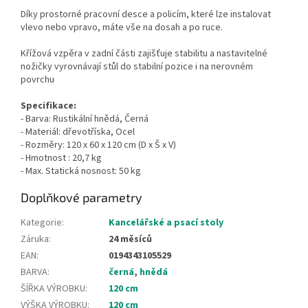
Díky prostorné pracovní desce a policím, které lze instalovat
vlevo nebo vpravo, máte vše na dosah a po ruce.
Křížová vzpěra v zadní části zajišťuje stabilitu a nastavitelné
nožičky vyrovnávají stůl do stabilní pozice i na nerovném
povrchu
Specifikace:
- Barva: Rustikální hnědá, Černá
- Materiál: dřevotříska, Ocel
- Rozměry: 120 x 60 x 120 cm (D x Š x V)
- Hmotnost : 20,7 kg
- Max.
Statická nosnost: 50 kg
Doplňkové parametry
Kategorie
:
Kancelářské a psací stoly
Záruka
:
24 měsíců
EAN
:
0194343105529
BARVA
:
černá
,
hnědá
ŠÍŘKA VÝROBKU
:
120 cm
VÝŠKA VÝROBKU
:
120 cm