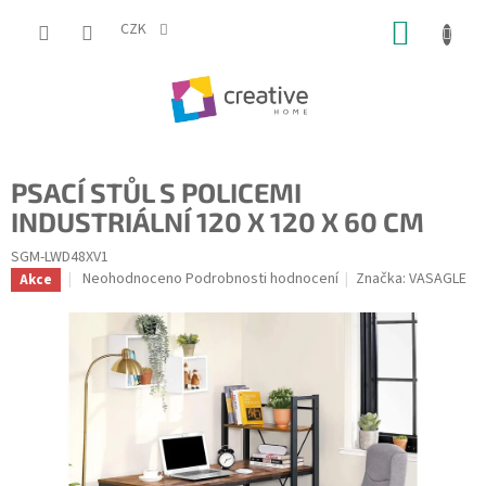
Přejít
NÁKUP
na
CZK
obsah
KOŠÍK
PSACÍ STŮL S POLICEMI
INDUSTRIÁLNÍ 120 X 120 X 60 CM
SGM-LWD48XV1
Průměrné
Neohodnoceno
Podrobnosti hodnocení
Značka:
VASAGLE
Akce
hodnocení
produktu
je
0,0
z
5
hvězdiček.