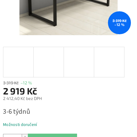
3 319 Kč
–12 %
3 319 Kč
–12 %
2 919 Kč
2 412,40 Kč bez DPH
Měrná
3-6 týdnů
cena:
Možnosti doručení