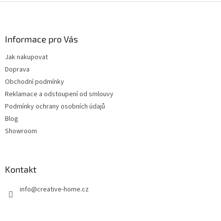
Z
á
p
a
Informace pro Vás
t
Jak nakupovat
í
Doprava
Obchodní podmínky
Reklamace a odstoupení od smlouvy
Podmínky ochrany osobních údajů
Blog
Showroom
Kontakt
info
@
creative-home.cz