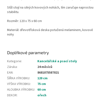
Stůl stojí na silných kovových nohách, tím zaručuje naprostou
stabilitu.
Rozměr: 120 x 75 x 60 cm
Materiál: dřevotřísková deska potažená melaminem, kovové
nohy
Doplňkové parametry
Kategorie
:
Kancelářské a psací stoly
Záruka
:
24 měsíců
EAN
:
8681875587821
ŠÍŘKA VÝROBKU
:
120 cm
VÝŠKA VÝROBKU
:
75 cm
HLOUBKA VÝROBKU
:
60 cm
DEKOR
:
ořech