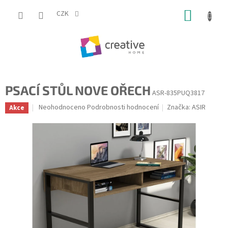
Přejít
NÁKUP
na
CZK
obsah
KOŠÍK
PSACÍ STŮL NOVE OŘECH
ASR-835PUQ3817
Průměrné
Neohodnoceno
Podrobnosti hodnocení
Značka:
ASIR
Akce
hodnocení
produktu
je
0,0
z
5
hvězdiček.