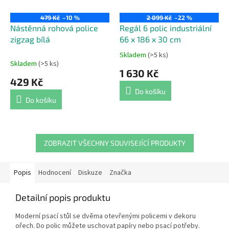
479 Kč
–10 %
2 099 Kč
–22 %
Nástěnná rohová police
Regál 6 polic industriální
zigzag bílá
66 x 186 x 30 cm
Skladem
(>5 ks)
Průměrné
Skladem
(>5 ks)
hodnocení
1 630 Kč
produktu
429 Kč
je
Do košíku
5,0
Do košíku
z
5
hvězdiček.
ZOBRAZIT VŠECHNY SOUVISEJÍCÍ PRODUKTY
Popis
Hodnocení
Diskuze
Značka
Detailní popis produktu
Moderní psací stůl se dvěma otevřenými policemi v dekoru
ořech. Do polic můžete uschovat papíry nebo psací potřeby.