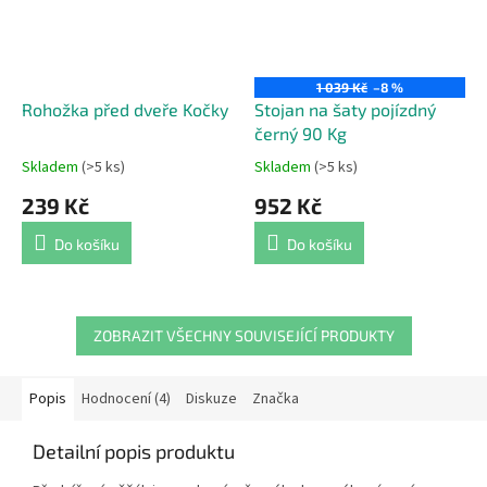
1 039 Kč
–8 %
Rohožka před dveře Kočky
Stojan na šaty pojízdný
černý 90 Kg
Skladem
(>5 ks)
Skladem
(>5 ks)
Průměrné
Průměrné
hodnocení
hodnocení
239 Kč
952 Kč
produktu
produktu
je
je
Do košíku
Do košíku
5,0
5,0
z
z
5
5
hvězdiček.
hvězdiček.
ZOBRAZIT VŠECHNY SOUVISEJÍCÍ PRODUKTY
Popis
Hodnocení (4)
Diskuze
Značka
Detailní popis produktu