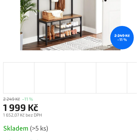
2 249 Kč
–11 %
2 249 Kč
–11 %
1 999 Kč
1 652,07 Kč bez DPH
Měrná
Skladem
(>5 ks)
cena: