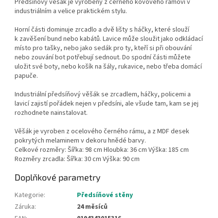
Předsíňový věšák je vyrobený z černého kovového rámoví v
industriálním a velice praktickém stylu.
Horní části dominuje zrcadlo a dvě lišty s háčky, které slouží
k zavěšení bund nebo kabátů. Lavice může sloužit jako odkládací
místo pro tašky, nebo jako sedák pro ty, kteří si při obouvání
nebo zouvání bot potřebují sednout. Do spodní části můžete
uložit své boty, nebo košík na šály, rukavice, nebo třeba domácí
papuče.
Industriální předsíňový věšák se zrcadlem, háčky, policemi a
lavicí zajistí pořádek nejen v předsíni, ale všude tam, kam se jej
rozhodnete nainstalovat.
Věšák je vyroben z ocelového černého rámu, a z MDF desek
pokrytých melaminem v dekoru hnědé barvy.
Celkové rozměry: Šířka: 98 cm Hloubka: 36 cm Výška: 185 cm
Rozměry zrcadla: Šířka: 30 cm Výška: 90 cm
Doplňkové parametry
Kategorie
:
Předsíňové stěny
Záruka
:
24 měsíců