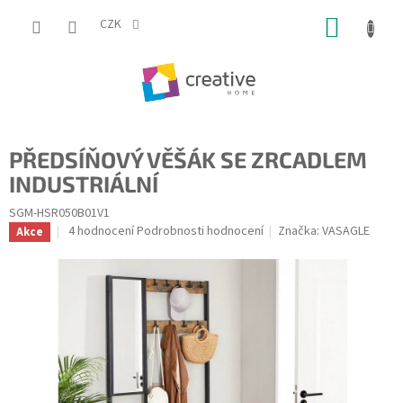
Přejít
NÁKUP
na
CZK
obsah
KOŠÍK
PŘEDSÍŇOVÝ VĚŠÁK SE ZRCADLEM
INDUSTRIÁLNÍ
SGM-HSR050B01V1
Průměrné
4 hodnocení
Podrobnosti hodnocení
Značka:
VASAGLE
Akce
hodnocení
produktu
je
5,0
z
5
hvězdiček.