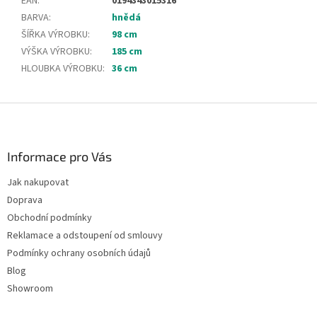
EAN
:
0194343015316
BARVA
:
hnědá
ŠÍŘKA VÝROBKU
:
98 cm
VÝŠKA VÝROBKU
:
185 cm
HLOUBKA VÝROBKU
:
36 cm
Z
á
p
a
Informace pro Vás
t
Jak nakupovat
í
Doprava
Obchodní podmínky
Reklamace a odstoupení od smlouvy
Podmínky ochrany osobních údajů
Blog
Showroom