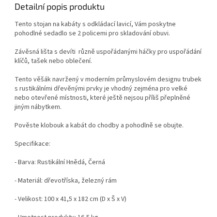
Detailní popis produktu
Tento stojan na kabáty s odkládací lavicí, Vám poskytne
pohodlné sedadlo se 2 policemi pro skladování obuvi.
Závěsná lišta s devíti různě uspořádanými háčky pro uspořádání
klíčů, tašek nebo oblečení.
Tento věšák navržený v moderním průmyslovém designu trubek
s rustikálními dřevěnými prvky je vhodný zejména pro velké
nebo otevřené místnosti, které ještě nejsou příliš přeplněné
jiným nábytkem.
Pověste klobouk a kabát do chodby a pohodlně se obujte.
Specifikace:
- Barva: Rustikální Hnědá, Černá
- Materiál: dřevotříska, železný rám
- Velikost: 100 x 41,5 x 182 cm (D x Š x V)