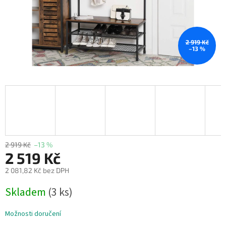
2 919 Kč
–13 %
2 919 Kč
–13 %
2 519 Kč
2 081,82 Kč bez DPH
Měrná
Skladem
(3 ks)
cena:
Možnosti doručení