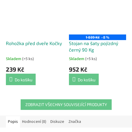
1 039 Kč
–8 %
Rohožka před dveře Kočky
Stojan na šaty pojízdný
černý 90 Kg
Skladem
(>5 ks)
Skladem
(>5 ks)
Průměrné
Průměrné
hodnocení
hodnocení
239 Kč
952 Kč
produktu
produktu
je
je
Do košíku
Do košíku
5,0
5,0
z
z
5
5
hvězdiček.
hvězdiček.
ZOBRAZIT VŠECHNY SOUVISEJÍCÍ PRODUKTY
Popis
Hodnocení (8)
Diskuze
Značka