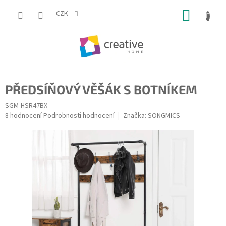
Přejít
NÁKUP
na
CZK
obsah
KOŠÍK
PŘEDSÍŇOVÝ VĚŠÁK S BOTNÍKEM
SGM-HSR47BX
Průměrné
8 hodnocení
Podrobnosti hodnocení
Značka:
SONGMICS
hodnocení
produktu
je
4,9
z
5
hvězdiček.