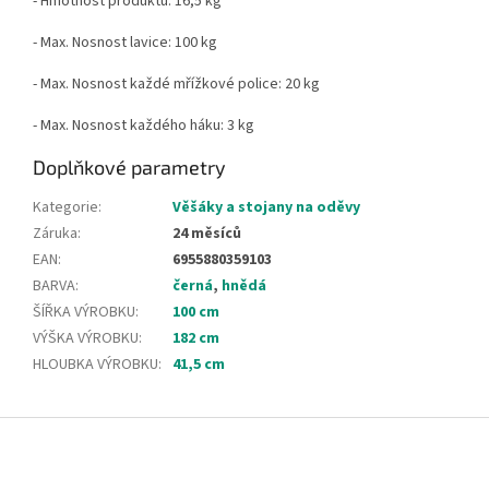
- Hmotnost produktu: 16,5 kg
- Max.
Nosnost lavice: 100 kg
- Max.
Nosnost každé mřížkové police: 20 kg
- Max.
Nosnost každého háku: 3 kg
Doplňkové parametry
Kategorie
:
Věšáky a stojany na oděvy
Záruka
:
24 měsíců
EAN
:
6955880359103
BARVA
:
černá
,
hnědá
ŠÍŘKA VÝROBKU
:
100 cm
VÝŠKA VÝROBKU
:
182 cm
HLOUBKA VÝROBKU
:
41,5 cm
Z
á
p