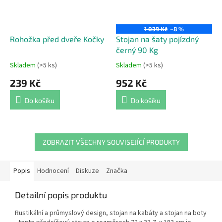
1 039 Kč
–8 %
Rohožka před dveře Kočky
Stojan na šaty pojízdný
černý 90 Kg
Skladem
(>5 ks)
Skladem
(>5 ks)
Průměrné
Průměrné
hodnocení
hodnocení
239 Kč
952 Kč
produktu
produktu
je
je
Do košíku
Do košíku
5,0
5,0
z
z
5
5
hvězdiček.
hvězdiček.
ZOBRAZIT VŠECHNY SOUVISEJÍCÍ PRODUKTY
Popis
Hodnocení
Diskuze
Značka
Detailní popis produktu
Rustikální a průmyslový design, stojan na kabáty a stojan na boty