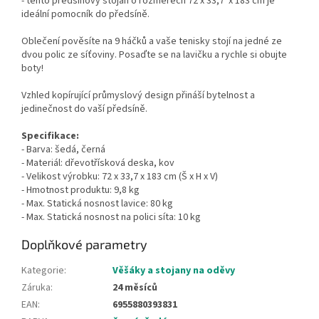
- tento předsíňový stojan o rozměrech 72 x 33,7 x 183 cm je
ideální pomocník do předsíně.
Oblečení pověsíte na 9 háčků a vaše tenisky stojí na jedné ze
dvou polic ze síťoviny.
Posaďte se na lavičku a rychle si obujte
boty!
Vzhled kopírující průmyslový design přináší bytelnost a
jedinečnost do vaší předsíně.
Specifikace:
- Barva: šedá, černá
- Materiál: dřevotřísková deska, kov
- Velikost výrobku: 72 x 33,7 x 183 cm (Š x H x V)
- Hmotnost produktu: 9,8 kg
- Max. Statická nosnost lavice: 80 kg
- Max. Statická nosnost na polici síta: 10 kg
Doplňkové parametry
Kategorie
:
Věšáky a stojany na oděvy
Záruka
:
24 měsíců
EAN
:
6955880393831