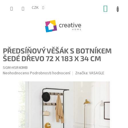
Přejít
NÁKUP
na
CZK
obsah
KOŠÍK
PŘEDSÍŇOVÝ VĚŠÁK S BOTNÍKEM
ŠEDÉ DŘEVO 72 X 183 X 34 CM
SGM-HSR40MB
Průměrné
Neohodnoceno
Podrobnosti hodnocení
Značka:
VASAGLE
hodnocení
produktu
je
0,0
z
5
hvězdiček.