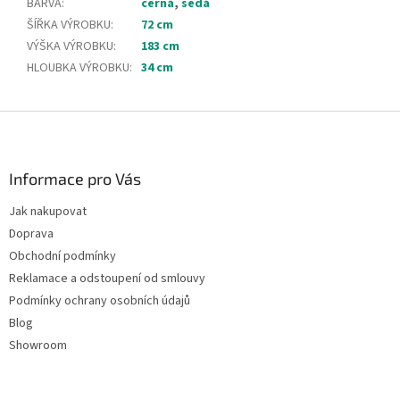
BARVA
:
černá
,
šedá
ŠÍŘKA VÝROBKU
:
72 cm
VÝŠKA VÝROBKU
:
183 cm
HLOUBKA VÝROBKU
:
34 cm
Z
á
p
a
Informace pro Vás
t
Jak nakupovat
í
Doprava
Obchodní podmínky
Reklamace a odstoupení od smlouvy
Podmínky ochrany osobních údajů
Blog
Showroom