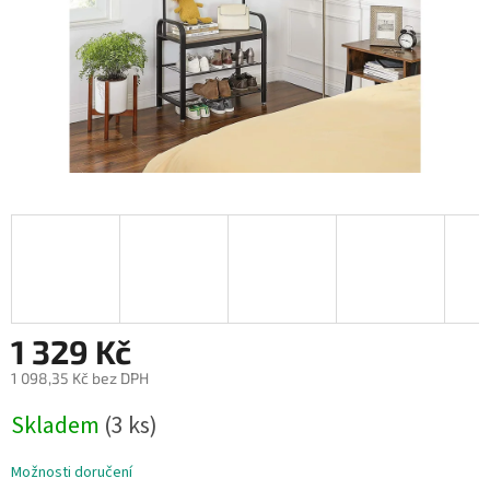
1 329 Kč
1 098,35 Kč bez DPH
Měrná
Skladem
(3 ks)
cena:
Možnosti doručení