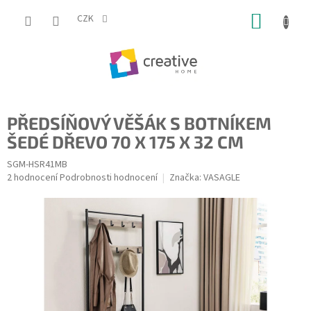
Přejít
NÁKUP
na
CZK
obsah
KOŠÍK
PŘEDSÍŇOVÝ VĚŠÁK S BOTNÍKEM
ŠEDÉ DŘEVO 70 X 175 X 32 CM
SGM-HSR41MB
Průměrné
2 hodnocení
Podrobnosti hodnocení
Značka:
VASAGLE
hodnocení
produktu
je
5,0
z
5
hvězdiček.