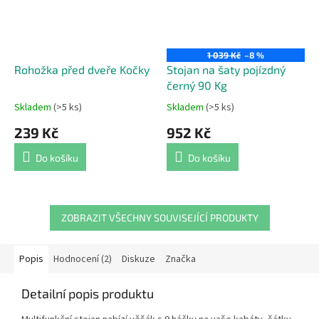
1 039 Kč
–8 %
Rohožka před dveře Kočky
Stojan na šaty pojízdný
černý 90 Kg
Skladem
(>5 ks)
Skladem
(>5 ks)
Průměrné
Průměrné
hodnocení
hodnocení
239 Kč
952 Kč
produktu
produktu
je
je
Do košíku
Do košíku
5,0
5,0
z
z
5
5
hvězdiček.
hvězdiček.
ZOBRAZIT VŠECHNY SOUVISEJÍCÍ PRODUKTY
Popis
Hodnocení (2)
Diskuze
Značka
Detailní popis produktu