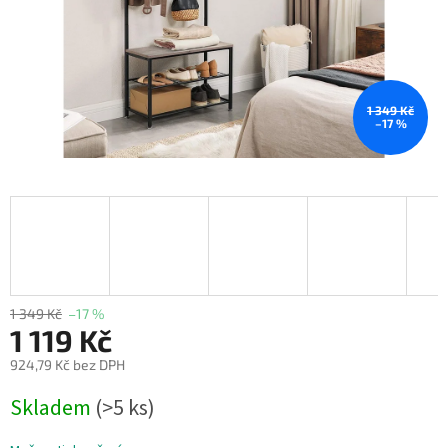
1 349 Kč
–17 %
1 349 Kč
–17 %
1 119 Kč
924,79 Kč bez DPH
Měrná
Skladem
(>5 ks)
cena: