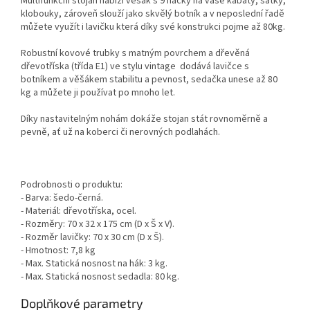
Multifunkční stojan nabízí věšák s 9 háčky na vaše kabáty, šátky,
klobouky, zároveň slouží jako skvělý botník a v neposlední řadě
můžete využít i lavičku která díky své konstrukci pojme až 80kg.
Robustní kovové trubky s matným povrchem a dřevěná
dřevotříska (třída E1) ve stylu vintage dodává lavičce s
botníkem a věšákem stabilitu a pevnost,
sedačka unese až 80
kg a můžete ji používat po mnoho let.
Díky nastavitelným nohám dokáže stojan stát rovnoměrně a
pevně, ať už na koberci či nerovných podlahách.
Podrobnosti o produktu:
- Barva: šedo-černá.
- Materiál: dřevotříska, ocel.
- Rozměry: 70 x 32 x 175 cm (D x Š x V).
- Rozměr lavičky: 70 x 30 cm (D x Š).
- Hmotnost: 7,8 kg
- Max.
Statická nosnost na hák: 3 kg.
- Max.
Statická nosnost sedadla: 80 kg.
Doplňkové parametry