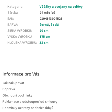
Kategorie
:
Věšáky a stojany na oděvy
Záruka
:
24 měsíců
EAN
:
0194343004525
BARVA
:
černá
,
šedá
ŠÍŘKA VÝROBKU
:
70 cm
VÝŠKA VÝROBKU
:
175 cm
HLOUBKA VÝROBKU
:
32 cm
Z
á
p
a
Informace pro Vás
t
Jak nakupovat
í
Doprava
Obchodní podmínky
Reklamace a odstoupení od smlouvy
Podmínky ochrany osobních údajů