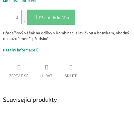
Možnosti doručení
Přidat do košíku
Předsíňový věšák na oděvy v kombinaci s lavičkou a botníkem, vhodný
do každé menší předsíně
Detailní informace
ZEPTAT SE
HLÍDAT
SDÍLET
Související produkty