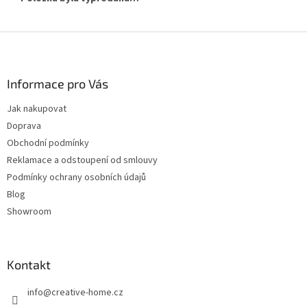
Z
á
p
a
Informace pro Vás
t
Jak nakupovat
í
Doprava
Obchodní podmínky
Reklamace a odstoupení od smlouvy
Podmínky ochrany osobních údajů
Blog
Showroom
Kontakt
info
@
creative-home.cz