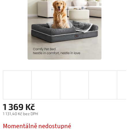
1 369 Kč
1 131,40 Kč bez DPH
Měrná
Momentálně nedostupné
cena: