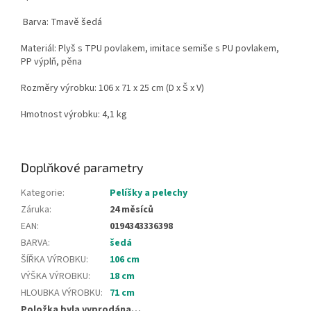
Barva: Tmavě šedá
Materiál: Plyš s TPU povlakem, imitace semiše s PU povlakem,
PP výplň, pěna
Rozměry výrobku: 106 x 71 x 25 cm (D x Š x V)
Hmotnost výrobku: 4,1 kg
Doplňkové parametry
Kategorie
:
Pelíšky a pelechy
Záruka
:
24 měsíců
EAN
:
0194343336398
BARVA
:
šedá
ŠÍŘKA VÝROBKU
:
106 cm
VÝŠKA VÝROBKU
:
18 cm
HLOUBKA VÝROBKU
:
71 cm
Položka byla vyprodána…