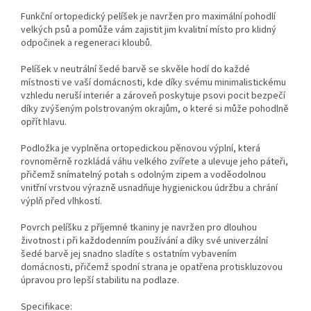
Funkční ortopedický pelíšek je navržen pro maximální pohodlí
velkých psů a pomůže vám zajistit jim kvalitní místo pro klidný
odpočinek a regeneraci kloubů.
Pelíšek v neutrální šedé barvě se skvěle hodí do každé
místnosti ve vaší domácnosti, kde díky svému minimalistickému
vzhledu neruší interiér a zároveň poskytuje psovi pocit bezpečí
díky zvýšeným polstrovaným okrajům, o které si může pohodlně
opřít hlavu.
Podložka je vyplněna ortopedickou pěnovou výplní, která
rovnoměrně rozkládá váhu velkého zvířete a ulevuje jeho páteři,
přičemž snímatelný potah s odolným zipem a voděodolnou
vnitřní vrstvou výrazně usnadňuje hygienickou údržbu a chrání
výplň před vlhkostí.
Povrch pelíšku z příjemné tkaniny je navržen pro dlouhou
životnost i při každodenním používání a díky své univerzální
šedé barvě jej snadno sladíte s ostatním vybavením
domácnosti, přičemž spodní strana je opatřena protiskluzovou
úpravou pro lepší stabilitu na podlaze.
Specifikace: