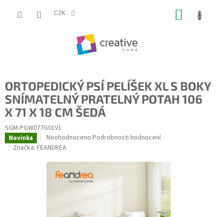
Přejít
NÁKUP
na
CZK
obsah
KOŠÍK
ORTOPEDICKÝ PSÍ PELÍŠEK XL S BOKY
SNÍMATELNÝ PRATELNÝ POTAH 106
X 71 X 18 CM ŠEDÁ
SGM-PGW077G01V1
Průměrné
Neohodnoceno
Podrobnosti hodnocení
Novinka
hodnocení
Značka:
FEANDREA
produktu
je
0,0
z
5
hvězdiček.