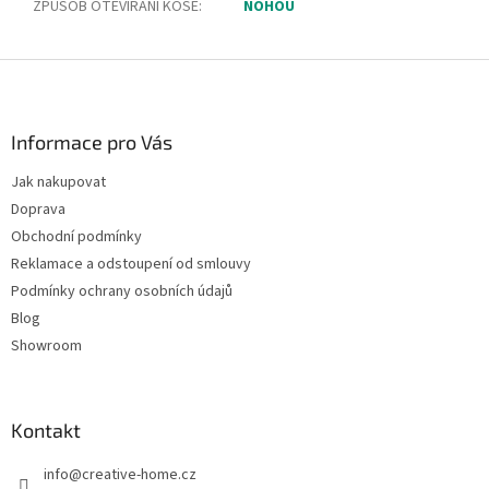
ZPŮSOB OTEVÍRÁNÍ KOŠE
:
NOHOU
Z
á
p
a
Informace pro Vás
t
Jak nakupovat
í
Doprava
Obchodní podmínky
Reklamace a odstoupení od smlouvy
Podmínky ochrany osobních údajů
Blog
Showroom
Kontakt
info
@
creative-home.cz