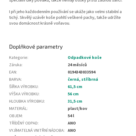
speciální díky povlaku, takže nemají otisky prstů žádnou šanci.
I při jeho každodenním používání se ukáže jako velmi stabilní a
tichý. Skvělý uzávěr koše pohltí veškeré pachy, takže udržíte
svou domácnost krásně voňavou.
Doplňkové parametry
Kategorie
:
Odpadkové koše
Záruka
:
24 měsíců
EAN
:
0194343033594
BARVA
:
černá
,
stříbrná
ŠÍŘKA VÝROBKU
:
61,5 cm
VÝŠKA VÝROBKU
:
56 cm
HLOUBKA VÝROBKU
:
31,5 cm
MATERIÁL
:
plast/kov
OBJEM
:
54 l
TŘÍDĚNÝ ODPAD
:
ANO
VYJÍMATELNÁ VNITŘNÍ NÁDOBA
:
ANO