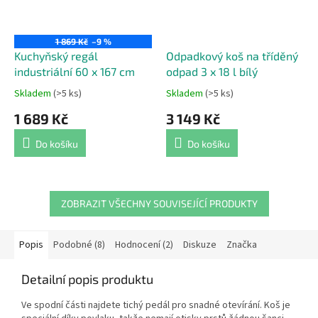
1 869 Kč
–9 %
Kuchyňský regál
Odpadkový koš na tříděný
industriální 60 x 167 cm
odpad 3 x 18 l bílý
Skladem
(>5 ks)
Skladem
(>5 ks)
Průměrné
Průměrné
hodnocení
hodnocení
1 689 Kč
3 149 Kč
produktu
produktu
je
je
Do košíku
Do košíku
5,0
5,0
z
z
5
5
hvězdiček.
hvězdiček.
ZOBRAZIT VŠECHNY SOUVISEJÍCÍ PRODUKTY
Popis
Podobné (8)
Hodnocení (2)
Diskuze
Značka
Detailní popis produktu
Ve spodní části najdete tichý pedál pro snadné otevírání. Koš je