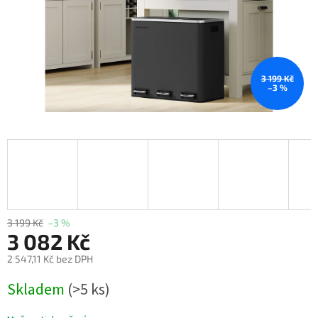
3 199 Kč
–3 %
3 199 Kč
–3 %
3 082 Kč
2 547,11 Kč bez DPH
Měrná
Skladem
(>5 ks)
cena: