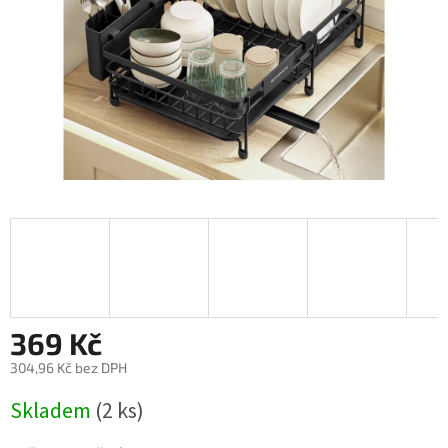
369 Kč
304,96 Kč bez DPH
Měrná
Skladem
(2 ks)
cena: