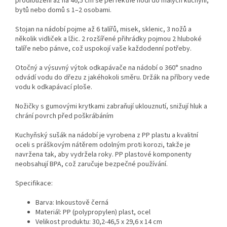
prodloužení až na 46,5 cm se perfektně hodí do malých kuchyní,
bytů nebo domů s 1–2 osobami.
Stojan na nádobí pojme až 6 talířů, misek, sklenic, 3 nožů a
několik vidliček a lžic. 2 rozšířené přihrádky pojmou 2 hluboké
talíře nebo pánve, což uspokojí vaše každodenní potřeby.
Otočný a výsuvný výtok odkapávače na nádobí o 360° snadno
odvádí vodu do dřezu z jakéhokoli směru. Držák na příbory vede
vodu k odkapávací ploše.
Nožičky s gumovými krytkami zabraňují uklouznutí, snižují hluk a
chrání povrch před poškrábáním
Kuchyňský sušák na nádobí je vyrobena z PP plastu a kvalitní
oceli s práškovým nátěrem odolným proti korozi, takže je
navržena tak, aby vydržela roky. PP plastové komponenty
neobsahují BPA, což zaručuje bezpečné používání.
Specifikace:
Barva: Inkoustově černá
Materiál: PP (polypropylen) plast, ocel
Velikost produktu: 30,2-46,5 x 29,6 x 14 cm