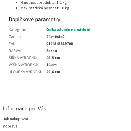
Hmotnost produktu: 1,2 kg
Max. statická nosnost: 10 kg
Doplňkové parametry
Kategorie
:
Odkapávače na nádobí
Záruka
:
24 měsíců
EAN
:
0194343519708
BARVA
:
černá
ŠÍŘKA VÝROBKU
:
46,5 cm
VÝŠKA VÝROBKU
:
14 cm
HLOUBKA VÝROBKU
:
29,6 cm
Z
á
p
a
Informace pro Vás
t
Jak nakupovat
í
Doprava