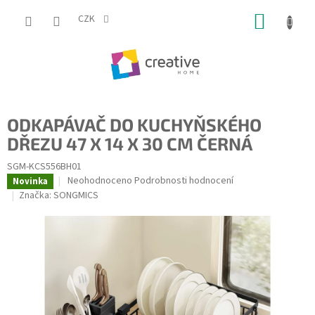
Přejít
NÁKUP
na
CZK
obsah
KOŠÍK
ODKAPÁVAČ DO KUCHYŇSKÉHO
DŘEZU 47 X 14 X 30 CM ČERNÁ
SGM-KCS556BH01
Průměrné
Neohodnoceno
Podrobnosti hodnocení
Novinka
hodnocení
Značka:
SONGMICS
produktu
je
0,0
z
5
hvězdiček.