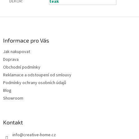
DEKOR
:
teak
Z
á
p
a
Informace pro Vás
t
Jak nakupovat
í
Doprava
Obchodní podmínky
Reklamace a odstoupení od smlouvy
Podmínky ochrany osobních údajů
Blog
Showroom
Kontakt
info
@
creative-home.cz