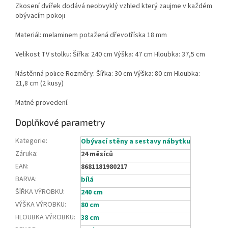
Zkosení dvířek dodává neobvyklý vzhled který zaujme v každém
obývacím pokoji
Materiál: melaminem potažená dřevotříska 18 mm
Velikost TV stolku: Šířka: 240 cm Výška: 47 cm Hloubka: 37,5 cm
Nástěnná police Rozměry: Šířka: 30 cm Výška: 80 cm Hloubka:
21,8 cm (2 kusy)
Matné provedení.
Doplňkové parametry
Kategorie
:
Obývací stěny a sestavy nábytku
Záruka
:
24 měsíců
EAN
:
8681181980217
BARVA
:
bílá
ŠÍŘKA VÝROBKU
:
240 cm
VÝŠKA VÝROBKU
:
80 cm
HLOUBKA VÝROBKU
:
38 cm