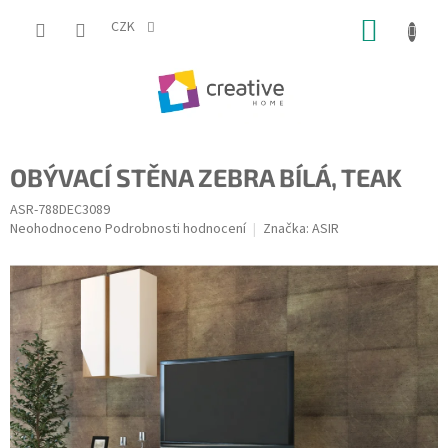
Přejít
NÁKUP
na
CZK
obsah
KOŠÍK
OBÝVACÍ STĚNA ZEBRA BÍLÁ, TEAK
ASR-788DEC3089
Průměrné
Neohodnoceno
Podrobnosti hodnocení
Značka:
ASIR
hodnocení
produktu
je
0,0
z
5
hvězdiček.