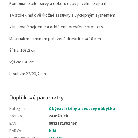
Kombinace bílé barvy a dekoru dubu je velmi elegantní.
Tv stolek má dvě úložné zásuvky s výklopným systémem.
V knihovně najdeme 4 oddělené otevřené prostory.
Materiál: melaminem potažená dřevotříska 18 mm
Šířka: 168,2 cm
Výška: 120 cm
Hloubka: 22/20,2 cm
Doplňkové parametry
Kategorie
:
Obývací stěny a sestavy nábytku
Záruka
:
24 měsíců
EAN
:
8681181352458
BARVA
:
bílá