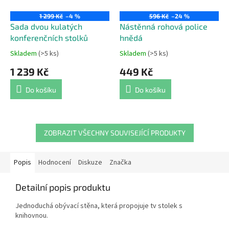
1 299 Kč
–4 %
596 Kč
–24 %
Sada dvou kulatých
Nástěnná rohová police
konferenčních stolků
hnědá
Skladem
(>5 ks)
Skladem
(>5 ks)
Průměrné
Průměrné
hodnocení
hodnocení
1 239 Kč
449 Kč
produktu
produktu
je
je
Do košíku
Do košíku
4,4
5,0
z
z
5
5
hvězdiček.
hvězdiček.
ZOBRAZIT VŠECHNY SOUVISEJÍCÍ PRODUKTY
Popis
Hodnocení
Diskuze
Značka
Detailní popis produktu
Jednoduchá obývací stěna, která propojuje tv stolek s
knihovnou.