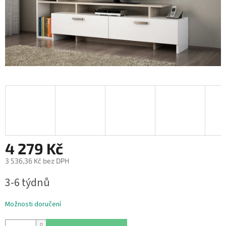
4 279 Kč
3 536,36 Kč bez DPH
Měrná
3-6 týdnů
cena:
Možnosti doručení