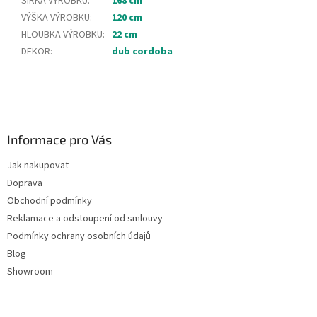
ŠÍŘKA VÝROBKU
:
168 cm
VÝŠKA VÝROBKU
:
120 cm
HLOUBKA VÝROBKU
:
22 cm
DEKOR
:
dub cordoba
Z
á
p
a
Informace pro Vás
t
Jak nakupovat
í
Doprava
Obchodní podmínky
Reklamace a odstoupení od smlouvy
Podmínky ochrany osobních údajů
Blog
Showroom