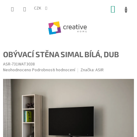
Přejít
NÁKUP
na
CZK
obsah
KOŠÍK
OBÝVACÍ STĚNA SIMAL BÍLÁ, DUB
ASR-731WAT3038
Průměrné
Neohodnoceno
Podrobnosti hodnocení
Značka:
ASIR
hodnocení
produktu
je
0,0
z
5
hvězdiček.