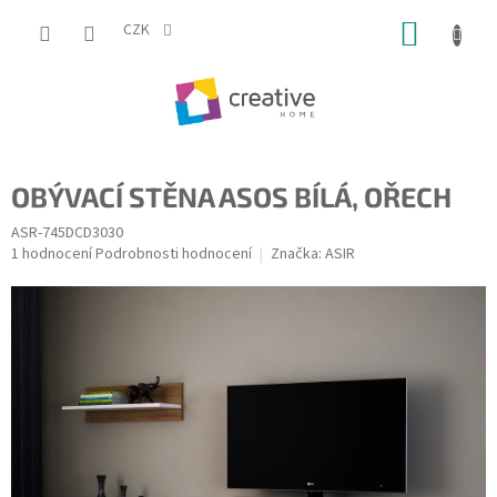
Přejít
NÁKUP
na
CZK
obsah
KOŠÍK
OBÝVACÍ STĚNA ASOS BÍLÁ, OŘECH
ASR-745DCD3030
Průměrné
1 hodnocení
Podrobnosti hodnocení
Značka:
ASIR
hodnocení
produktu
je
5,0
z
5
hvězdiček.