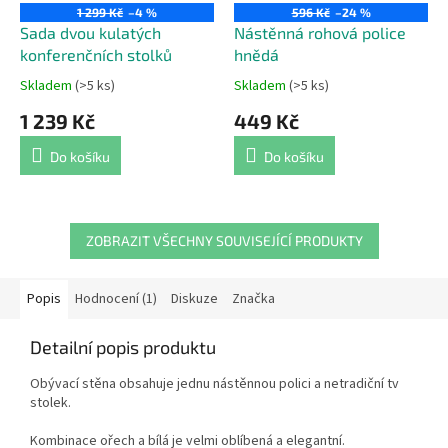
1 299 Kč
–4 %
596 Kč
–24 %
Sada dvou kulatých
Nástěnná rohová police
konferenčních stolků
hnědá
Skladem
(>5 ks)
Skladem
(>5 ks)
Průměrné
Průměrné
hodnocení
hodnocení
1 239 Kč
449 Kč
produktu
produktu
je
je
Do košíku
Do košíku
4,4
5,0
z
z
5
5
hvězdiček.
hvězdiček.
ZOBRAZIT VŠECHNY SOUVISEJÍCÍ PRODUKTY
Popis
Hodnocení (1)
Diskuze
Značka
Detailní popis produktu
Obývací stěna obsahuje jednu nástěnnou polici a netradiční tv
stolek.
Kombinace ořech a bílá je velmi oblíbená a elegantní.