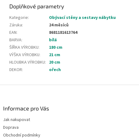
Doplňkové parametry
Kategorie
:
Obývací stěny a sestavy nábytku
Záruka
:
24 měsíců
EAN
:
8681181613764
BARVA
:
bílá
ŠÍŘKA VÝROBKU
:
180 cm
VÝŠKA VÝROBKU
:
21 cm
HLOUBKA VÝROBKU
:
20 cm
DEKOR
:
ořech
Z
á
p
a
Informace pro Vás
t
Jak nakupovat
í
Doprava
Obchodní podmínky