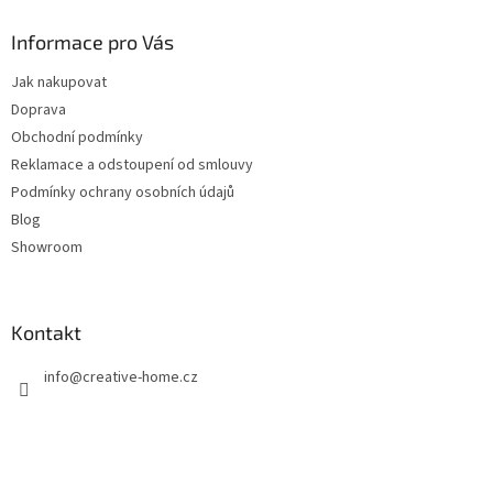
p
a
Informace pro Vás
t
Jak nakupovat
í
Doprava
Obchodní podmínky
Reklamace a odstoupení od smlouvy
Podmínky ochrany osobních údajů
Blog
Showroom
Kontakt
info
@
creative-home.cz