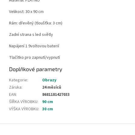
Materiál: PLÁTNO
Velikost: 30 x 90 cm
Rám: dřevěný (tloušťka: 3 cm)
Zadní strana s led světly
Napájení 1 9voltovou baterií
Tlačítko pro zapnutí/vypnutí
Doplňkové parametry
Kategorie
:
Obrazy
Záruka
:
24 měsíců
EAN
:
8681181427033
ŠÍŘKA VÝROBKU
:
90 cm
VÝŠKA VÝROBKU
:
30 cm
Z
á