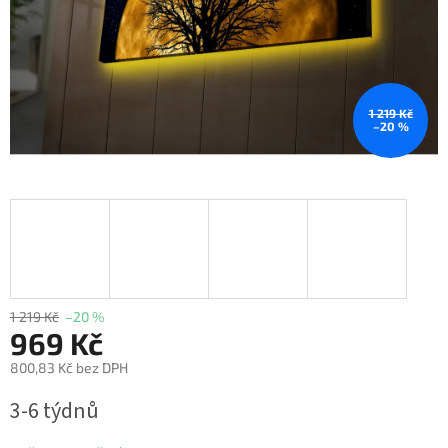
1 219 Kč
–20 %
1 219 Kč
–20 %
969 Kč
800,83 Kč bez DPH
Měrná
3-6 týdnů
cena: