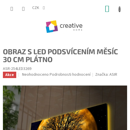
Přejít
NÁKUP
na
CZK
obsah
KOŠÍK
OBRAZ S LED PODSVÍCENÍM MĚSÍC
30 CM PLÁTNO
ASR-254LED3269
Průměrné
Neohodnoceno
Podrobnosti hodnocení
Značka:
ASIR
Akce
hodnocení
produktu
je
0,0
z
5
hvězdiček.