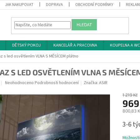
JAK NAKUPOVAT
DOPRAVA
OBCHODNÍ PODMÍNKY
REKLAM
HLEDAT
DĚTSKÝ POKOJ
KANCELÁŘ A PRACOVNA
KOUPELNA A WC
z s led osvětlením VLNA S MĚSÍCEM plátno
AZ S LED OSVĚTLENÍM VLNA S MĚSÍCE
Průměrné
Neohodnoceno
Podrobnosti hodnocení
Značka:
ASIR
hodnocení
produktu
1 219 Kč
je
969
0,0
800,83 K
z
5
Měrná
3-6 t
hvězdiček.
cena:
Možnosti