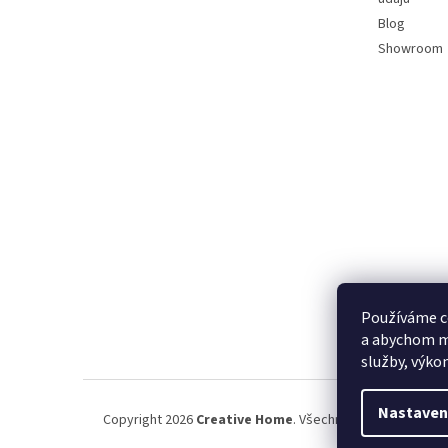
Blog
Showroom
Používáme c
a abychom m
služby, výko
Nastaven
Copyright 2026
Creative Home
. Všechna práva vyhrazena