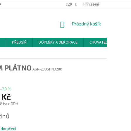
ACE A ODSTOUPENÍ OD SMLOUVY
PODMÍNKY OCHRANY OSOBNÍCH ÚDAJŮ
CZK
Přihlášení
NÁKUPNÍ
Prázdný košík
KOŠÍK
PŘEDSÍŇ
DOPLŇKY A DEKORACE
CHOVATELSKÉ POTŘEB
M PLÁTNO
ASR-239SHN3280
–20 %
 Kč
č bez DPH
ýdnů
 doručení