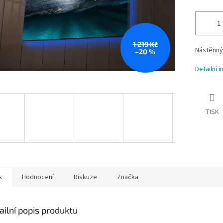
1 219 Kč
Nástěnný 
–20 %
Detailní 
TISK
s
Hodnocení
Diskuze
Značka
ailní popis produktu