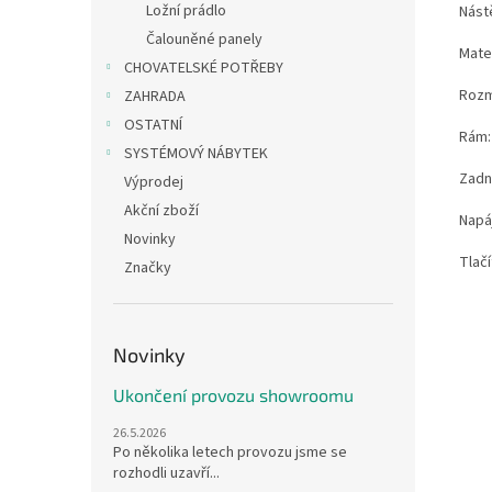
Ložní prádlo
Nást
Čalouněné panely
Mate
CHOVATELSKÉ POTŘEBY
Rozm
ZAHRADA
OSTATNÍ
Rám:
SYSTÉMOVÝ NÁBYTEK
Zadní
Výprodej
Akční zboží
Napáj
Novinky
Tlač
Značky
Novinky
Ukončení provozu showroomu
26.5.2026
Po několika letech provozu jsme se
rozhodli uzavří...