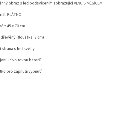
ěnný obraz s led podsvícením zobrazující VLNU S MĚSÍCEM.
riál: PLÁTNO
ěr: 45 x 70 cm
 dřevěný (tloušťka: 3 cm)
 strana s led světly
ení 1 9voltovou baterií
ítko pro zapnutí/vypnutí