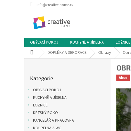
Přejít
info@creative-home.cz
na
obsah
OBÝVACÍ POKOJ
KUCHYNĚ A JÍDELNA
LOŽNICE
Domů
DOPLŇKY A DEKORACE
Obrazy
Obra
P
OBR
o
Přeskočit
s
Kategorie
Akce
kategorie
t
r
OBÝVACÍ POKOJ
a
KUCHYNĚ A JÍDELNA
n
LOŽNICE
n
í
DĚTSKÝ POKOJ
p
KANCELÁŘ A PRACOVNA
a
KOUPELNA A WC