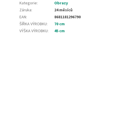
Kategorie
:
Obrazy
Záruka
:
24 měsíců
EAN
:
8681181296790
ŠÍŘKA VÝROBKU
:
70 cm
VÝŠKA VÝROBKU
:
45 cm