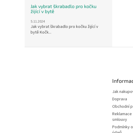
Jak vybrat škrabadlo pro kočku
žijící v bytě
5.11.2024
Jak vybrat škrabadlo pro kočku žijící v
bytě Kočk...
Z
á
p
a
t
Informac
í
Jak nakupo
Doprava
Obchodní 
Reklamace 
smlouvy
Podmínky o
údajů