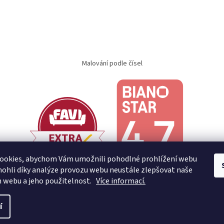
Malování podle čísel
ookies, abychom Vám umožnili pohodlné prohlížení webu
ohli díky analýze provozu webu neustále zlepšovat naše
n webu a jeho použitelnost.
Více informací.
í
.