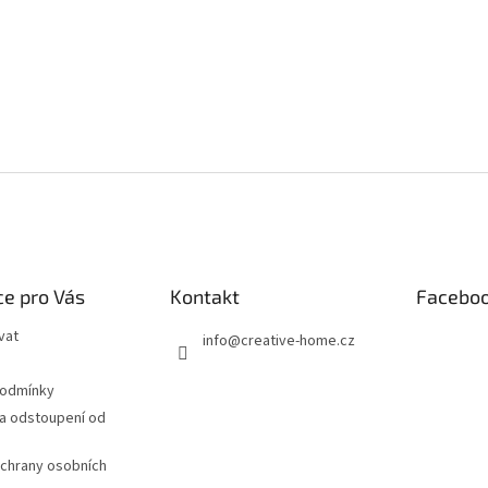
e pro Vás
Kontakt
Facebo
vat
info
@
creative-home.cz
podmínky
a odstoupení od
chrany osobních