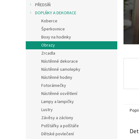
n
PŘEDSÍŇ
e
DOPLŇKY A DEKORACE
l
Koberce
Šperkovnice
Boxy na hodinky
Obrazy
Zrcadla
Nástěnné dekorace
Nástěnné samolepky
Nástěnné hodiny
Fotorámečky
Nástěnné osvětlení
Lampy a lampičky
Lustry
Popi
Závěsy a záclony
Polštářky a polštáře
Det
Dětské povlečení