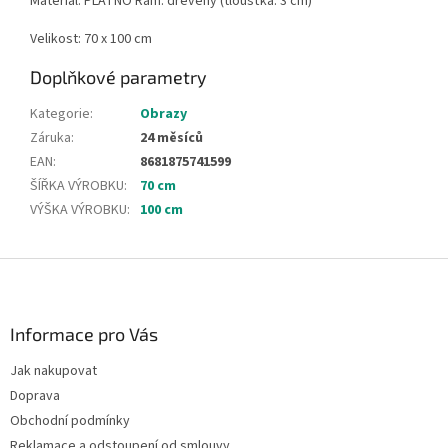
Materiál: PLÁTNO Rám: dřevěný (tloušťka: 3 cm)
Velikost: 70 x 100 cm
Doplňkové parametry
Kategorie
:
Obrazy
Záruka
:
24 měsíců
EAN
:
8681875741599
ŠÍŘKA VÝROBKU
:
70 cm
VÝŠKA VÝROBKU
:
100 cm
Z
á
p
a
Informace pro Vás
t
Jak nakupovat
í
Doprava
Obchodní podmínky
Reklamace a odstoupení od smlouvy