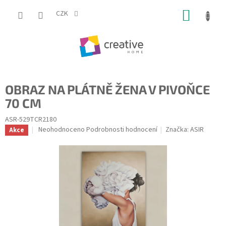
Přejít
NÁKUP
na
CZK
obsah
KOŠÍK
OBRAZ NA PLÁTNĚ ŽENA V PIVOŇCE
70 CM
ASR-529TCR2180
Průměrné
Neohodnoceno
Podrobnosti hodnocení
Značka:
ASIR
Akce
hodnocení
produktu
je
0,0
z
5
hvězdiček.