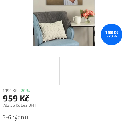
1 199 Kč
–20 %
1 199 Kč
–20 %
959 Kč
792,56 Kč bez DPH
Měrná
3-6 týdnů
cena: