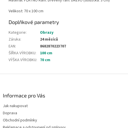
Materiál: PLÁTNO Rám: Dřevěný rám: DŘEVO (tloušťka: 3 cm)
Velikost: 70 x 100 cm
Doplňkové parametry
Kategorie
:
Obrazy
Záruka
:
24 měsíců
EAN
:
8682870223707
ŠÍŘKA VÝROBKU
:
100 cm
VÝŠKA VÝROBKU
:
70 cm
Z
á
p
a
Informace pro Vás
t
Jak nakupovat
í
Doprava
Obchodní podmínky
Reklamace a odstoupení od smlouvy