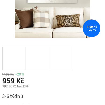
1 199 Kč
–20 %
1 199 Kč
–20 %
959 Kč
792,56 Kč bez DPH
Měrná
3-6 týdnů
cena: