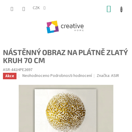
Přejít
NÁKUP
na
CZK
obsah
KOŠÍK
NÁSTĚNNÝ OBRAZ NA PLÁTNĚ ZLATÝ
KRUH 70 CM
ASR-441HPE2697
Průměrné
Neohodnoceno
Podrobnosti hodnocení
Značka:
ASIR
Akce
hodnocení
produktu
je
0,0
z
5
hvězdiček.