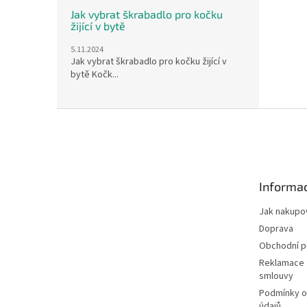
Jak vybrat škrabadlo pro kočku
žijící v bytě
5.11.2024
Jak vybrat škrabadlo pro kočku žijící v
bytě Kočk...
Z
á
p
a
t
Informac
í
Jak nakupo
Doprava
Obchodní 
Reklamace 
smlouvy
Podmínky o
údajů