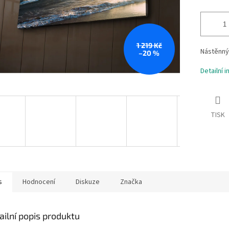
1 219 Kč
Nástěnný 
–20 %
Detailní 
TISK
s
Hodnocení
Diskuze
Značka
ailní popis produktu