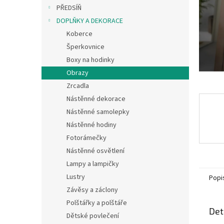
n
PŘEDSÍŇ
e
DOPLŇKY A DEKORACE
l
Koberce
Šperkovnice
Boxy na hodinky
Obrazy
Zrcadla
Nástěnné dekorace
Nástěnné samolepky
Nástěnné hodiny
Fotorámečky
Nástěnné osvětlení
Lampy a lampičky
Lustry
Popi
Závěsy a záclony
Polštářky a polštáře
Det
Dětské povlečení