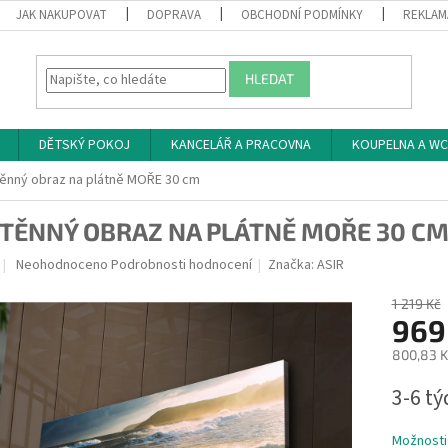
JAK NAKUPOVAT
DOPRAVA
OBCHODNÍ PODMÍNKY
REKLAM
HLEDAT
DĚTSKÝ POKOJ
KANCELÁŘ A PRACOVNA
KOUPELNA A WC
ěnný obraz na plátně MOŘE 30 cm
TĚNNÝ OBRAZ NA PLÁTNĚ MOŘE 30 C
Průměrné
Neohodnoceno
Podrobnosti hodnocení
Značka:
ASIR
hodnocení
produktu
1 219 Kč
je
969
0,0
800,83 K
z
5
Měrná
3-6 t
hvězdiček.
cena:
Možnosti