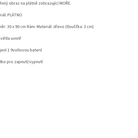
ěnný obraz na plátně zobrazující MOŘE.
riál: PLÁTNO
r: 30 x 90 cm Rám: Materiál: dřevo (tloušťka: 3 cm)
větla uvnitř
ení 1 9voltovou baterií
ítko pro zapnutí/vypnutí