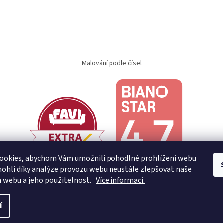
Malování podle čísel
ookies, abychom Vám umožnili pohodlné prohlížení webu
ohli díky analýze provozu webu neustále zlepšovat naše
n webu a jeho použitelnost.
Více informací.
í
.