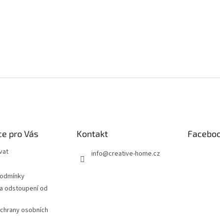
e pro Vás
Kontakt
Facebo
vat
info
@
creative-home.cz
podmínky
a odstoupení od
chrany osobních