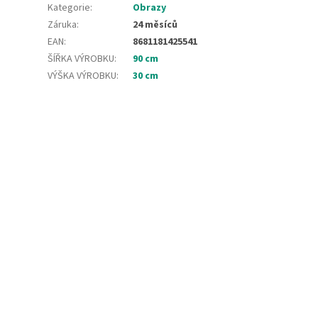
Kategorie
:
Obrazy
Záruka
:
24 měsíců
EAN
:
8681181425541
ŠÍŘKA VÝROBKU
:
90 cm
VÝŠKA VÝROBKU
:
30 cm