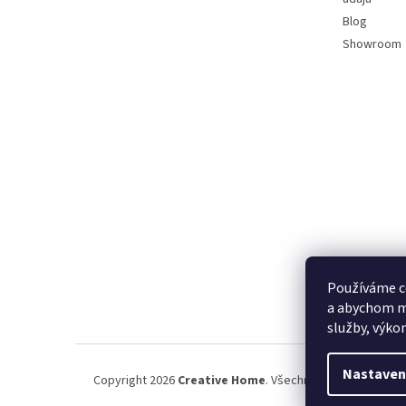
Blog
Showroom
Používáme c
a abychom m
služby, výko
Nastaven
Copyright 2026
Creative Home
. Všechna práva vyhrazena