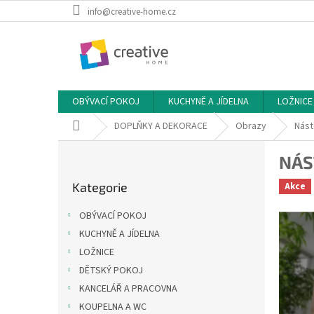
Přejít
info@creative-home.cz
na
obsah
OBÝVACÍ POKOJ
KUCHYNĚ A JÍDELNA
LOŽNICE
Domů
DOPLŇKY A DEKORACE
Obrazy
Nást
P
NÁS
o
Přeskočit
s
Kategorie
Akce
kategorie
t
r
OBÝVACÍ POKOJ
a
KUCHYNĚ A JÍDELNA
n
LOŽNICE
n
í
DĚTSKÝ POKOJ
p
KANCELÁŘ A PRACOVNA
a
KOUPELNA A WC