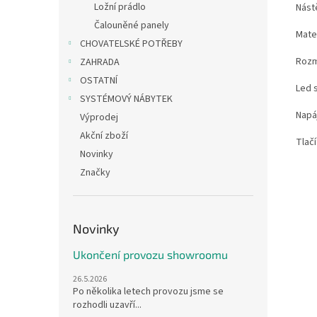
Ložní prádlo
Nást
Čalouněné panely
Mate
CHOVATELSKÉ POTŘEBY
Rozmě
ZAHRADA
OSTATNÍ
Led s
SYSTÉMOVÝ NÁBYTEK
Napáj
Výprodej
Akční zboží
Tlač
Novinky
Značky
Novinky
Ukončení provozu showroomu
26.5.2026
Po několika letech provozu jsme se
rozhodli uzavří...