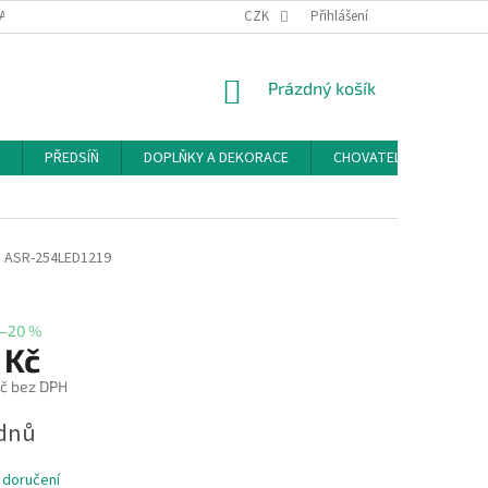
ACE A ODSTOUPENÍ OD SMLOUVY
PODMÍNKY OCHRANY OSOBNÍCH ÚDAJŮ
CZK
Přihlášení
NÁKUPNÍ
Prázdný košík
KOŠÍK
PŘEDSÍŇ
DOPLŇKY A DEKORACE
CHOVATELSKÉ POTŘEB
M
ASR-254LED1219
–20 %
 Kč
č bez DPH
ýdnů
 doručení