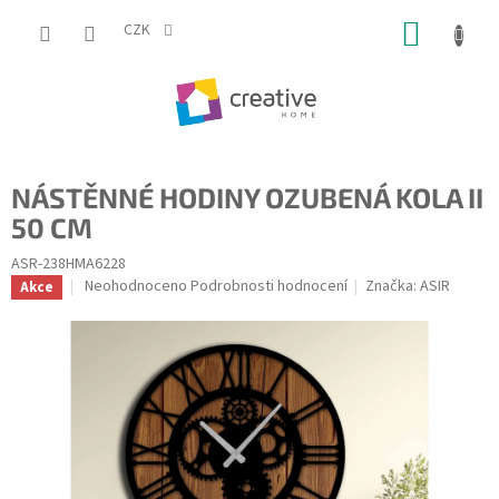
Přejít
NÁKUP
na
CZK
obsah
KOŠÍK
NÁSTĚNNÉ HODINY OZUBENÁ KOLA II
50 CM
ASR-238HMA6228
Průměrné
Neohodnoceno
Podrobnosti hodnocení
Značka:
ASIR
Akce
hodnocení
produktu
je
0,0
z
5
hvězdiček.