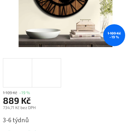
1 109 Kč
–19 %
1 109 Kč
–19 %
889 Kč
734,71 Kč bez DPH
Měrná
3-6 týdnů
cena: