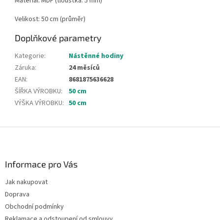
Materiál: MDF (tloušťka: 5 mm)
Velikost: 50 cm (průměr)
Doplňkové parametry
Kategorie
:
Nástěnné hodiny
Záruka
:
24 měsíců
EAN
:
8681875636628
ŠÍŘKA VÝROBKU
:
50 cm
VÝŠKA VÝROBKU
:
50 cm
Z
á
p
a
Informace pro Vás
t
Jak nakupovat
í
Doprava
Obchodní podmínky
Reklamace a odstoupení od smlouvy