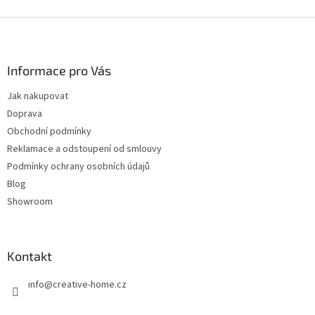
Z
á
p
a
Informace pro Vás
t
Jak nakupovat
í
Doprava
Obchodní podmínky
Reklamace a odstoupení od smlouvy
Podmínky ochrany osobních údajů
Blog
Showroom
Kontakt
info
@
creative-home.cz