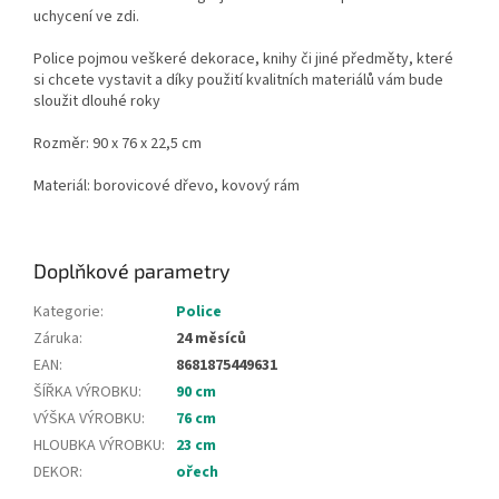
uchycení ve zdi.
Police pojmou veškeré dekorace, knihy či jiné předměty, které
si chcete vystavit a díky použití kvalitních materiálů vám bude
sloužit dlouhé roky
Rozměr: 90 x 76 x 22,5 cm
Materiál: borovicové dřevo, kovový rám
Doplňkové parametry
Kategorie
:
Police
Záruka
:
24 měsíců
EAN
:
8681875449631
ŠÍŘKA VÝROBKU
:
90 cm
VÝŠKA VÝROBKU
:
76 cm
HLOUBKA VÝROBKU
:
23 cm
DEKOR
:
ořech