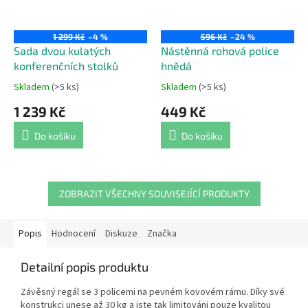
1 299 Kč
–4 %
596 Kč
–24 %
Sada dvou kulatých
Nástěnná rohová police
konferenčních stolků
hnědá
Skladem
(>5 ks)
Skladem
(>5 ks)
Průměrné
Průměrné
hodnocení
hodnocení
1 239 Kč
449 Kč
produktu
produktu
je
je
Do košíku
Do košíku
4,4
5,0
z
z
5
5
hvězdiček.
hvězdiček.
ZOBRAZIT VŠECHNY SOUVISEJÍCÍ PRODUKTY
Popis
Hodnocení
Diskuze
Značka
Detailní popis produktu
Závěsný regál se 3 policemi na pevném kovovém rámu. Díky své
konstrukci unese až 30 kg a jste tak limitováni pouze kvalitou