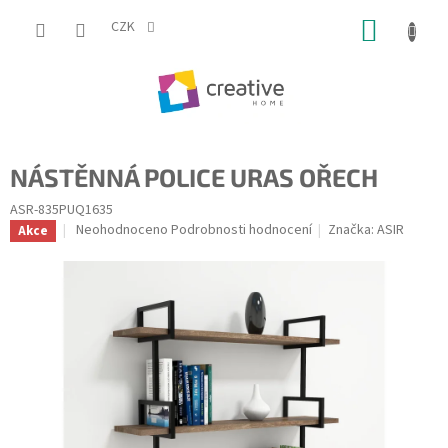
Přejít
NÁKUP
na
CZK
obsah
KOŠÍK
NÁSTĚNNÁ POLICE URAS OŘECH
ASR-835PUQ1635
Průměrné
Neohodnoceno
Podrobnosti hodnocení
Značka:
ASIR
Akce
hodnocení
produktu
je
0,0
z
5
hvězdiček.