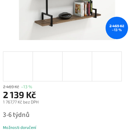
2 469 Kč
–13 %
2 469 Kč
–13 %
2 139 Kč
1 767,77 Kč bez DPH
Měrná
3-6 týdnů
cena:
Možnosti doručení