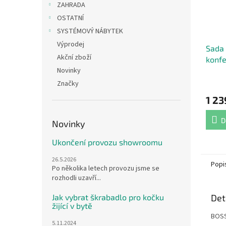
ZAHRADA
OSTATNÍ
SYSTÉMOVÝ NÁBYTEK
Výprodej
Sada 
Akční zboží
konfe
Novinky
Průmě
Značky
hodno
1 23
produ
je
4,4
D
Novinky
z
5
Ukončení provozu showroomu
hvězdi
26.5.2026
Popi
Po několika letech provozu jsme se
rozhodli uzavří...
Jak vybrat škrabadlo pro kočku
Det
žijící v bytě
BOSS
5.11.2024