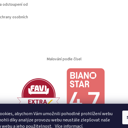
a odstoupení od
chrany osobních
Malování podle čísel
ookies, abychom Vám umožnili pohodlné prohlížení webu
ohli díky analýze provozu webu neustále zlepšovat naše
n webu a jeho použitelnost.
Více informací.