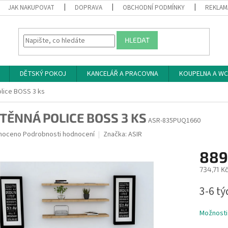
JAK NAKUPOVAT
DOPRAVA
OBCHODNÍ PODMÍNKY
REKLAM
HLEDAT
DĚTSKÝ POKOJ
KANCELÁŘ A PRACOVNA
KOUPELNA A WC
lice BOSS 3 ks
TĚNNÁ POLICE BOSS 3 KS
ASR-835PUQ1660
né
noceno
Podrobnosti hodnocení
Značka:
ASIR
ní
889
u
734,71 K
Měrná
3-6 t
cena:
ek.
Možnosti