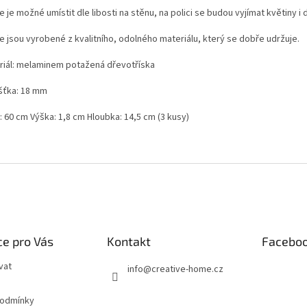
e je možné umístit dle libosti na stěnu, na polici se budou vyjímat květiny i
ce jsou vyrobené z kvalitního, odolného materiálu, který se dobře udržuje.
riál: melaminem potažená dřevotříska
šťka: 18 mm
: 60 cm Výška: 1,8 cm Hloubka: 14,5 cm (3 kusy)
e pro Vás
Kontakt
Facebo
vat
info
@
creative-home.cz
podmínky