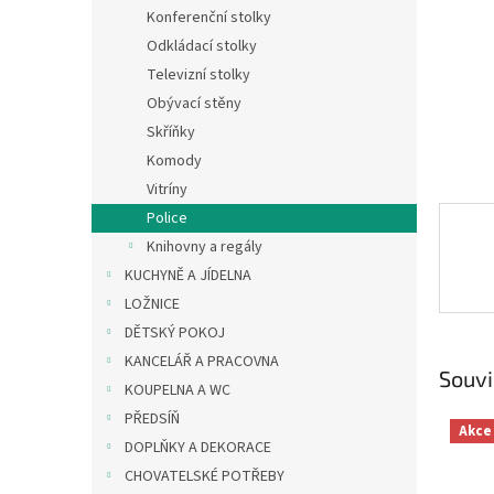
n
Konferenční stolky
e
Odkládací stolky
l
Televizní stolky
Obývací stěny
Skříňky
Komody
Vitríny
Police
Knihovny a regály
KUCHYNĚ A JÍDELNA
LOŽNICE
DĚTSKÝ POKOJ
KANCELÁŘ A PRACOVNA
Souvi
KOUPELNA A WC
PŘEDSÍŇ
Akce
DOPLŇKY A DEKORACE
CHOVATELSKÉ POTŘEBY