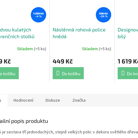
1 299 Kč
596 Kč
–4 %
–24 %
dvou kulatých
Nástěnná rohová police
Designový
renčních stolků
hnědá
bílý
Skladem
(>5 ks)
Skladem
(>5 ks)
rné
Průměrné
Průměrné
cení
hodnocení
hodnocení
9 Kč
449 Kč
1 619 K
ktu
produktu
produktu
je
je
5,0
4,9
o košíku
Do košíku
Do ko
z
z
5
5
ček.
hvězdiček.
hvězdiček.
s
Hodnocení
Diskuze
Značka
ailní popis produktu
 je sestava tří jednoduchých, stejně velkých polic v dekoru světlého dřeva