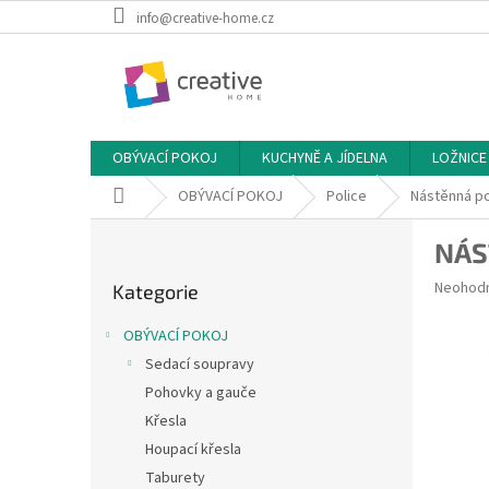
Přejít
info@creative-home.cz
na
obsah
OBÝVACÍ POKOJ
KUCHYNĚ A JÍDELNA
LOŽNICE
Domů
OBÝVACÍ POKOJ
Police
Nástěnná po
P
NÁS
o
Přeskočit
s
Průměr
Neohod
Kategorie
kategorie
t
hodnoce
r
produkt
OBÝVACÍ POKOJ
a
je
Sedací soupravy
0,0
n
z
Pohovky a gauče
n
5
í
Křesla
hvězdič
p
Houpací křesla
a
Taburety