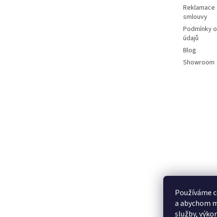
Reklamace 
smlouvy
Podmínky o
údajů
Blog
Showroom
Používáme c
a abychom m
služby, výko