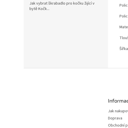
Jak vybrat škrabadlo pro kočku žijící v
Polic
bytě Kočk...
Poli
Mate
Tlou
Šířka
Z
á
p
a
t
Informac
í
Jak nakupo
Doprava
Obchodní 