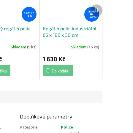
Další
produkt
2 099
1 729 Kč
Kč
–6 %
–22 %
 regál 6 polic
Regál 6 polic industriální
66 x 186 x 30 cm
Skladem
(5 ks)
Skladem
(>5 ks)
Průměrné
hodnocení
č
1 630 Kč
produktu
je
5,0
šíku
Do košíku
z
5
hvězdiček.
Doplňkové parametry
.
Kategorie
:
Police