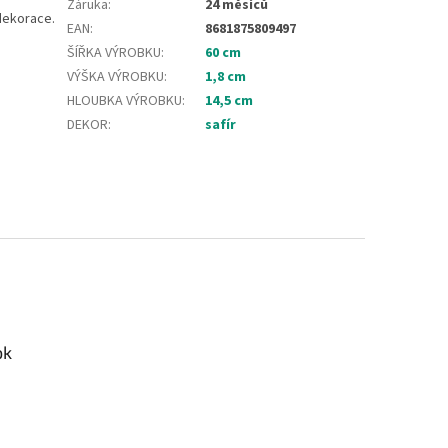
Záruka
:
24 měsíců
 dekorace.
EAN
:
8681875809497
ŠÍŘKA VÝROBKU
:
60 cm
VÝŠKA VÝROBKU
:
1,8 cm
HLOUBKA VÝROBKU
:
14,5 cm
DEKOR
:
safír
ok