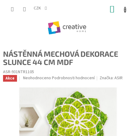
Přejít
NÁKUP
na
CZK
obsah
KOŠÍK
NÁSTĚNNÁ MECHOVÁ DEKORACE
SLUNCE 44 CM MDF
ASR-931NTR1105
Průměrné
Neohodnoceno
Podrobnosti hodnocení
Značka:
ASIR
Akce
hodnocení
produktu
je
0,0
z
5
hvězdiček.