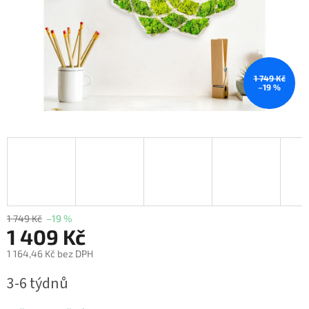
1 749 Kč
–19 %
1 749 Kč
–19 %
1 409 Kč
1 164,46 Kč bez DPH
Měrná
3-6 týdnů
cena: