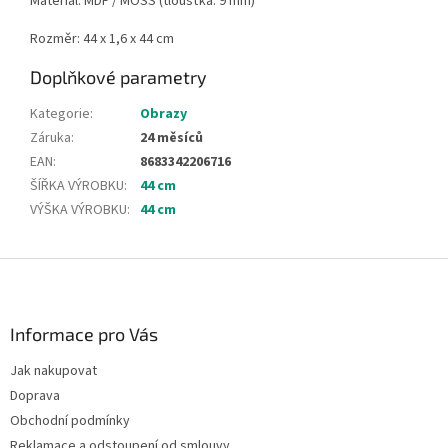
Materiál: MDF / MOSS (tloušťka: 9 mm)
Rozměr: 44 x 1,6 x 44 cm
Doplňkové parametry
Kategorie
:
Obrazy
Záruka
:
24 měsíců
EAN
:
8683342206716
ŠÍŘKA VÝROBKU
:
44 cm
VÝŠKA VÝROBKU
:
44 cm
Z
á
p
a
Informace pro Vás
t
Jak nakupovat
í
Doprava
Obchodní podmínky
Reklamace a odstoupení od smlouvy