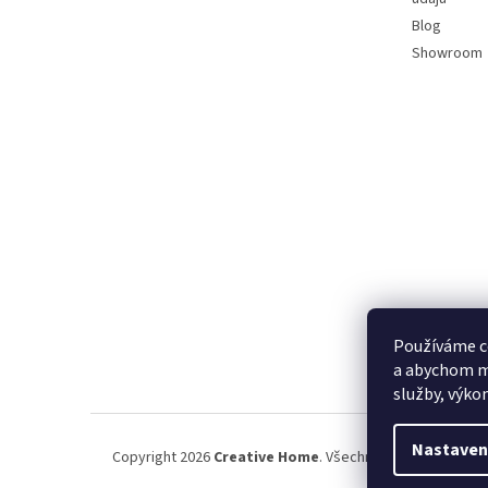
Blog
Showroom
Používáme c
a abychom m
služby, výko
Nastaven
Copyright 2026
Creative Home
. Všechna práva vyhrazena