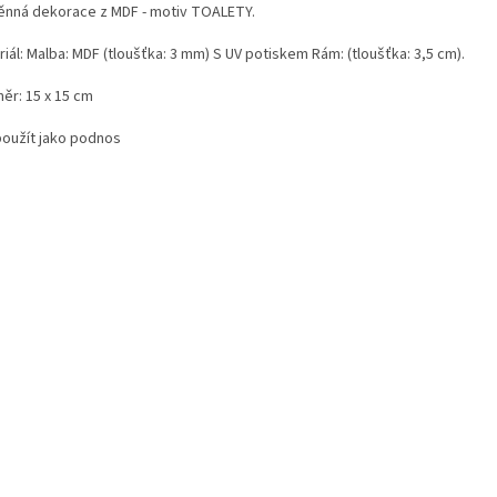
ěnná dekorace z MDF - motiv TOALETY.
iál: Malba: MDF (tloušťka: 3 mm) S UV potiskem Rám: (tloušťka: 3,5 cm).
ěr: 15 x 15 cm
použít jako podnos