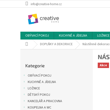
Přejít
info@creative-home.cz
na
obsah
OBÝVACÍ POKOJ
KUCHYNĚ A JÍDELNA
LOŽNICE
Domů
DOPLŇKY A DEKORACE
Nástěnné dekorac
P
NÁS
o
Přeskočit
s
Kategorie
Akce
kategorie
t
r
OBÝVACÍ POKOJ
a
KUCHYNĚ A JÍDELNA
n
LOŽNICE
n
í
DĚTSKÝ POKOJ
p
KANCELÁŘ A PRACOVNA
a
KOUPELNA A WC