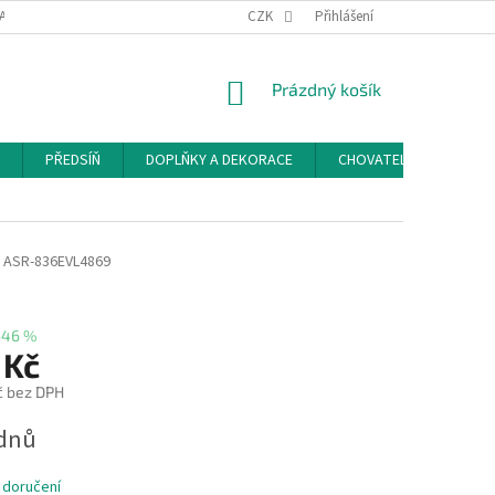
ACE A ODSTOUPENÍ OD SMLOUVY
PODMÍNKY OCHRANY OSOBNÍCH ÚDAJŮ
CZK
Přihlášení
NÁKUPNÍ
Prázdný košík
KOŠÍK
PŘEDSÍŇ
DOPLŇKY A DEKORACE
CHOVATELSKÉ POTŘEB
ASR-836EVL4869
–46 %
 Kč
č bez DPH
ýdnů
 doručení