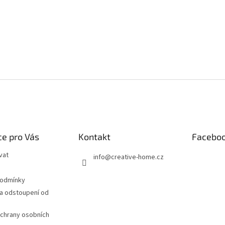
e pro Vás
Kontakt
Facebo
vat
info
@
creative-home.cz
podmínky
a odstoupení od
chrany osobních