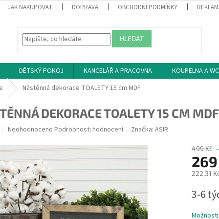
JAK NAKUPOVAT
DOPRAVA
OBCHODNÍ PODMÍNKY
REKLAM
HLEDAT
DĚTSKÝ POKOJ
KANCELÁŘ A PRACOVNA
KOUPELNA A WC
e
Nástěnná dekorace TOALETY 15 cm MDF
TĚNNÁ DEKORACE TOALETY 15 CM MDF
Průměrné
Neohodnoceno
Podrobnosti hodnocení
Značka:
ASIR
hodnocení
produktu
499 Kč
je
269
0,0
222,31 K
z
5
Měrná
3-6 t
hvězdiček.
cena:
Možnosti