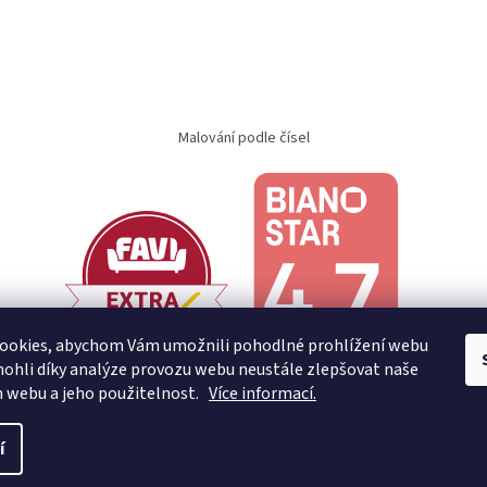
Malování podle čísel
ookies, abychom Vám umožnili pohodlné prohlížení webu
ohli díky analýze provozu webu neustále zlepšovat naše
n webu a jeho použitelnost.
Více informací.
í
.