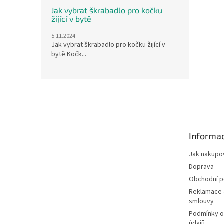
Jak vybrat škrabadlo pro kočku
žijící v bytě
5.11.2024
Jak vybrat škrabadlo pro kočku žijící v
bytě Kočk...
Z
á
p
a
t
Informac
í
Jak nakupo
Doprava
Obchodní 
Reklamace 
smlouvy
Podmínky o
údajů