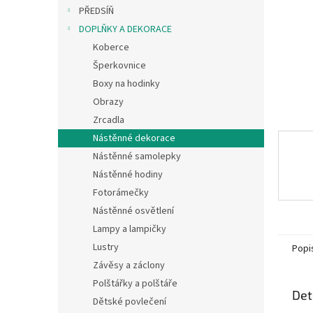
n
PŘEDSÍŇ
e
DOPLŇKY A DEKORACE
l
Koberce
Šperkovnice
Boxy na hodinky
Obrazy
Zrcadla
Nástěnné dekorace
Nástěnné samolepky
Nástěnné hodiny
Fotorámečky
Nástěnné osvětlení
Lampy a lampičky
Lustry
Popi
Závěsy a záclony
Polštářky a polštáře
Det
Dětské povlečení