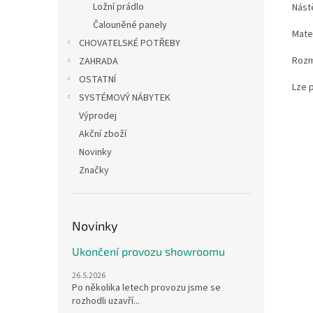
Ložní prádlo
Nást
Čalouněné panely
Mater
CHOVATELSKÉ POTŘEBY
Rozm
ZAHRADA
OSTATNÍ
Lze 
SYSTÉMOVÝ NÁBYTEK
Výprodej
Akční zboží
Novinky
Značky
Novinky
Ukončení provozu showroomu
26.5.2026
Po několika letech provozu jsme se
rozhodli uzavří...