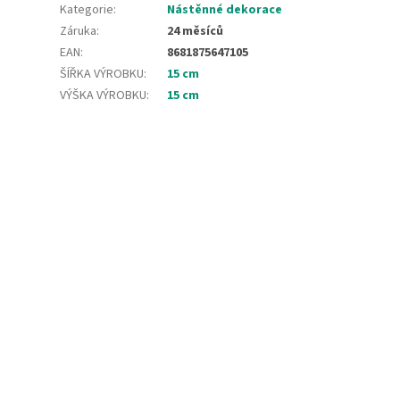
Kategorie
:
Nástěnné dekorace
Záruka
:
24 měsíců
EAN
:
8681875647105
ŠÍŘKA VÝROBKU
:
15 cm
VÝŠKA VÝROBKU
:
15 cm