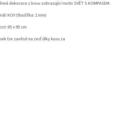
ěnná dekorace z kovu zobrazující motiv SVĚT S KOMPASEM.
iál: KOV (tloušťka: 2 mm)
ost: 65 x 95 cm
bek lze zavěsit na zeď díky kusu za