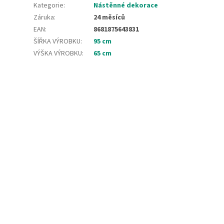
Kategorie
:
Nástěnné dekorace
Záruka
:
24 měsíců
EAN
:
8681875643831
ŠÍŘKA VÝROBKU
:
95 cm
VÝŠKA VÝROBKU
:
65 cm