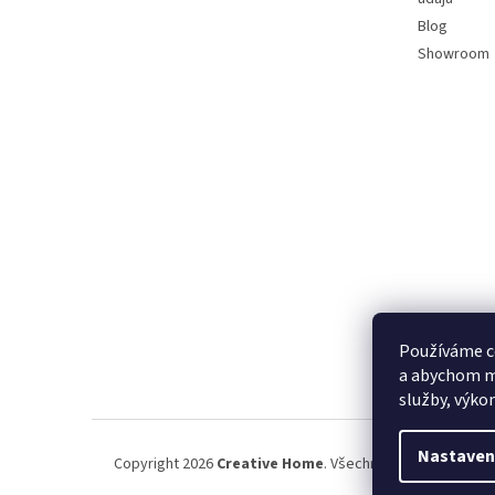
Blog
Showroom
Používáme c
a abychom m
služby, výko
Nastaven
Copyright 2026
Creative Home
. Všechna práva vyhrazena