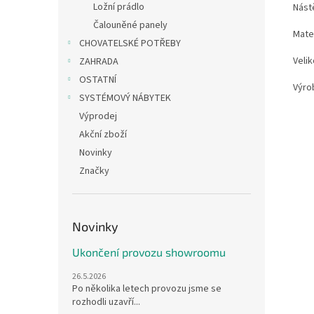
Ložní prádlo
Nást
Čalouněné panely
Mater
CHOVATELSKÉ POTŘEBY
Velik
ZAHRADA
OSTATNÍ
Výro
SYSTÉMOVÝ NÁBYTEK
Výprodej
Akční zboží
Novinky
Značky
Novinky
Ukončení provozu showroomu
26.5.2026
Po několika letech provozu jsme se
rozhodli uzavří...