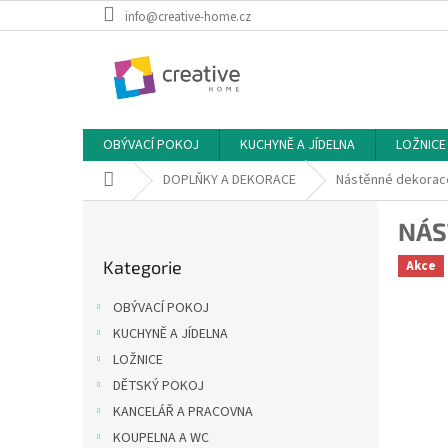
Přejít
info@creative-home.cz
na
obsah
OBÝVACÍ POKOJ
KUCHYNĚ A JÍDELNA
LOŽNICE
Domů
DOPLŇKY A DEKORACE
Nástěnné dekorac
P
NÁS
o
Přeskočit
s
Kategorie
Akce
kategorie
t
r
OBÝVACÍ POKOJ
a
KUCHYNĚ A JÍDELNA
n
LOŽNICE
n
í
DĚTSKÝ POKOJ
p
KANCELÁŘ A PRACOVNA
a
KOUPELNA A WC