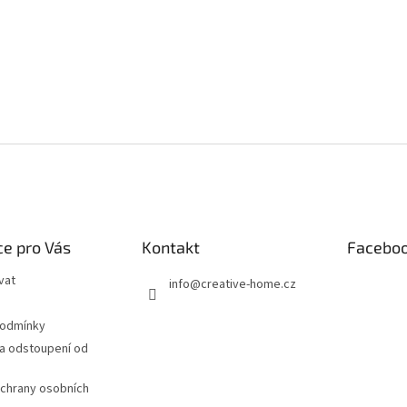
e pro Vás
Kontakt
Facebo
vat
info
@
creative-home.cz
podmínky
a odstoupení od
chrany osobních