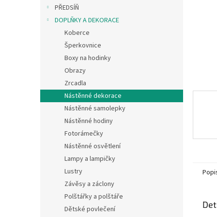
n
PŘEDSÍŇ
e
DOPLŇKY A DEKORACE
l
Koberce
Šperkovnice
Boxy na hodinky
Obrazy
Zrcadla
Nástěnné dekorace
Nástěnné samolepky
Nástěnné hodiny
Fotorámečky
Nástěnné osvětlení
Lampy a lampičky
Lustry
Popi
Závěsy a záclony
Polštářky a polštáře
Det
Dětské povlečení