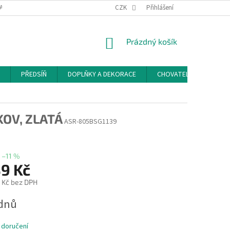
ACE A ODSTOUPENÍ OD SMLOUVY
PODMÍNKY OCHRANY OSOBNÍCH ÚDAJŮ
CZK
Přihlášení
NÁKUPNÍ
Prázdný košík
KOŠÍK
PŘEDSÍŇ
DOPLŇKY A DEKORACE
CHOVATELSKÉ POTŘEB
OV, ZLATÁ
ASR-805BSG1139
–11 %
39 Kč
 Kč bez DPH
ýdnů
 doručení