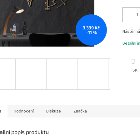
3 339 Kč
Nástěnná
–11 %
Detailní 
TISK
s
Hodnocení
Diskuze
Značka
ailní popis produktu