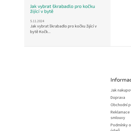
Jak vybrat škrabadlo pro kočku
žijící v bytě
5.11.2024
Jak vybrat škrabadlo pro kočku žijící v
bytě Kočk...
Z
á
p
a
t
Informac
í
Jak nakupo
Doprava
Obchodní 
Reklamace 
smlouvy
Podmínky o
údajů