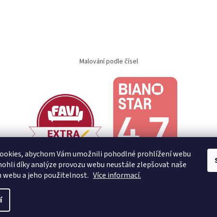
Malování podle čísel
ookies, abychom Vám umožnili pohodlné prohlížení webu
ohli díky analýze provozu webu neustále zlepšovat naše
n webu a jeho použitelnost.
Více informací.
í
.