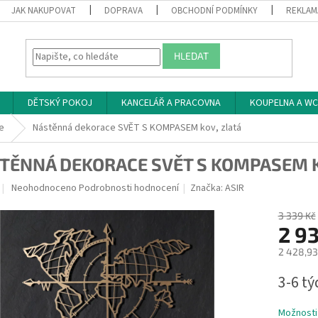
JAK NAKUPOVAT
DOPRAVA
OBCHODNÍ PODMÍNKY
REKLAM
HLEDAT
DĚTSKÝ POKOJ
KANCELÁŘ A PRACOVNA
KOUPELNA A WC
e
Nástěnná dekorace SVĚT S KOMPASEM kov, zlatá
TĚNNÁ DEKORACE SVĚT S KOMPASEM K
Průměrné
Neohodnoceno
Podrobnosti hodnocení
Značka:
ASIR
hodnocení
produktu
3 339 Kč
je
2 9
0,0
2 428,93
z
5
Měrná
3-6 t
hvězdiček.
cena:
Možnosti