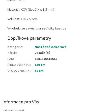
motiv SVĚT.
Materiál: KOV (tloušťka: 1,5 mm)
Velikost: 150 x 59 cm
Výrobek lze zavěsit na zeď díky kusu za
Doplňkové parametry
Kategorie
:
Nástěnné dekorace
Záruka
:
24 měsíců
EAN
:
8681875518566
ŠÍŘKA VÝROBKU
:
150 cm
VÝŠKA VÝROBKU
:
59 cm
Z
á
p
a
Informace pro Vás
t
Jak nakupovat