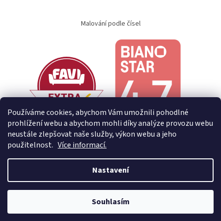
Malování podle čísel
Používáme cookies, abychom Vám umožnili pohodlné
prohlížení webu a abychom mohli díky analýze provozu webu
neustále zlepšovat naše služby, výkon webu a jeho
použitelnost.
Více informací.
Nastavení
Vytvořil Shoptet
Souhlasím
Copyright 2026
Creative Home
. Všechna práva vyhrazena.