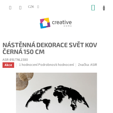
Přejít
NÁKUP
na
CZK
obsah
KOŠÍK
NÁSTĚNNÁ DEKORACE SVĚT KOV
ČERNÁ 150 CM
ASR-891TNL1580
Průměrné
1 hodnocení
Podrobnosti hodnocení
Značka:
ASIR
Akce
hodnocení
produktu
je
5,0
z
5
hvězdiček.