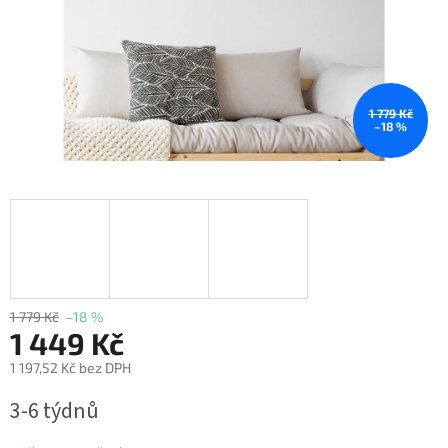
1 779 Kč
–18 %
1 779 Kč
–18 %
1 449 Kč
1 197,52 Kč bez DPH
Měrná
3-6 týdnů
cena: