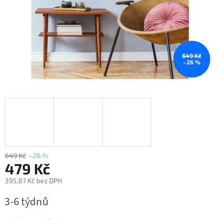
649 Kč
–26 %
649 Kč
–26 %
479 Kč
395,87 Kč bez DPH
Měrná
3-6 týdnů
cena: