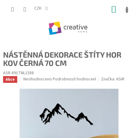
Přejít
NÁKUP
na
CZK
obsah
KOŠÍK
NÁSTĚNNÁ DEKORACE ŠTÍTY HOR
KOV ČERNÁ 70 CM
ASR-891TNL1588
Průměrné
Neohodnoceno
Podrobnosti hodnocení
Značka:
ASIR
Akce
hodnocení
produktu
je
0,0
z
5
hvězdiček.