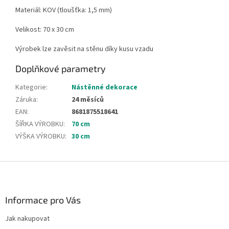
Materiál: KOV (tloušťka: 1,5 mm)
Velikost: 70 x 30 cm
Výrobek lze zavěsit na stěnu díky kusu vzadu
Doplňkové parametry
Kategorie
:
Nástěnné dekorace
Záruka
:
24 měsíců
EAN
:
8681875518641
ŠÍŘKA VÝROBKU
:
70 cm
VÝŠKA VÝROBKU
:
30 cm
Z
á
p
a
Informace pro Vás
t
Jak nakupovat
í