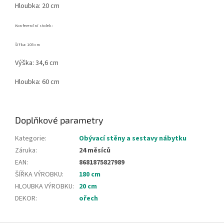
Hloubka: 20 cm
Konferenční stolek:
Šířka: 105 cm
Výška: 34,6 cm
Hloubka: 60 cm
Doplňkové parametry
Kategorie
:
Obývací stěny a sestavy nábytku
Záruka
:
24 měsíců
EAN
:
8681875827989
ŠÍŘKA VÝROBKU
:
180 cm
HLOUBKA VÝROBKU
:
20 cm
DEKOR
:
ořech