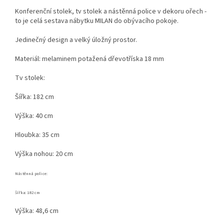
Konferenční stolek, tv stolek a nástěnná police v dekoru ořech -
to je celá sestava nábytku MILAN do obývacího pokoje.
Jedinečný design a velký úložný prostor.
Materiál: melaminem potažená dřevotříska 18 mm
Tv stolek:
Šířka: 182 cm
Výška: 40 cm
Hloubka: 35 cm
Výška nohou: 20 cm
Nástěnná police:
Šířka: 182 cm
Výška: 48,6 cm