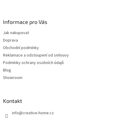
Z
á
p
a
Informace pro Vás
t
Jak nakupovat
í
Doprava
Obchodní podmínky
Reklamace a odstoupení od smlouvy
Podmínky ochrany osobních údajů
Blog
Showroom
Kontakt
info
@
creative-home.cz