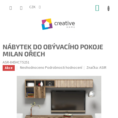
Přejít
NÁKUP
na
CZK
obsah
KOŠÍK
NÁBYTEK DO OBÝVACÍHO POKOJE
MILAN OŘECH
ASR-845HCT5251
Průměrné
Neohodnoceno
Podrobnosti hodnocení
Značka:
ASIR
Akce
hodnocení
produktu
je
0,0
z
5
hvězdiček.