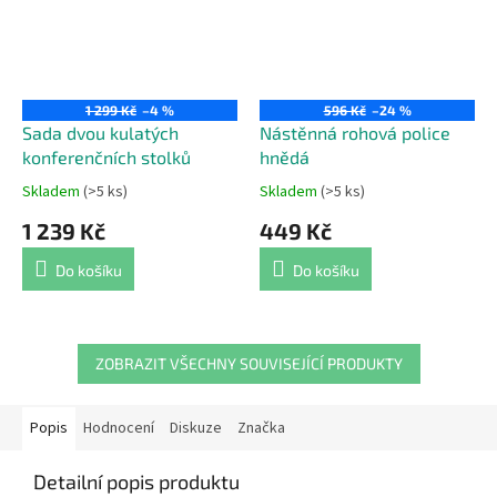
1 299 Kč
–4 %
596 Kč
–24 %
Sada dvou kulatých
Nástěnná rohová police
konferenčních stolků
hnědá
Skladem
(>5 ks)
Skladem
(>5 ks)
Průměrné
Průměrné
hodnocení
hodnocení
1 239 Kč
449 Kč
produktu
produktu
je
je
Do košíku
Do košíku
4,4
5,0
z
z
5
5
hvězdiček.
hvězdiček.
ZOBRAZIT VŠECHNY SOUVISEJÍCÍ PRODUKTY
Popis
Hodnocení
Diskuze
Značka
Detailní popis produktu