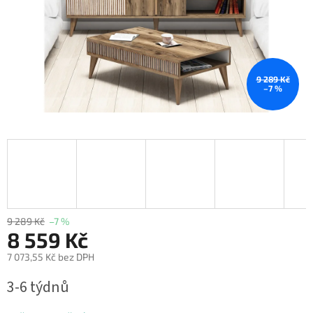
9 289 Kč
–7 %
9 289 Kč
–7 %
8 559 Kč
7 073,55 Kč bez DPH
Měrná
3-6 týdnů
cena: